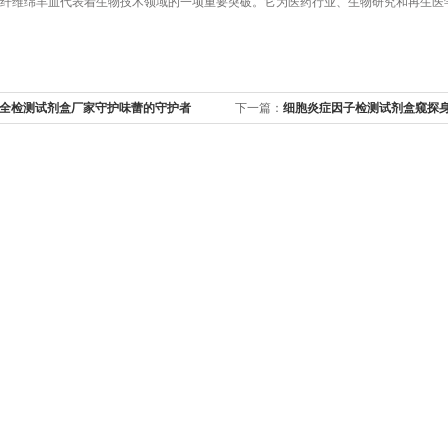
维绵羊血代表着生物技术领域的一项重要突破。它为医药行业、生物研究和再生医
全检测试剂盒厂家守护味蕾的守护者
下一篇：
细胞炎症因子检测试剂盒窥探