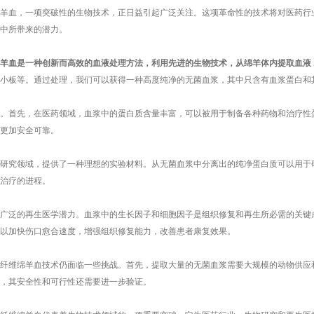
血，一项突破性的生物技术，正日益引起广泛关注。这项革命性的技术将对医药行业
中所带来的潜力。
羊血
是一种创新而高效的血液处理方法，利用先进的生物技术，从绵羊体内提取血液
小板等。通过处理，我们可以获得一种高度纯净的无菌血浆，其中只含有血浆蛋白和
首先，在医药领域，血浆中的蛋白质含量丰富，可以被用于制备各种药物和治疗性蛋
更加安全可靠。
究领域，提供了一种理想的实验材料。从无菌血浆中分离出的纯净蛋白质可以用于研
治疗的进程。
泛的再生医学潜力。血浆中的生长因子和细胞因子是组织修复和再生所必需的关键成
以加快伤口愈合速度，增强组织修复能力，改善患者康复效果。
维绵羊血技术仍面临一些挑战。首先，提取大量的无菌血浆需要大规模的动物供应和
，其安全性和可行性还需要进一步验证。