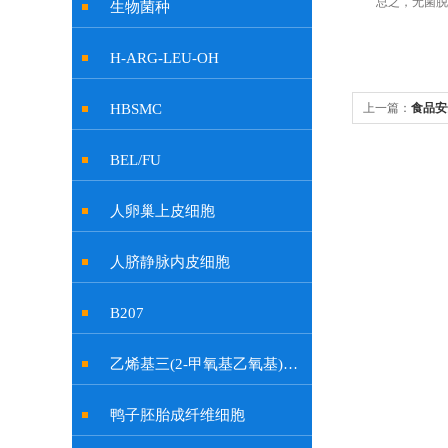
总之，无菌脱纤
生物菌种
H-ARG-LEU-OH
HBSMC
上一篇：
食品安
BEL/FU
人卵巢上皮细胞
人脐静脉内皮细胞
B207
乙烯基三(2-甲氧基乙氧基)硅烷
鸭子胚胎成纤维细胞