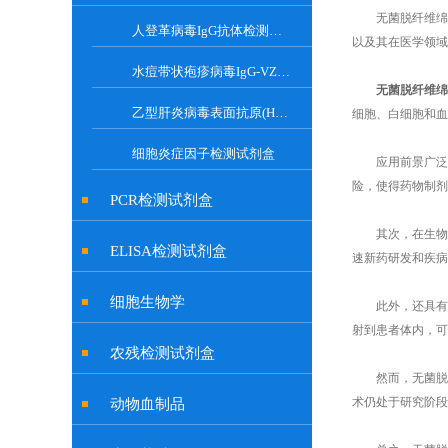
无菌脱纤维绵羊
人登革病毒IgG抗体检测试剂盒
以及其在医学领域
水痘带状疱疹病毒IgG-VZV Elisa检测试剂盒
无菌脱纤维绵
乙型肝炎病毒表面抗原(HBsAg)试剂盒
细胞、白细胞和血
细胞炎症因子检测试剂盒
应用前景广泛。
险，使得药物制剂
PCR检测试剂盒
其次，在生物研
ELISA检测试剂盒
速新药研发和疾病
细胞生物学
此外，还具有广
射到患者体内，可
农残检测试剂盒
然而，无菌脱纤
术仍处于研究阶段
动物血制品