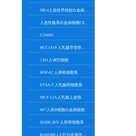
NB-4人急性早幼粒白血病细胞
人急性髓系白血病细胞CESS
U266B1
HCC1419 人乳腺导管癌细胞系
1301人淋巴细胞
HOP-62 人肺癌细胞系
EVSA-T 人乳腺癌细胞系
MCF-12A 人乳腺上皮细胞系
697人前B细胞白血病细胞
MAHLAVU 人肝癌细胞系
KASUMI-1人红白血病传代细胞系