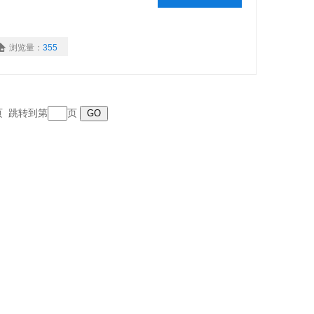
浏览量：
355
末页 跳转到第
页