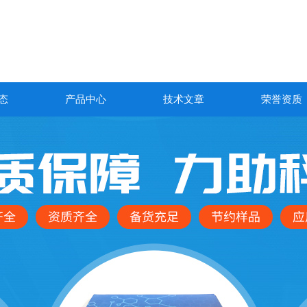
态
产品中心
技术文章
荣誉资质