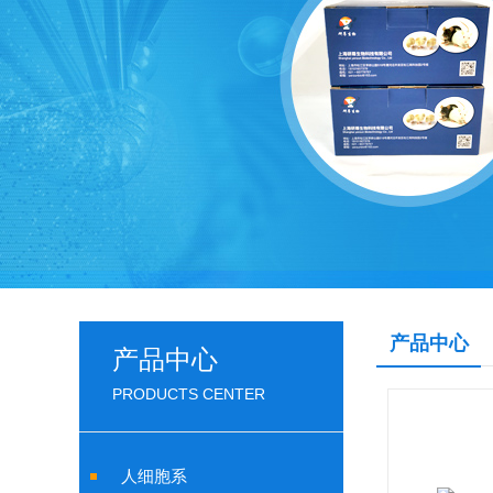
产品中心
产品中心
PRODUCTS CENTER
人细胞系