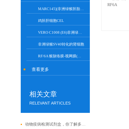
MARC145](非洲绿猴胚胎肾细胞)
鸡胚肝细胞CEL
VERO C1008 (E6)非洲绿猴肾细胞
非洲绿猴SV40转化的肾细胞
RF/6A 猴脉络膜-视网膜(内皮)细胞系
查看更多
相关文章
RELEVANT ARTICLES
动物疫病检测试剂盒，你了解多少？