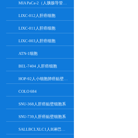
MIA PaCa-2（人胰腺导管癌细胞）
LIXC-012人肝癌细胞
LIXC-011人肝癌细胞
LIXC-003人肝癌细胞
ATN-1细胞
BEL-7404 人肝癌细胞
HOP-92人小细胞肺癌贴壁细胞系
COLO 684
SNU-368人肝癌贴壁细胞系
SNU-739人肝癌贴壁细胞系
SALLBCLXLC1人B淋巴细胞