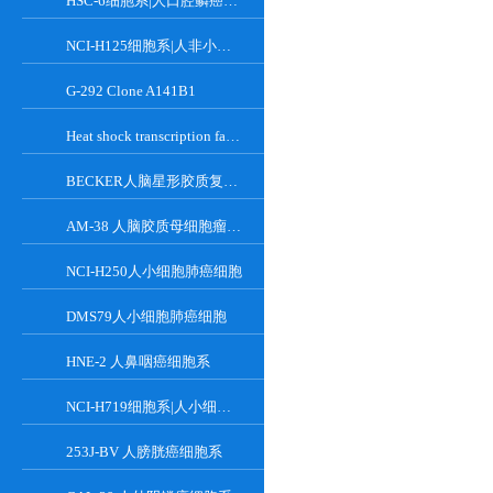
HSC-6细胞系|人口腔鳞癌细胞
NCI-H125细胞系|人非小细胞肺癌细胞
G-292 Clone A141B1
Heat shock transcription factor 2
BECKER人脑星形胶质复苏细胞(附STR鉴定报告)
AM-38 人脑胶质母细胞瘤细胞系
NCI-H250人小细胞肺癌细胞
DMS79人小细胞肺癌细胞
HNE-2 人鼻咽癌细胞系
NCI-H719细胞系|人小细胞肺癌细胞
253J-BV 人膀胱癌细胞系