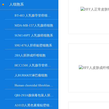
人细胞系
BT-483 人乳腺导管癌细胞系
MDA-MB-157人乳腺癌细胞
SUM149PT 人乳腺癌细胞系
SNU-878人肝癌贴壁细胞系
2BS人胚肺成纤维细胞
HCC1500 人乳腺导管癌细胞系
人BURKKIT淋巴瘤细胞
Human choroidal fibroblast cells
QBI-293A腺病毒包装人胚肾细胞
A101D人黑色素瘤贴壁细胞系