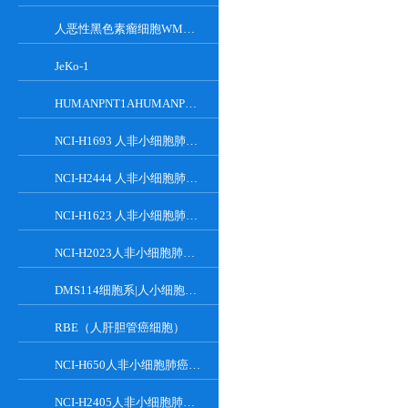
人恶性黑色素瘤细胞WM115
JeKo-1
HUMANPNT1AHUMANPNT1A人前列腺癌细胞
NCI-H1693 人非小细胞肺癌细胞系
NCI-H2444 人非小细胞肺癌细胞系
NCI-H1623 人非小细胞肺癌细胞系
NCI-H2023人非小细胞肺癌贴壁细胞系
DMS114细胞系|人小细胞肺癌细胞
RBE（人肝胆管癌细胞）
NCI-H650人非小细胞肺癌贴壁细胞系
NCI-H2405人非小细胞肺癌贴壁细胞系