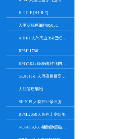
H-4-II-E [H4-II-E]
人甲状腺癌细胞8505C
AHH-1 人外周血B淋巴细胞系
RPMI 1788
KMY1022EB病毒转化的人B淋巴细胞
GC9811-P 人胃癌腹膜高转移细胞系
人胆管癌细胞
SK-N-FI 人脑神经母细胞瘤细胞系
RPMI2650人鼻腔上皮细胞
NCI-H69人小细胞肺癌贴壁细胞系