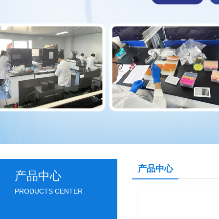
产品中心
产品中心
PRODUCTS CENTER