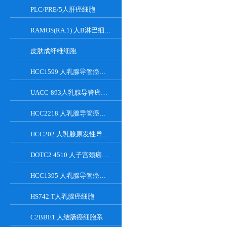
PLC/PRE/5人肝癌细胞
RAMOS(RA.1) 人B淋巴细胞瘤细胞
皮肤成纤维细胞
HCC1599 人乳腺导管癌细胞系
UACC-893人乳腺导管癌贴壁细胞系
HCC2218 人乳腺导管癌细胞系
HCC202 人乳腺原发性导管癌细胞系
DOTC2 4510 人子宫颈癌细胞系
HCC1395 人乳腺导管癌细胞系
HS742.T人乳腺癌细胞
C2BBE1 人结肠癌细胞系