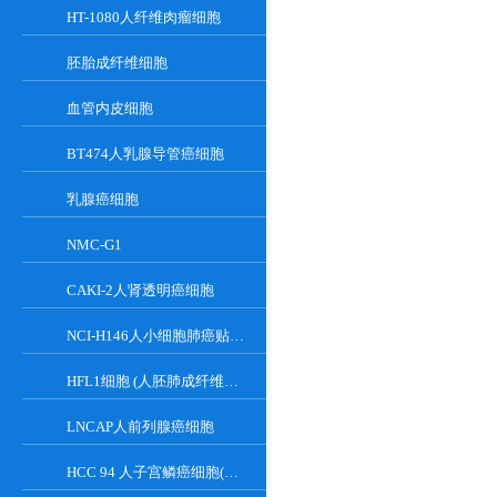
HT-1080人纤维肉瘤细胞
胚胎成纤维细胞
血管内皮细胞
BT474人乳腺导管癌细胞
乳腺癌细胞
NMC-G1
CAKI-2人肾透明癌细胞
NCI-H146人小细胞肺癌贴壁细胞系
HFL1细胞 (人胚肺成纤维细胞) (STR鉴定正确)
LNCAP人前列腺癌细胞
HCC 94 人子宫鳞癌细胞(高分化)