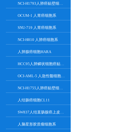
NCI-H1793人肺癌贴壁细胞系
OCUM-1 人胃癌细胞系
SNU-719 人胃癌细胞系
NCI-H810 人肺癌细胞系
人肺腺癌细胞HARA
HCC95人肺鳞状细胞癌贴壁细胞系
OCI-AML-5 人急性髓细胞性白血病细胞系
NCI-H1755人肺癌贴壁细胞系
人结肠癌细胞CL11
SW837人结直肠腺癌上皮细胞
人脑星形胶质瘤细胞系