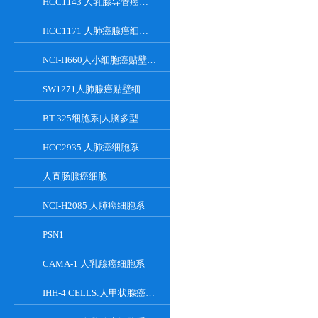
HCC1143 人乳腺导管癌细胞系
HCC1171 人肺癌腺癌细胞系
NCI-H660人小细胞癌贴壁细胞系
SW1271人肺腺癌贴壁细胞系
BT-325细胞系|人脑多型胶质母细胞
HCC2935 人肺癌细胞系
人直肠腺癌细胞
NCI-H2085 人肺癌细胞系
PSN1
CAMA-1 人乳腺癌细胞系
IHH-4 CELLS:人甲状腺癌细胞系