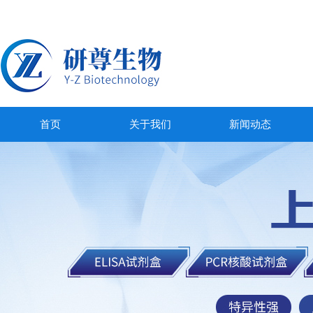
首页
关于我们
新闻动态