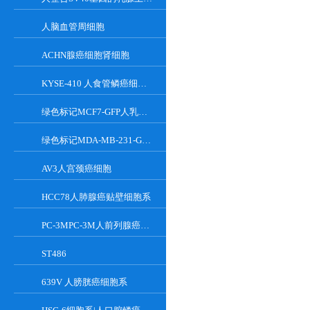
人脑血管周细胞
ACHN腺癌细胞肾细胞
KYSE-410 人食管鳞癌细胞系
绿色标记MCF7-GFP人乳腺癌细胞
绿色标记MDA-MB-231-GFP人乳腺癌细胞
AV3人宫颈癌细胞
HCC78人肺腺癌贴壁细胞系
PC-3MPC-3M人前列腺癌细胞
ST486
639V 人膀胱癌细胞系