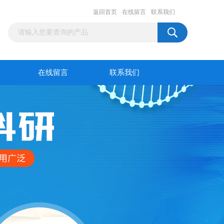
返回首页
在线留言
联系我们
在线留言
联系我们