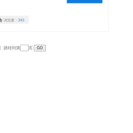
浏览量：
343
末页 跳转到第
页