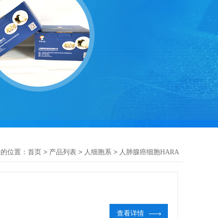
在的位置：
>
>
>
首页
产品列表
人细胞系
人肺腺癌细胞HARA
查看详情