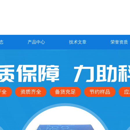
态
产品中心
技术文章
荣誉资质