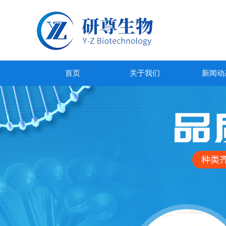
首页
关于我们
新闻动