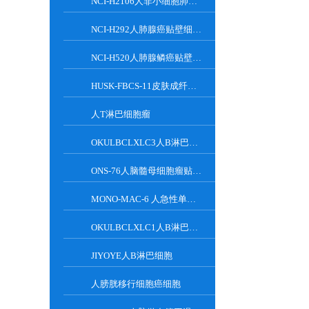
NCI-H2106人非小细胞肺癌贴壁细胞系
NCI-H292人肺腺癌贴壁细胞系
NCI-H520人肺腺鳞癌贴壁细胞系
HUSK-FBCS-11皮肤成纤维细胞
人T淋巴细胞瘤
OKULBCLXLC3人B淋巴细胞
ONS-76人脑髓母细胞瘤贴壁细胞系
MONO-MAC-6 人急性单核细胞白血病细胞系
OKULBCLXLC1人B淋巴细胞
JIYOYE人B淋巴细胞
人膀胱移行细胞癌细胞