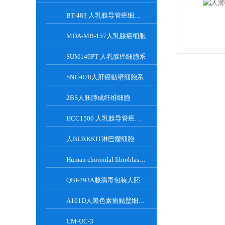
BT-483 人乳腺导管癌细胞系
MDA-MB-157人乳腺癌细胞
SUM149PT 人乳腺癌细胞系
SNU-878人肝癌贴壁细胞系
2BS人胚肺成纤维细胞
HCC1500 人乳腺导管癌细胞系
人BURKKIT淋巴瘤细胞
Human choroidal fibroblast cells
QBI-293A腺病毒包装人胚肾细胞
A101D人黑色素瘤贴壁细胞系
UM-UC-3