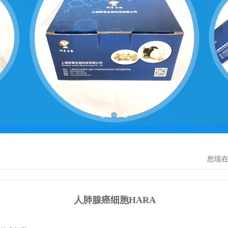
您现
人肺腺癌细胞HARA