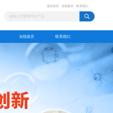
返回首页
在线留言
联系我们
在线留言
联系我们