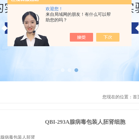
欢迎您！
来自局域网的朋友！有什么可以帮
助您的吗？
您现在的位置：
首
QBI-293A腺病毒包装人胚肾细胞