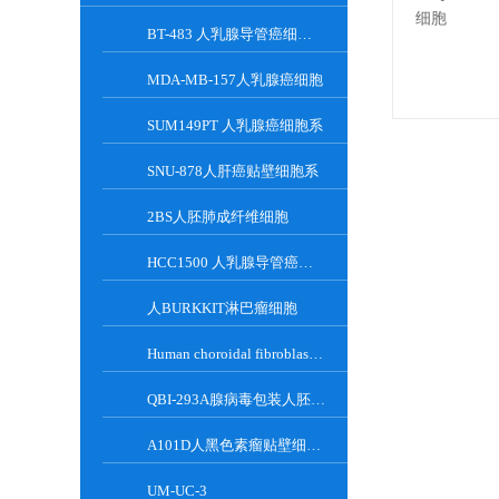
BT-483 人乳腺导管癌细胞系
MDA-MB-157人乳腺癌细胞
SUM149PT 人乳腺癌细胞系
SNU-878人肝癌贴壁细胞系
2BS人胚肺成纤维细胞
HCC1500 人乳腺导管癌细胞系
人BURKKIT淋巴瘤细胞
Human choroidal fibroblast cells
QBI-293A腺病毒包装人胚肾细胞
A101D人黑色素瘤贴壁细胞系
UM-UC-3