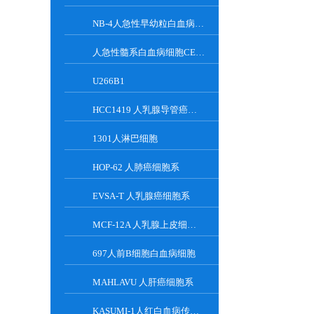
NB-4人急性早幼粒白血病细胞
人急性髓系白血病细胞CESS
U266B1
HCC1419 人乳腺导管癌细胞系
1301人淋巴细胞
HOP-62 人肺癌细胞系
EVSA-T 人乳腺癌细胞系
MCF-12A 人乳腺上皮细胞系
697人前B细胞白血病细胞
MAHLAVU 人肝癌细胞系
KASUMI-1人红白血病传代细胞系