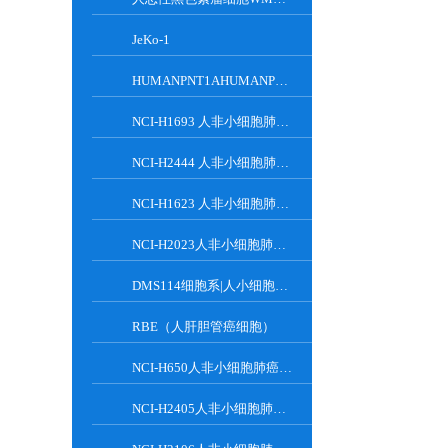
JeKo-1
HUMANPNT1AHUMANPNT1A人前列腺癌细胞
NCI-H1693 人非小细胞肺癌细胞系
NCI-H2444 人非小细胞肺癌细胞系
NCI-H1623 人非小细胞肺癌细胞系
NCI-H2023人非小细胞肺癌贴壁细胞系
DMS114细胞系|人小细胞肺癌细胞
RBE（人肝胆管癌细胞）
NCI-H650人非小细胞肺癌贴壁细胞系
NCI-H2405人非小细胞肺癌贴壁细胞系