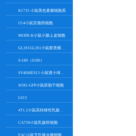
K1735 小鼠黑色素瘤细胞系
U14小鼠宫颈癌细胞
MODE-K小鼠小肠上皮细胞
GL261GL261小鼠胶质瘤细胞
S-180（S180）
SV40MES13 小鼠肾小球系膜细胞
SOX1-GFP小鼠胚胎干细胞
L615
4T1.2小鼠高转移性乳腺癌细胞
CA759小鼠乳腺癌细胞
EAC小鼠艾氏腹水瘤细胞