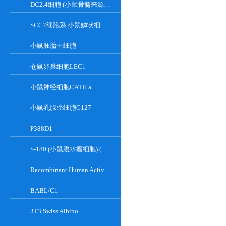
DC2.4细胞 (小鼠骨髓来源树突状细胞)
SCC7细胞系|小鼠鳞状细胞癌细胞
小鼠胚胎干细胞
仓鼠卵巢细胞LEC1
小鼠神经细胞CATH.a
小鼠乳腺癌细胞C127
P388D1
S-180 (小鼠腹水瘤细胞) (种属鉴定正确)
Recombinant Human Active Focal Adhesion Kinase
BABL/C1
3T3 Swiss Albino