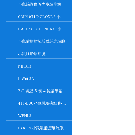
小鼠脑微血管内皮细胞株
C3H/10T1/2 CLONE 8 小鼠胚胎成纤维细胞系
BALB/3T3CLONEA31 小鼠胚胎成纤维细胞
小鼠前脂肪胚胎成纤维细胞
小鼠胚胎瘤细胞
NIH3T3
L Wnt 3A
2-(3-氨基-5-氯-4-羟基苄基)-1H-异吲哚-1,3(2H)-二酮
4T1-LUC小鼠乳腺癌细胞-荧光素酶标记
WEHI-3
PY8119 小鼠乳腺癌细胞系