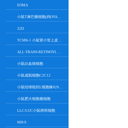
EOMA
小鼠T淋巴瘤细胞(鸡OVA基因修饰)
32D
TCMK-1 小鼠肾小管上皮细胞系
ALL-TRANS-RETINOYL B-GLUCURONIDE
小鼠白血病细胞
小鼠成肌细胞C2C12
小鼠结缔组织L细胞株929克隆
小鼠肥大细胞瘤细胞
LLC/LUC小鼠肺癌细胞
MH-S