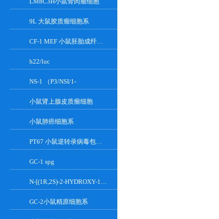
LM8C3H小鼠骨肉瘤细胞
9L 大鼠胶质瘤细胞系
CF-1 MEF 小鼠胚胎成纤维细胞系
h22/luc
NS-1 （P3/NSI/1-
小鼠肾上腺皮质瘤细胞
小鼠肺癌细胞系
PT67 小鼠逆转录病毒包装细胞系
GC-1 spg
N-[(1R,2S)-2-HYDROXY-1-HYDROXYMETHYL-2-(2-TRIDECYL-1-CYCLOPROPENYL)ETHYL]OCT;GT-11
GC-2小鼠精原细胞系