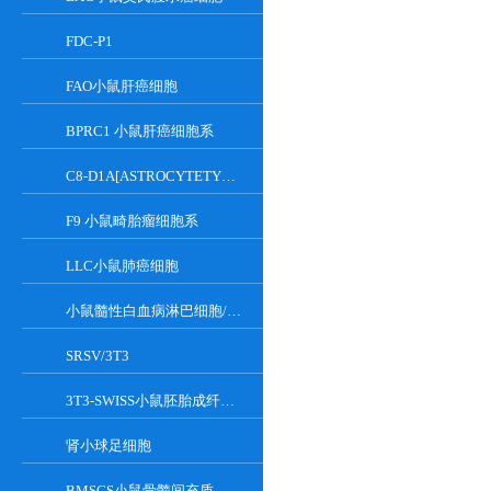
FDC-P1
FAO小鼠肝癌细胞
BPRC1 小鼠肝癌细胞系
C8-D1A[ASTROCYTETYPEICLONE]小鼠小脑细胞
F9 小鼠畸胎瘤细胞系
LLC小鼠肺癌细胞
小鼠髓性白血病淋巴细胞/小鼠白血病G-CSF依赖性细胞
SRSV/3T3
3T3-SWISS小鼠胚胎成纤维细胞
肾小球足细胞
BMSCS小鼠骨髓间充质干细胞