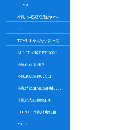
EOMA
小鼠T淋巴瘤细胞(鸡OVA基因修饰)
32D
TCMK-1 小鼠肾小管上皮细胞系
ALL-TRANS-RETINOYL B-GLUCURONIDE
小鼠白血病细胞
小鼠成肌细胞C2C12
小鼠结缔组织L细胞株929克隆
小鼠肥大细胞瘤细胞
LLC/LUC小鼠肺癌细胞
MH-S