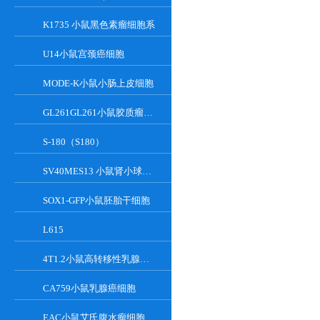
K1735 小鼠黑色素瘤细胞系
U14小鼠宫颈癌细胞
MODE-K小鼠小肠上皮细胞
GL261GL261小鼠胶质瘤细胞
S-180（S180）
SV40MES13 小鼠肾小球系膜细胞
SOX1-GFP小鼠胚胎干细胞
L615
4T1.2小鼠高转移性乳腺癌细胞
CA759小鼠乳腺癌细胞
EAC小鼠艾氏腹水瘤细胞