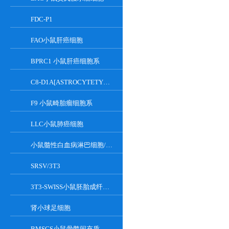
FDC-P1
FAO小鼠肝癌细胞
BPRC1 小鼠肝癌细胞系
C8-D1A[ASTROCYTETYPEICLONE]小鼠小脑细胞
F9 小鼠畸胎瘤细胞系
LLC小鼠肺癌细胞
小鼠髓性白血病淋巴细胞/小鼠白血病G-CSF依赖性细胞
SRSV/3T3
3T3-SWISS小鼠胚胎成纤维细胞
肾小球足细胞
BMSCS小鼠骨髓间充质干细胞