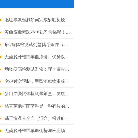
呕吐毒素检测如何完成酶联免疫试验
黄曲霉毒素B1检测试剂盒揭秘！精准锁定隐患
IgG抗体检测试剂盒储存条件与有效期管理
无菌脱纤维绵羊血原理、优势以及应用前景
动物疫病检测试剂盒：守护畜牧业健康
突破时空限制，甲型流感病毒核酸检测试剂盒的应用与发展
猪口蹄疫抗体检测试剂盒，灵敏度高，检测结果稳定可靠
枯草芽孢杆菌菌种是一种有益的土壤微生物
基于抗凝人全血（混合）探讨血液流变学特性及其影响因素
无菌脱纤维绵羊血优势与应用场景汇总