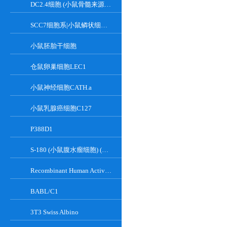
DC2.4细胞 (小鼠骨髓来源树突状细胞)
SCC7细胞系|小鼠鳞状细胞癌细胞
小鼠胚胎干细胞
仓鼠卵巢细胞LEC1
小鼠神经细胞CATH.a
小鼠乳腺癌细胞C127
P388D1
S-180 (小鼠腹水瘤细胞) (种属鉴定正确)
Recombinant Human Active Focal Adhesion Kinase
BABL/C1
3T3 Swiss Albino