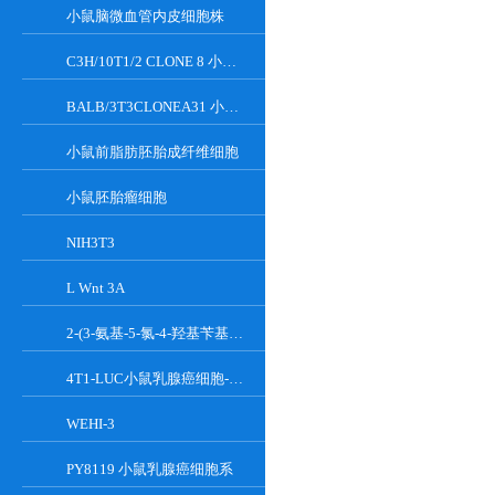
小鼠脑微血管内皮细胞株
C3H/10T1/2 CLONE 8 小鼠胚胎成纤维细胞系
BALB/3T3CLONEA31 小鼠胚胎成纤维细胞
小鼠前脂肪胚胎成纤维细胞
小鼠胚胎瘤细胞
NIH3T3
L Wnt 3A
2-(3-氨基-5-氯-4-羟基苄基)-1H-异吲哚-1,3(2H)-二酮
4T1-LUC小鼠乳腺癌细胞-荧光素酶标记
WEHI-3
PY8119 小鼠乳腺癌细胞系