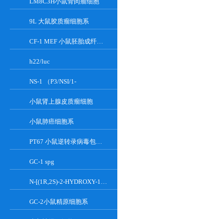
LM8C3H小鼠骨肉瘤细胞
9L 大鼠胶质瘤细胞系
CF-1 MEF 小鼠胚胎成纤维细胞系
h22/luc
NS-1 （P3/NSI/1-
小鼠肾上腺皮质瘤细胞
小鼠肺癌细胞系
PT67 小鼠逆转录病毒包装细胞系
GC-1 spg
N-[(1R,2S)-2-HYDROXY-1-HYDROXYMETHYL-2-(2-TRIDECYL-1-CYCLOPROPENYL)ETHYL]OCT;GT-11
GC-2小鼠精原细胞系