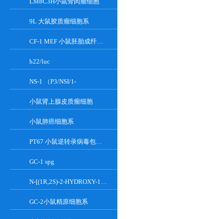
LM8C3H小鼠骨肉瘤细胞
9L 大鼠胶质瘤细胞系
CF-1 MEF 小鼠胚胎成纤维细胞系
h22/luc
NS-1 （P3/NSI/1-
小鼠肾上腺皮质瘤细胞
小鼠肺癌细胞系
PT67 小鼠逆转录病毒包装细胞系
GC-1 spg
N-[(1R,2S)-2-HYDROXY-1-HYDROXYMETHYL-2-(2-TRIDECYL-1-CYCLOPROPENYL)ETHYL]OCT;GT-11
GC-2小鼠精原细胞系