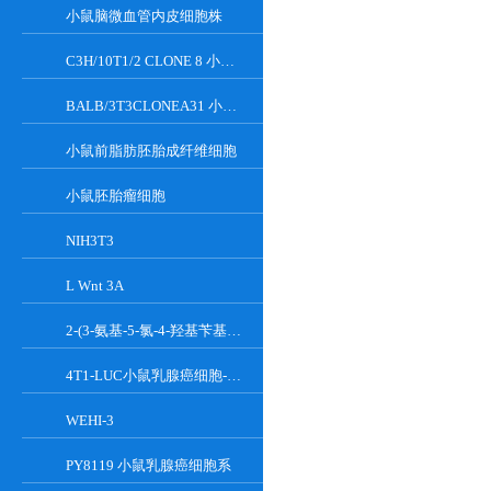
小鼠脑微血管内皮细胞株
C3H/10T1/2 CLONE 8 小鼠胚胎成纤维细胞系
BALB/3T3CLONEA31 小鼠胚胎成纤维细胞
小鼠前脂肪胚胎成纤维细胞
小鼠胚胎瘤细胞
NIH3T3
L Wnt 3A
2-(3-氨基-5-氯-4-羟基苄基)-1H-异吲哚-1,3(2H)-二酮
4T1-LUC小鼠乳腺癌细胞-荧光素酶标记
WEHI-3
PY8119 小鼠乳腺癌细胞系