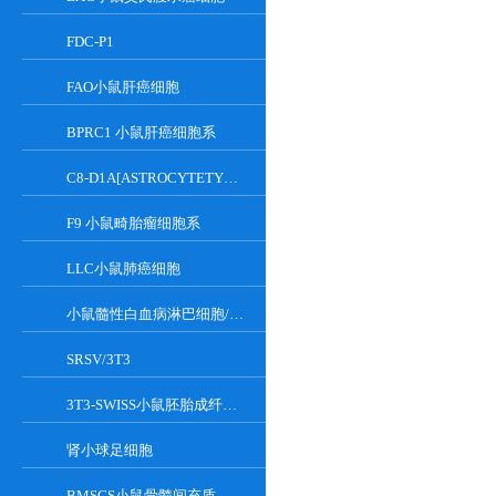
FDC-P1
FAO小鼠肝癌细胞
BPRC1 小鼠肝癌细胞系
C8-D1A[ASTROCYTETYPEICLONE]小鼠小脑细胞
F9 小鼠畸胎瘤细胞系
LLC小鼠肺癌细胞
小鼠髓性白血病淋巴细胞/小鼠白血病G-CSF依赖性细胞
SRSV/3T3
3T3-SWISS小鼠胚胎成纤维细胞
肾小球足细胞
BMSCS小鼠骨髓间充质干细胞