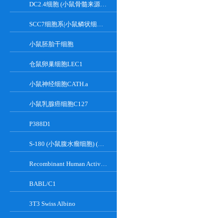
DC2.4细胞 (小鼠骨髓来源树突状细胞)
SCC7细胞系|小鼠鳞状细胞癌细胞
小鼠胚胎干细胞
仓鼠卵巢细胞LEC1
小鼠神经细胞CATH.a
小鼠乳腺癌细胞C127
P388D1
S-180 (小鼠腹水瘤细胞) (种属鉴定正确)
Recombinant Human Active Focal Adhesion Kinase
BABL/C1
3T3 Swiss Albino