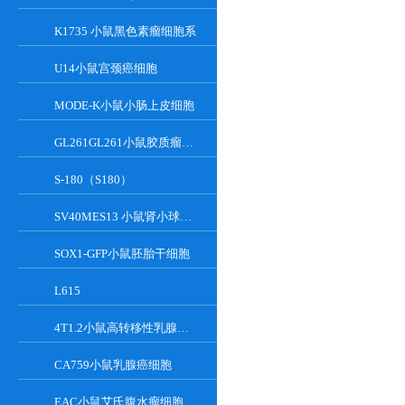
K1735 小鼠黑色素瘤细胞系
U14小鼠宫颈癌细胞
MODE-K小鼠小肠上皮细胞
GL261GL261小鼠胶质瘤细胞
S-180（S180）
SV40MES13 小鼠肾小球系膜细胞
SOX1-GFP小鼠胚胎干细胞
L615
4T1.2小鼠高转移性乳腺癌细胞
CA759小鼠乳腺癌细胞
EAC小鼠艾氏腹水瘤细胞