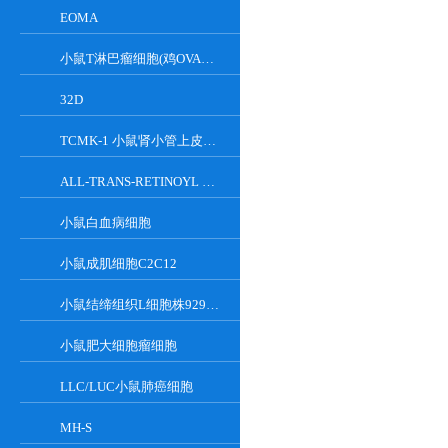
EOMA
小鼠T淋巴瘤细胞(鸡OVA基因修饰)
32D
TCMK-1 小鼠肾小管上皮细胞系
ALL-TRANS-RETINOYL B-GLUCURONIDE
小鼠白血病细胞
小鼠成肌细胞C2C12
小鼠结缔组织L细胞株929克隆
小鼠肥大细胞瘤细胞
LLC/LUC小鼠肺癌细胞
MH-S