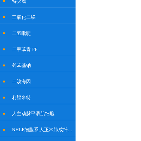
特灭威
三氧化二锑
二氢吡啶
二甲苯青 FF
邻苯基钠
二溴海因
利福米特
人主动脉平滑肌细胞
NHLF细胞系|人正常肺成纤维细胞