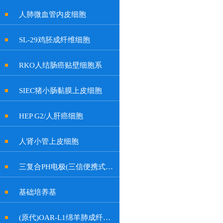
人肺微血管内皮细胞
SL-29鸡胚成纤维细胞
RKO人结肠癌贴壁细胞系
SIEC猪小肠黏膜上皮细胞
HEP G2/人肝癌细胞
人肾小管上皮细胞
三复合PH电极(三信便携式余氯计电极, 特制插口)
基础培养基
(原代)OAR-L1绵羊肺成纤维细胞