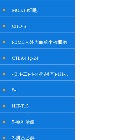
MO3.13细胞
CHO-S
PBMC人外周血单个核细胞
CTLA4 Ig-24
-(3,4-二)-4-(4-吗啉基)-1H-吡咯-2,5-二酮
钠
HIT-T15
5-氟乳清酸
2-肼基乙醇