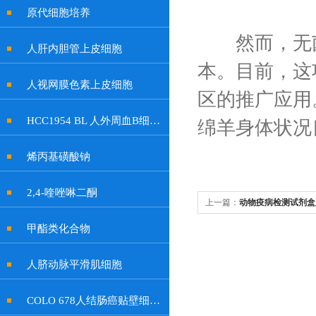
原代细胞培养
然而，无菌
人肝内胆管上皮细胞
本。目前，这
人视网膜色素上皮细胞
区的推广应用
HCC1954 BL 人外周血B细胞系
绵羊身体状况
烯丙基磺酸钠
2,4-喹唑啉二酮
上一篇：
动物疫病检测试剂盒
环节
甲酯类化合物
人脐动脉平滑肌细胞
COLO 678人结肠癌贴壁细胞系