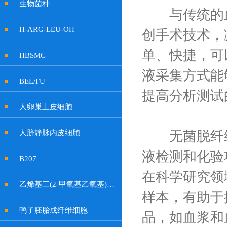
生物菌种
与传统的血
H-ARG-LEU-OH
创手术技术，
单、快捷，可
HBSMC
液采集方式能
BEL/FU
提高分析测试
人卵巢上皮细胞
人脐静脉内皮细胞
无菌脱纤维
液检测和化验
B207
在科学研究领
乙烯基三(2-甲氧基乙氧基)硅烷
样本，有助于
鸭子胚胎成纤维细胞
品，如血浆和