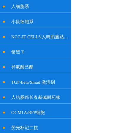
人细胞系
小鼠细胞系
NCC-IT CELLS|人畸胎瘤贴壁细胞
铬黑 T
异氰酸己酯
TGF-beta/Smad 激活剂
人结肠癌长春新碱耐药株
OCM1A/RFP细胞
荧光标记二抗