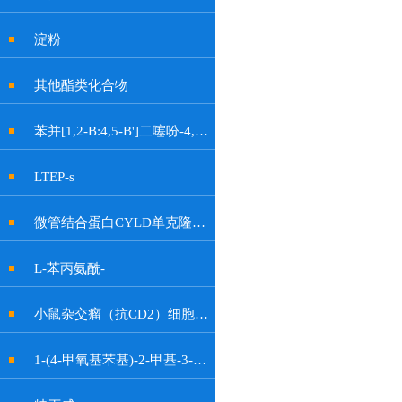
淀粉
其他酯类化合物
苯并[1,2-B:4,5-B']二噻吩-4,8-二酮
LTEP-s
微管结合蛋白CYLD单克隆抗体
L-苯丙氨酰-
小鼠杂交瘤（抗CD2）细胞OKT11
1-(4-甲氧基苯基)-2-甲基-3-硝基-1H-吲哚-6-醇