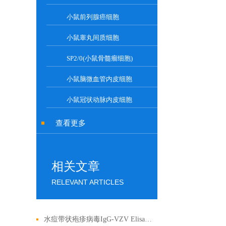
小鼠前列腺癌细胞
小鼠睾丸间质细胞
SP2/0(小鼠骨髓瘤细胞)
小鼠脑微血管内皮细胞
小鼠冠状动脉内皮细胞
查看更多
相关文章
RELEVANT ARTICLES
水痘带状疱疹病毒IgG-VZV Elisa检测试剂盒应用全解析