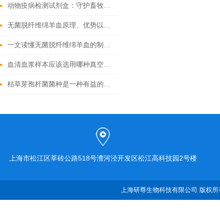
动物疫病检测试剂盒：守护畜牧业健康
无菌脱纤维绵羊血原理、优势以及应用前景
一文读懂无菌脱纤维绵羊血的制备工艺
血清血浆样本应该选用哪种真空采血管收集？
枯草芽孢杆菌菌种是一种有益的土壤微生物
上海市松江区莘砖公路518号漕河泾开发区松江高科技园2号楼
上海研尊生物科技有限公司 版权所有