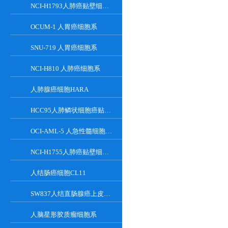
NCI-H1793人肺癌贴壁细胞系
OCUM-1 人胃癌细胞系
SNU-719 人胃癌细胞系
NCI-H810 人肺癌细胞系
人肺腺癌细胞HARA
HCC95人肺鳞状细胞癌贴壁细胞系
OCI-AML-5 人急性髓细胞性白血病细胞系
NCI-H1755人肺癌贴壁细胞系
人结肠癌细胞CL11
SW837人结直肠腺癌上皮细胞
人脑星形胶质瘤细胞系