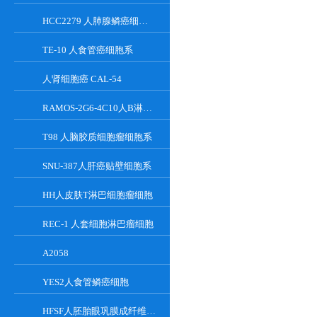
HCC2279 人肺腺鳞癌细胞系
TE-10 人食管癌细胞系
人肾细胞癌 CAL-54
RAMOS-2G6-4C10人B淋巴细胞瘤细胞
T98 人脑胶质细胞瘤细胞系
SNU-387人肝癌贴壁细胞系
HH人皮肤T淋巴细胞瘤细胞
REC-1 人套细胞淋巴瘤细胞
A2058
YES2人食管鳞癌细胞
HFSF人胚胎眼巩膜成纤维细胞