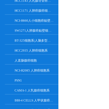
HCC1143 人乳腺导管癌细胞系
HCC1171 人肺癌腺癌细胞系
NCI-H660人小细胞癌贴壁细胞系
SW1271人肺腺癌贴壁细胞系
BT-325细胞系|人脑多型胶质母细胞
HCC2935 人肺癌细胞系
人直肠腺癌细胞
NCI-H2085 人肺癌细胞系
PSN1
CAMA-1 人乳腺癌细胞系
IHH-4 CELLS:人甲状腺癌细胞系