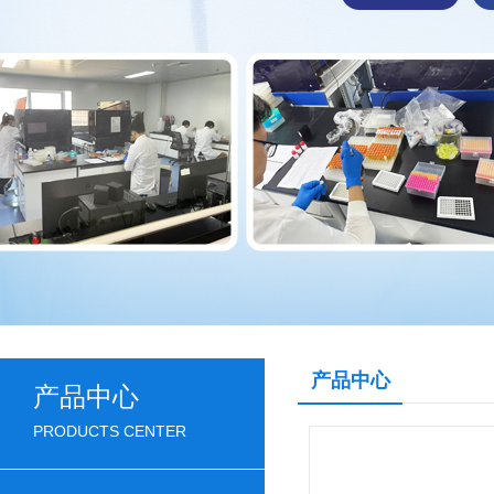
产品中心
产品中心
PRODUCTS CENTER