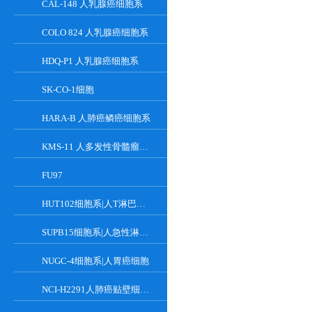
CAL-148 人乳腺癌细胞系
COLO 824 人乳腺癌细胞系
HDQ-P1 人乳腺癌细胞系
SK-CO-1细胞
HARA-B 人肺癌鳞癌细胞系
KMS-11 人多发性骨髓瘤细胞系
FU97
HUT102细胞系|人T淋巴瘤细胞
SUPB15细胞系|人急性淋白血病细胞
NUGC-4细胞系|人胃癌细胞
NCI-H2291人肺癌贴壁细胞系