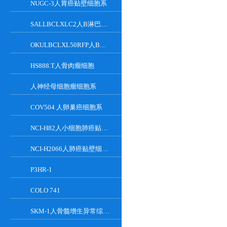
NUGC-3人胃癌贴壁细胞系
SALLBCLXLC2人B淋巴细胞
OKULBCLXL50RFP人B淋巴细胞
HS888.T人骨肉瘤细胞
人神经母细胞瘤细胞系
COV504 人卵巢癌细胞系
NCI-H82人小细胞肺癌贴壁细胞系
NCI-H2066人肺癌贴壁细胞系
P3HR-1
COLO 741
SKM-1人骨髓增生异常综合征贴壁细胞系