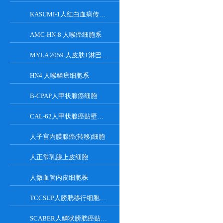
KASUMI-1人红白血病传代细胞系
AMC-HN-8 人喉癌细胞系
MYLA 2059 人皮肤T淋巴细胞瘤细胞系
HN4 人喉鳞癌细胞系
B-CPAP人甲状腺癌细胞
CAL-62人甲状腺癌贴壁细胞系
人子宫内膜腺癌(转移)细胞
人正常乳腺上皮细胞
人微血管内皮细胞株
TCCSUP人膀胱移行细胞癌贴壁细胞系
SCABER人鳞状膀胱癌贴壁细胞系