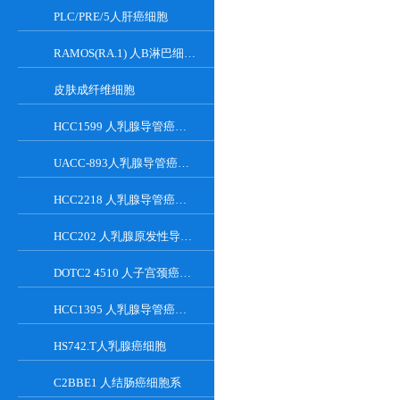
PLC/PRE/5人肝癌细胞
RAMOS(RA.1) 人B淋巴细胞瘤细胞
皮肤成纤维细胞
HCC1599 人乳腺导管癌细胞系
UACC-893人乳腺导管癌贴壁细胞系
HCC2218 人乳腺导管癌细胞系
HCC202 人乳腺原发性导管癌细胞系
DOTC2 4510 人子宫颈癌细胞系
HCC1395 人乳腺导管癌细胞系
HS742.T人乳腺癌细胞
C2BBE1 人结肠癌细胞系