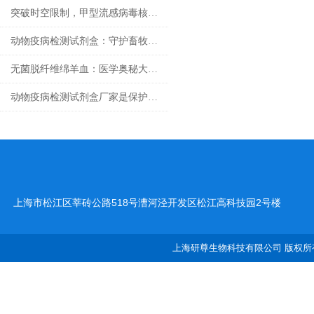
突破时空限制，甲型流感病毒核酸检测试剂盒的应用与发展
动物疫病检测试剂盒：守护畜牧业健康
无菌脱纤维绵羊血：医学奥秘大揭秘！
动物疫病检测试剂盒厂家是保护动物健康的重要环节
上海市松江区莘砖公路518号漕河泾开发区松江高科技园2号楼
上海研尊生物科技有限公司 版权所有