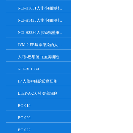
NCI-H1651人非小细胞肺癌贴壁细胞系
NCI-H1435人非小细胞肺癌贴壁细胞系
NCI-H2286人肺癌贴壁细胞系
JVM-2 EB病毒感染的人外周淋巴细胞
人T淋巴细胞白血病细胞
NCI-BL1339
H4人脑神经胶质瘤细胞
LTEP-A-2人肺腺癌细胞
BC-019
BC-020
BC-022