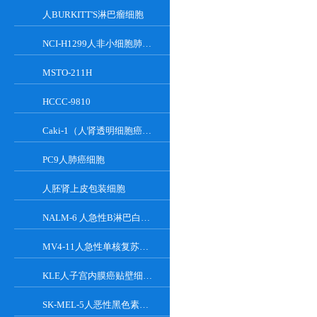
人BURKITT'S淋巴瘤细胞
NCI-H1299人非小细胞肺癌细胞
MSTO-211H
HCCC-9810
Caki-1（人肾透明细胞癌皮肤转移细胞）
PC9人肺癌细胞
人胚肾上皮包装细胞
NALM-6 人急性B淋巴白血病细胞系
MV4-11人急性单核复苏细胞
KLE人子宫内膜癌贴壁细胞系
SK-MEL-5人恶性黑色素瘤贴壁细胞系