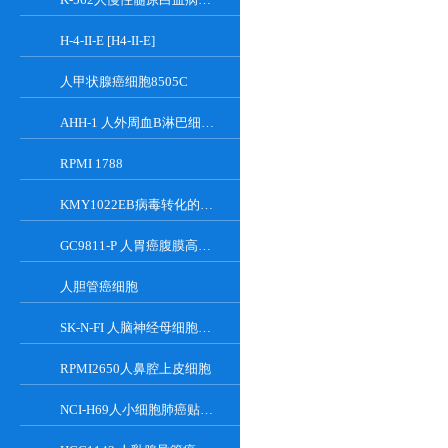
H-4-II-E [H4-II-E]
人甲状腺癌细胞8505C
AHH-1 人外周血B淋巴细胞系
RPMI 1788
KMY1022EB病毒转化的人B淋巴细胞
GC9811-P 人胃癌腹膜高转移细胞系
人胆管癌细胞
SK-N-FI 人脑神经母细胞瘤细胞系
RPMI2650人鼻腔上皮细胞
NCI-H69人小细胞肺癌贴壁细胞系