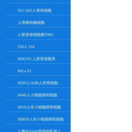
SGC-803人胃癌细胞
人滑膜肉瘤细胞
人胶质母细胞瘤T98G
TALL-104
HEK293 人胚肾细胞系
HeLa S3
HEPG2/ADR人肝癌细胞耐药株
H446人小细胞肺癌细胞
H650人非小细胞肺癌细胞
HH838人非小细胞肺癌细胞
人整合SV40基因的乳腺上皮细胞