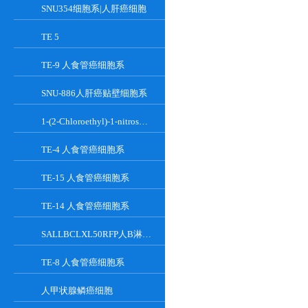
SNU354细胞系|人肝癌细胞
TE 5
TE-9 人食管癌细胞系
SNU-886人肝癌贴壁细胞系
1-(2-Chloroethyl)-1-nitroso-3-(2β,3β,4β,5β-tetrahydroxycyclopentan-1α-yl)urea
TE-4 人食管癌细胞系
TE-15 人食管癌细胞系
TE-14 人食管癌细胞系
SALLBCLXL50RFP人B淋巴细胞
TE-8 人食管癌细胞系
人甲状腺鳞癌细胞