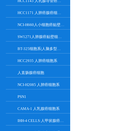
HCC1143 人乳腺导管癌细胞系
HCC1171 人肺癌腺癌细胞系
NCI-H660人小细胞癌贴壁细胞系
SW1271人肺腺癌贴壁细胞系
BT-325细胞系|人脑多型胶质母细胞
HCC2935 人肺癌细胞系
人直肠腺癌细胞
NCI-H2085 人肺癌细胞系
PSN1
CAMA-1 人乳腺癌细胞系
IHH-4 CELLS:人甲状腺癌细胞系