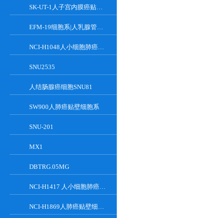
SK-UT-1人子宫内膜癌贴壁细胞系
EFM-19细胞系|人乳腺管癌细胞
NCI-H1048人小细胞肺癌贴壁细胞系
SNU2535
人结肠腺癌细胞SNU81
SW900人肺癌贴壁细胞系
SNU-201
MX1
DBTRG.05MG
NCI-H1417 人小细胞肺癌细胞系
NCI-H1869人肺癌贴壁细胞系