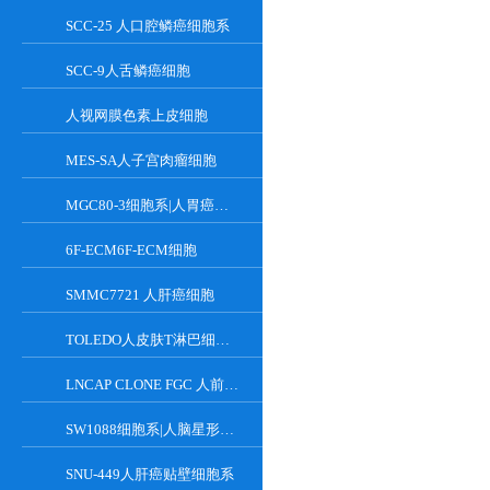
SCC-25 人口腔鳞癌细胞系
SCC-9人舌鳞癌细胞
人视网膜色素上皮细胞
MES-SA人子宫肉瘤细胞
MGC80-3细胞系|人胃癌细胞
6F-ECM6F-ECM细胞
SMMC7721 人肝癌细胞
TOLEDO人皮肤T淋巴细胞瘤悬浮细胞系
LNCAP CLONE FGC 人前列腺癌细胞系
SW1088细胞系|人脑星形胶质瘤细胞
SNU-449人肝癌贴壁细胞系