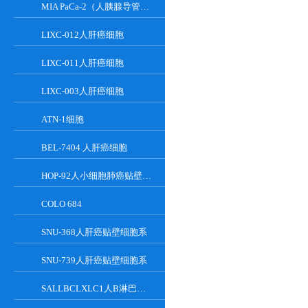
MIA PaCa-2（人胰腺导管癌细胞）
LIXC-012人肝癌细胞
LIXC-011人肝癌细胞
LIXC-003人肝癌细胞
ATN-1细胞
BEL-7404 人肝癌细胞
HOP-92人小细胞肺癌贴壁细胞系
COLO 684
SNU-368人肝癌贴壁细胞系
SNU-739人肝癌贴壁细胞系
SALLBCLXLC1人B淋巴细胞