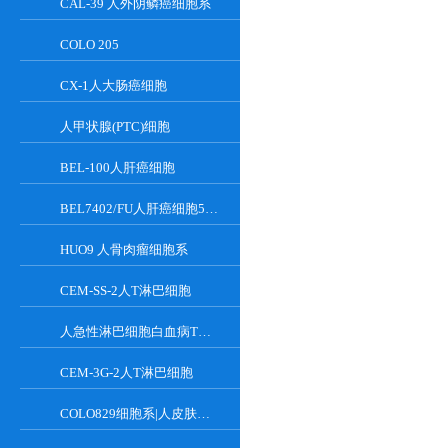
CAL-39 人外阴鳞癌细胞系
COLO 205
CX-1人大肠癌细胞
人甲状腺(PTC)细胞
BEL-100人肝癌细胞
BEL7402/FU人肝癌细胞5-FU耐药株
HUO9 人骨肉瘤细胞系
CEM-SS-2人T淋巴细胞
人急性淋巴细胞白血病T淋巴复苏细胞
CEM-3G-2人T淋巴细胞
COLO829细胞系|人皮肤黑色素瘤细胞