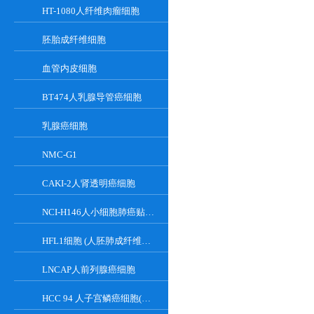
HT-1080人纤维肉瘤细胞
胚胎成纤维细胞
血管内皮细胞
BT474人乳腺导管癌细胞
乳腺癌细胞
NMC-G1
CAKI-2人肾透明癌细胞
NCI-H146人小细胞肺癌贴壁细胞系
HFL1细胞 (人胚肺成纤维细胞) (STR鉴定正确)
LNCAP人前列腺癌细胞
HCC 94 人子宫鳞癌细胞(高分化)