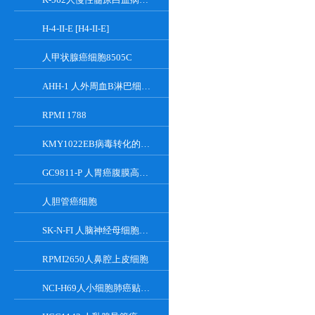
H-4-II-E [H4-II-E]
人甲状腺癌细胞8505C
AHH-1 人外周血B淋巴细胞系
RPMI 1788
KMY1022EB病毒转化的人B淋巴细胞
GC9811-P 人胃癌腹膜高转移细胞系
人胆管癌细胞
SK-N-FI 人脑神经母细胞瘤细胞系
RPMI2650人鼻腔上皮细胞
NCI-H69人小细胞肺癌贴壁细胞系