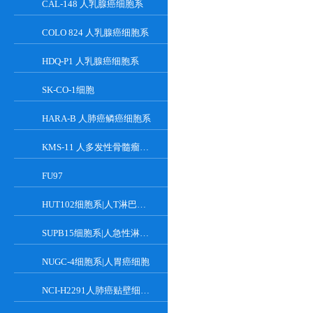
CAL-148 人乳腺癌细胞系
COLO 824 人乳腺癌细胞系
HDQ-P1 人乳腺癌细胞系
SK-CO-1细胞
HARA-B 人肺癌鳞癌细胞系
KMS-11 人多发性骨髓瘤细胞系
FU97
HUT102细胞系|人T淋巴瘤细胞
SUPB15细胞系|人急性淋白血病细胞
NUGC-4细胞系|人胃癌细胞
NCI-H2291人肺癌贴壁细胞系