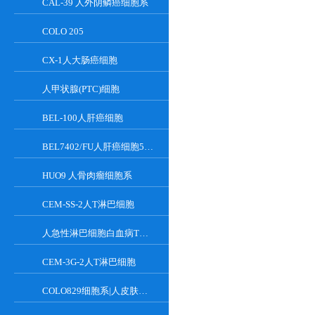
CAL-39 人外阴鳞癌细胞系
COLO 205
CX-1人大肠癌细胞
人甲状腺(PTC)细胞
BEL-100人肝癌细胞
BEL7402/FU人肝癌细胞5-FU耐药株
HUO9 人骨肉瘤细胞系
CEM-SS-2人T淋巴细胞
人急性淋巴细胞白血病T淋巴复苏细胞
CEM-3G-2人T淋巴细胞
COLO829细胞系|人皮肤黑色素瘤细胞