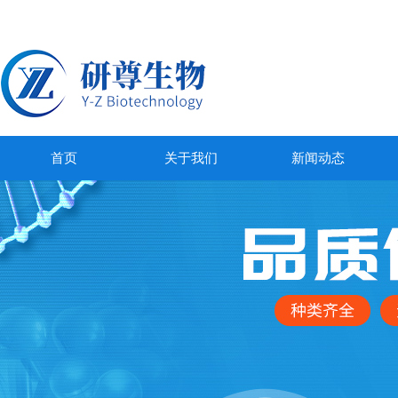
首页
关于我们
新闻动态