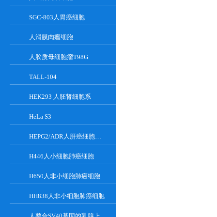
SGC-803人胃癌细胞
人滑膜肉瘤细胞
人胶质母细胞瘤T98G
TALL-104
HEK293 人胚肾细胞系
HeLa S3
HEPG2/ADR人肝癌细胞耐药株
H446人小细胞肺癌细胞
H650人非小细胞肺癌细胞
HH838人非小细胞肺癌细胞
人整合SV40基因的乳腺上皮细胞