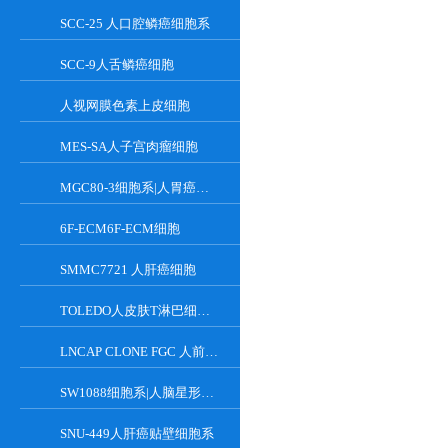
SCC-25 人口腔鳞癌细胞系
SCC-9人舌鳞癌细胞
人视网膜色素上皮细胞
MES-SA人子宫肉瘤细胞
MGC80-3细胞系|人胃癌细胞
6F-ECM6F-ECM细胞
SMMC7721 人肝癌细胞
TOLEDO人皮肤T淋巴细胞瘤悬浮细胞系
LNCAP CLONE FGC 人前列腺癌细胞系
SW1088细胞系|人脑星形胶质瘤细胞
SNU-449人肝癌贴壁细胞系