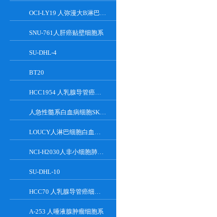
OCI-LY19 人弥漫大B淋巴瘤细胞系
SNU-761人肝癌贴壁细胞系
SU-DHL-4
BT20
HCC1954 人乳腺导管癌细胞系
人急性髓系白血病细胞SKNO1
LOUCY人淋巴细胞白血病悬浮细胞系
NCI-H2030人非小细胞肺癌贴壁细胞系
SU-DHL-10
HCC70 人乳腺导管癌细胞系
A-253 人唾液腺肿瘤细胞系