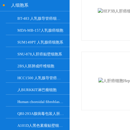
人细胞系
BT-483 人乳腺导管癌细胞系
MDA-MB-157人乳腺癌细胞
SUM149PT 人乳腺癌细胞系
SNU-878人肝癌贴壁细胞系
2BS人胚肺成纤维细胞
HCC1500 人乳腺导管癌细胞系
人BURKKIT淋巴瘤细胞
Human choroidal fibroblast cells
QBI-293A腺病毒包装人胚肾细胞
A101D人黑色素瘤贴壁细胞系