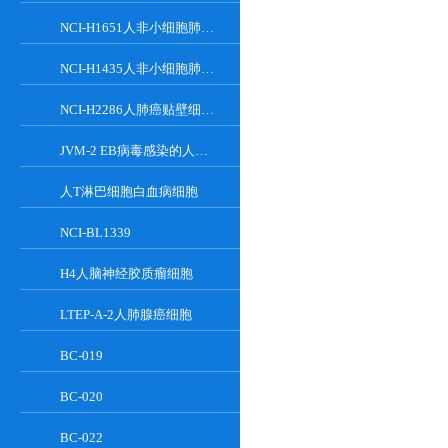
NCI-H1651人非小细胞肺癌贴壁细胞系
NCI-H1435人非小细胞肺癌贴壁细胞系
NCI-H2286人肺癌贴壁细胞系
JVM-2 EB病毒感染的人外周淋巴细胞
人T淋巴细胞白血病细胞
NCI-BL1339
H4人脑神经胶质瘤细胞
LTEP-A-2人肺腺癌细胞
BC-019
BC-020
BC-022