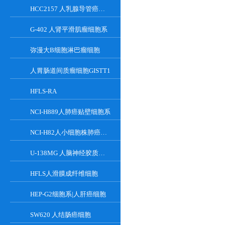
HCC2157 人乳腺导管癌细胞系
G-402 人肾平滑肌瘤细胞系
弥漫大B细胞淋巴瘤细胞
人胃肠道间质瘤细胞GISTT1
HFLS-RA
NCI-H889人肺癌贴壁细胞系
NCI-H82人小细胞株肺癌细胞
U-138MG 人脑神经胶质瘤细胞系
HFLS人滑膜成纤维细胞
HEP-G2细胞系|人肝癌细胞
SW620 人结肠癌细胞