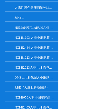
人恶性黑色素瘤细胞WM115
JeKo-1
HUMANPNT1AHUMANPNT1A人前列腺癌细胞
NCI-H1693 人非小细胞肺癌细胞系
NCI-H2444 人非小细胞肺癌细胞系
NCI-H1623 人非小细胞肺癌细胞系
NCI-H2023人非小细胞肺癌贴壁细胞系
DMS114细胞系|人小细胞肺癌细胞
RBE（人肝胆管癌细胞）
NCI-H650人非小细胞肺癌贴壁细胞系
NCI-H2405人非小细胞肺癌贴壁细胞系