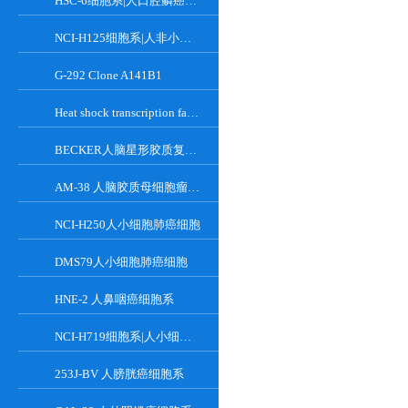
HSC-6细胞系|人口腔鳞癌细胞
NCI-H125细胞系|人非小细胞肺癌细胞
G-292 Clone A141B1
Heat shock transcription factor 2
BECKER人脑星形胶质复苏细胞(附STR鉴定报告)
AM-38 人脑胶质母细胞瘤细胞系
NCI-H250人小细胞肺癌细胞
DMS79人小细胞肺癌细胞
HNE-2 人鼻咽癌细胞系
NCI-H719细胞系|人小细胞肺癌细胞
253J-BV 人膀胱癌细胞系