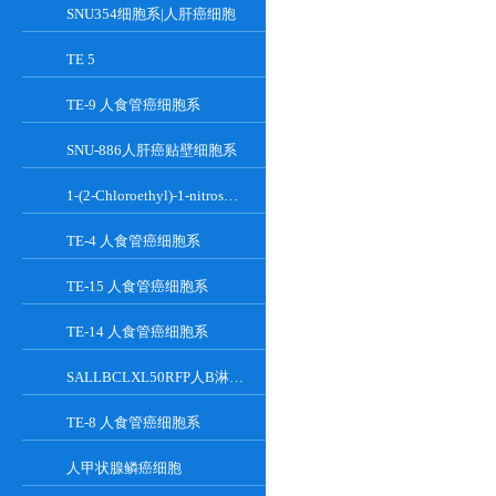
SNU354细胞系|人肝癌细胞
TE 5
TE-9 人食管癌细胞系
SNU-886人肝癌贴壁细胞系
1-(2-Chloroethyl)-1-nitroso-3-(2β,3β,4β,5β-tetrahydroxycyclopentan-1α-yl)urea
TE-4 人食管癌细胞系
TE-15 人食管癌细胞系
TE-14 人食管癌细胞系
SALLBCLXL50RFP人B淋巴细胞
TE-8 人食管癌细胞系
人甲状腺鳞癌细胞