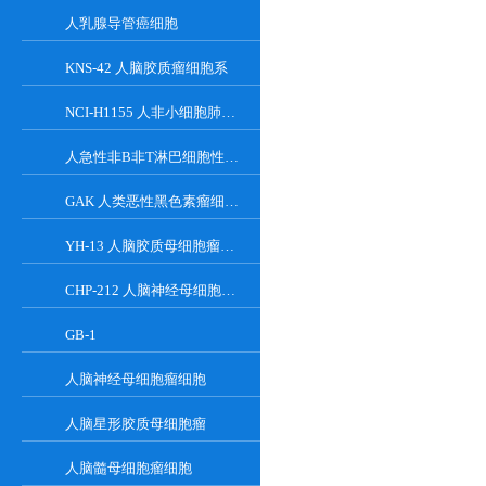
人乳腺导管癌细胞
KNS-42 人脑胶质瘤细胞系
NCI-H1155 人非小细胞肺癌细胞系
人急性非B非T淋巴细胞性白血病细胞
GAK 人类恶性黑色素瘤细胞系
YH-13 人脑胶质母细胞瘤细胞系
CHP-212 人脑神经母细胞瘤细胞系
GB-1
人脑神经母细胞瘤细胞
人脑星形胶质母细胞瘤
人脑髓母细胞瘤细胞