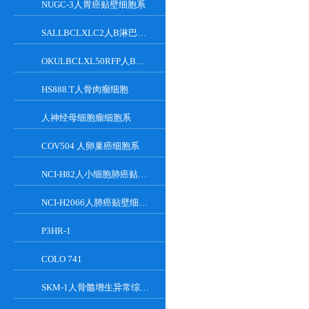
NUGC-3人胃癌贴壁细胞系
SALLBCLXLC2人B淋巴细胞
OKULBCLXL50RFP人B淋巴细胞
HS888.T人骨肉瘤细胞
人神经母细胞瘤细胞系
COV504 人卵巢癌细胞系
NCI-H82人小细胞肺癌贴壁细胞系
NCI-H2066人肺癌贴壁细胞系
P3HR-1
COLO 741
SKM-1人骨髓增生异常综合征贴壁细胞系