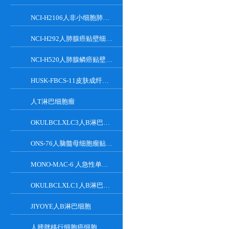
NCI-H2106人非小细胞肺癌贴壁细胞系
NCI-H292人肺腺癌贴壁细胞系
NCI-H520人肺腺鳞癌贴壁细胞系
HUSK-FBCS-11皮肤成纤维细胞
人T淋巴细胞瘤
OKULBCLXLC3人B淋巴细胞
ONS-76人脑髓母细胞瘤贴壁细胞系
MONO-MAC-6 人急性单核细胞白血病细胞系
OKULBCLXLC1人B淋巴细胞
JIYOYE人B淋巴细胞
人膀胱移行细胞癌细胞