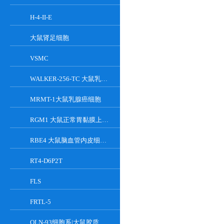
H-4-II-E
大鼠肾足细胞
VSMC
WALKER-256-TC 大鼠乳腺癌细胞系
MRMT-1大鼠乳腺癌细胞
RGM1 大鼠正常胃黏膜上皮细胞系
RBE4 大鼠脑血管内皮细胞系
RT4-D6P2T
FLS
FRTL-5
OLN-93细胞系|大鼠胶质细胞