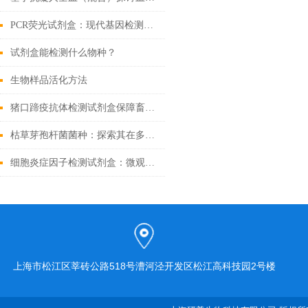
PCR荧光试剂盒：现代基因检测的得力助手
试剂盒能检测什么物种？
生物样品活化方法
猪口蹄疫抗体检测试剂盒保障畜牧业健康发展的重要工具
枯草芽孢杆菌菌种：探索其在多个领域中的实际应用
细胞炎症因子检测试剂盒：微观战场里的“情报解码器”
上海市松江区莘砖公路518号漕河泾开发区松江高科技园2号楼