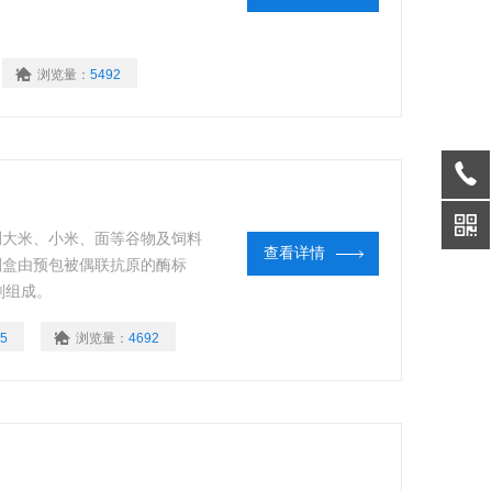
浏览量：
5492
测大米、小米、面等谷物及饲料
查看详情
)，试剂盒由预包被偶联抗原的酶标
剂组成。
5
浏览量：
4692