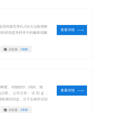
用间接竞争ELISA方法检测蜂
查看详情
奶粉和鸡蛋等样本中的氟喹诺酮
浏览量：
2888
测蜂蜜、动物组织（鸡肉、猪
查看详情
星。 公司主营： 试 剂 盒 ：
农残检测试剂盒、分子生物学试剂
胞 抗 体 ：免疫组化、免疫荧
浏览量：
2938
Elisa实验技术指导免费代测