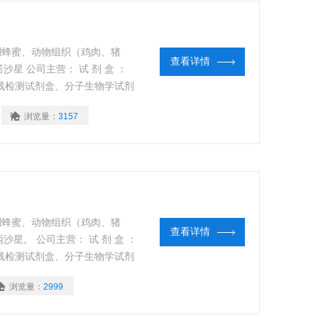
测蜂蜜、动物组织（鸡肉、猪
查看详情
星 公司主营： 试 剂 盒 ：
农残检测试剂盒、分子生物学试剂
。 抗 体 ：抗 体 ： 免疫组
浏览量：
3157
单抗、多抗
测蜂蜜、动物组织（鸡肉、猪
查看详情
星。 公司主营： 试 剂 盒 ：
农残检测试剂盒、分子生物学试剂
。 代测服务：全程Elisa实验
浏览量：
2999