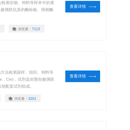
方法检测谷物、饲料等样本中的黄
查看详情
剂盒由预包被偶联抗原的酶标板、辣根酶
浏览量：
7113
A方法检测尿样、组织、饲料等
查看详情
oride，Cle)，试剂盒由预包被偶联
其他配套试剂组成。
浏览量：
3201