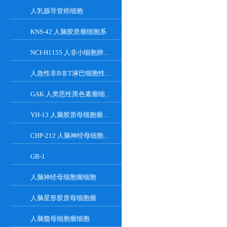
人乳腺导管癌细胞
KNS-42 人脑胶质瘤细胞系
NCI-H1155 人非小细胞肺癌细胞系
人急性非B非T淋巴细胞性白血病细胞
GAK 人类恶性黑色素瘤细胞系
YH-13 人脑胶质母细胞瘤细胞系
CHP-212 人脑神经母细胞瘤细胞系
GB-1
人脑神经母细胞瘤细胞
人脑星形胶质母细胞瘤
人脑髓母细胞瘤细胞