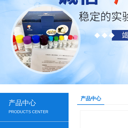
产品中心
产品中心
PRODUCTS CENTER