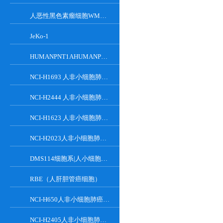
人恶性黑色素瘤细胞WM115
JeKo-1
HUMANPNT1AHUMANPNT1A人前列腺癌细胞
NCI-H1693 人非小细胞肺癌细胞系
NCI-H2444 人非小细胞肺癌细胞系
NCI-H1623 人非小细胞肺癌细胞系
NCI-H2023人非小细胞肺癌贴壁细胞系
DMS114细胞系|人小细胞肺癌细胞
RBE（人肝胆管癌细胞）
NCI-H650人非小细胞肺癌贴壁细胞系
NCI-H2405人非小细胞肺癌贴壁细胞系