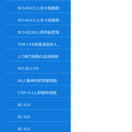
NCI-H1651人非小细胞肺癌贴壁细胞系
NCI-H1435人非小细胞肺癌贴壁细胞系
NCI-H2286人肺癌贴壁细胞系
JVM-2 EB病毒感染的人外周淋巴细胞
人T淋巴细胞白血病细胞
NCI-BL1339
H4人脑神经胶质瘤细胞
LTEP-A-2人肺腺癌细胞
BC-019
BC-020
BC-022