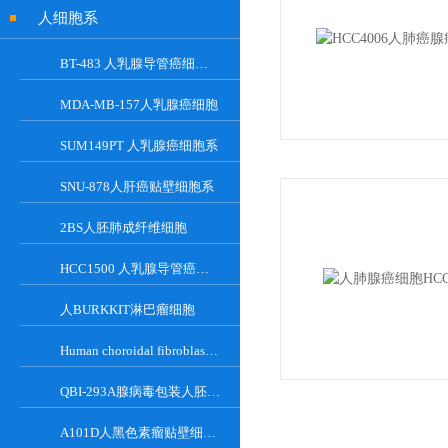
人细胞系
BT-483 人乳腺导管癌细胞系
MDA-MB-157人乳腺癌细胞
SUM149PT 人乳腺癌细胞系
SNU-878人肝癌贴壁细胞系
2BS人胚肺成纤维细胞
HCC1500 人乳腺导管癌细胞系
人BURKKIT淋巴瘤细胞
Human choroidal fibroblast cells
QBI-293A腺病毒包装人胚肾细胞
A101D人黑色素瘤贴壁细胞系