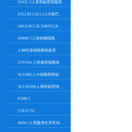
NUGC-3人胃癌贴壁细胞系
SALLBCLXLC2人B淋巴细胞
OKULBCLXL50RFP人B淋巴细胞
HS888.T人骨肉瘤细胞
人神经母细胞瘤细胞系
COV504 人卵巢癌细胞系
NCI-H82人小细胞肺癌贴壁细胞系
NCI-H2066人肺癌贴壁细胞系
P3HR-1
COLO 741
SKM-1人骨髓增生异常综合征贴壁细胞系