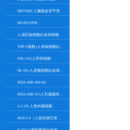
HBVSMC人脑微血管平滑肌细胞
HO-8910PM
人成巨核细胞白血病细胞
THP-1细胞 (人单核细胞白血病)
SNU-182人肝癌细胞
HL-60 (人原髓细胞白血病细胞) (STR鉴定正确)
MDA-MB-468-06
MDA-MB-415人乳腺腺癌细胞
U-2 OS 人骨肉瘤细胞
MOLT-4（人急性淋巴母细胞白血病细胞）
K-562人慢性髓原白血病细胞