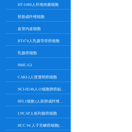
HT-1080人纤维肉瘤细胞
胚胎成纤维细胞
血管内皮细胞
BT474人乳腺导管癌细胞
乳腺癌细胞
NMC-G1
CAKI-2人肾透明癌细胞
NCI-H146人小细胞肺癌贴壁细胞系
HFL1细胞 (人胚肺成纤维细胞) (STR鉴定正确)
LNCAP人前列腺癌细胞
HCC 94 人子宫鳞癌细胞(高分化)