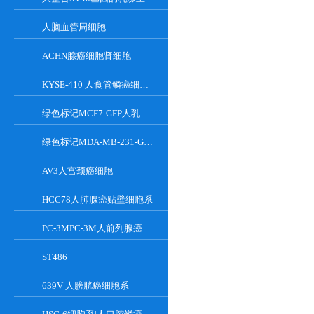
人脑血管周细胞
ACHN腺癌细胞肾细胞
KYSE-410 人食管鳞癌细胞系
绿色标记MCF7-GFP人乳腺癌细胞
绿色标记MDA-MB-231-GFP人乳腺癌细胞
AV3人宫颈癌细胞
HCC78人肺腺癌贴壁细胞系
PC-3MPC-3M人前列腺癌细胞
ST486
639V 人膀胱癌细胞系