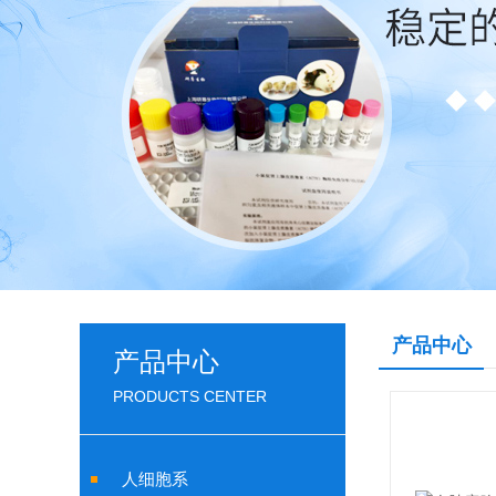
产品中心
产品中心
PRODUCTS CENTER
人细胞系