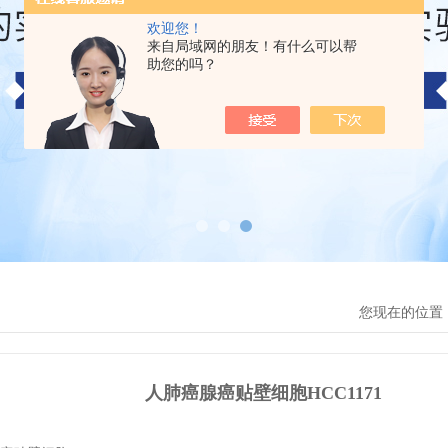
欢迎您！
来自局域网的朋友！有什么可以帮
助您的吗？
您现在的位置
人肺癌腺癌贴壁细胞HCC1171