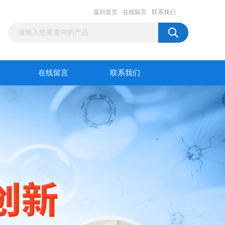
返回首页
在线留言
联系我们
在线留言
联系我们