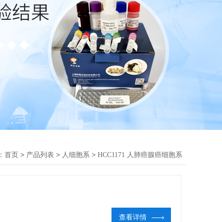
：
>
>
>
首页
产品列表
人细胞系
HCC1171 人肺癌腺癌细胞系
查看详情