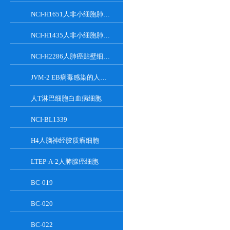
NCI-H1651人非小细胞肺癌贴壁细胞系
NCI-H1435人非小细胞肺癌贴壁细胞系
NCI-H2286人肺癌贴壁细胞系
JVM-2 EB病毒感染的人外周淋巴细胞
人T淋巴细胞白血病细胞
NCI-BL1339
H4人脑神经胶质瘤细胞
LTEP-A-2人肺腺癌细胞
BC-019
BC-020
BC-022