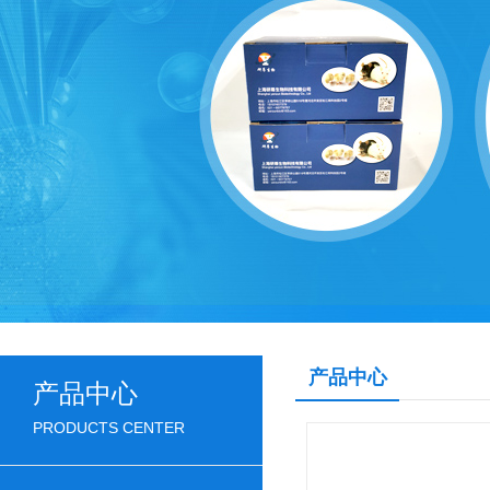
产品中心
产品中心
PRODUCTS CENTER