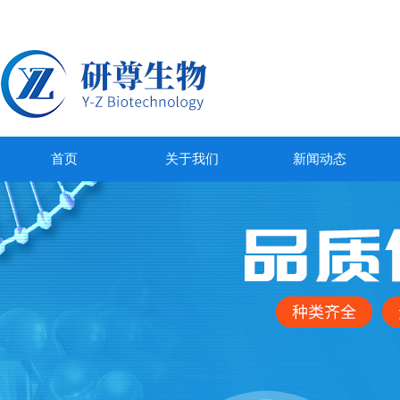
首页
关于我们
新闻动态