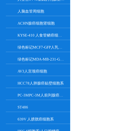
人脑血管周细胞
ACHN腺癌细胞肾细胞
KYSE-410 人食管鳞癌细胞系
绿色标记MCF7-GFP人乳腺癌细胞
绿色标记MDA-MB-231-GFP人乳腺癌细胞
AV3人宫颈癌细胞
HCC78人肺腺癌贴壁细胞系
PC-3MPC-3M人前列腺癌细胞
ST486
639V 人膀胱癌细胞系