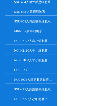
SNU-484人胃癌贴壁细胞系
SNU-638 人胃癌细胞系
SNU-668人胃癌贴壁细胞系
MKN1 人胃癌细胞系
NCI-H2172人非小细胞肺癌贴壁细胞系
NCI-H2110人非小细胞肺癌贴壁细胞系
NCI-H1838人非小细胞肺癌贴壁细胞系
COR-L23
HCC4006人肺癌腺癌贴壁细胞系
SNU-475人肝癌贴壁细胞系
NCI-H2227人小细胞肺癌贴壁细胞系