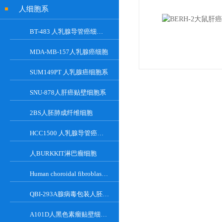
人细胞系
BT-483 人乳腺导管癌细胞系
MDA-MB-157人乳腺癌细胞
SUM149PT 人乳腺癌细胞系
SNU-878人肝癌贴壁细胞系
2BS人胚肺成纤维细胞
HCC1500 人乳腺导管癌细胞系
人BURKKIT淋巴瘤细胞
Human choroidal fibroblast cells
QBI-293A腺病毒包装人胚肾细胞
A101D人黑色素瘤贴壁细胞系