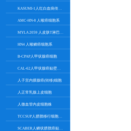
KASUMI-1人红白血病传代细胞系
AMC-HN-8 人喉癌细胞系
MYLA 2059 人皮肤T淋巴细胞瘤细胞系
HN4 人喉鳞癌细胞系
B-CPAP人甲状腺癌细胞
CAL-62人甲状腺癌贴壁细胞系
人子宫内膜腺癌(转移)细胞
人正常乳腺上皮细胞
人微血管内皮细胞株
TCCSUP人膀胱移行细胞癌贴壁细胞系
SCABER人鳞状膀胱癌贴壁细胞系