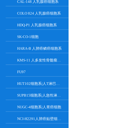
CAL-148 人乳腺癌细胞系
COLO 824 人乳腺癌细胞系
HDQ-P1 人乳腺癌细胞系
SK-CO-1细胞
HARA-B 人肺癌鳞癌细胞系
KMS-11 人多发性骨髓瘤细胞系
FU97
HUT102细胞系|人T淋巴瘤细胞
SUPB15细胞系|人急性淋白血病细胞
NUGC-4细胞系|人胃癌细胞
NCI-H2291人肺癌贴壁细胞系