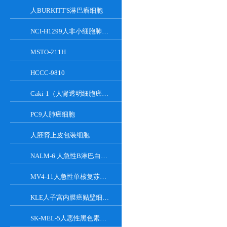
人BURKITT'S淋巴瘤细胞
NCI-H1299人非小细胞肺癌细胞
MSTO-211H
HCCC-9810
Caki-1（人肾透明细胞癌皮肤转移细胞）
PC9人肺癌细胞
人胚肾上皮包装细胞
NALM-6 人急性B淋巴白血病细胞系
MV4-11人急性单核复苏细胞
KLE人子宫内膜癌贴壁细胞系
SK-MEL-5人恶性黑色素瘤贴壁细胞系