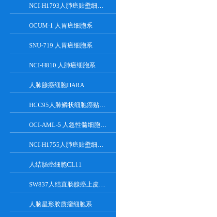
NCI-H1793人肺癌贴壁细胞系
OCUM-1 人胃癌细胞系
SNU-719 人胃癌细胞系
NCI-H810 人肺癌细胞系
人肺腺癌细胞HARA
HCC95人肺鳞状细胞癌贴壁细胞系
OCI-AML-5 人急性髓细胞性白血病细胞系
NCI-H1755人肺癌贴壁细胞系
人结肠癌细胞CL11
SW837人结直肠腺癌上皮细胞
人脑星形胶质瘤细胞系