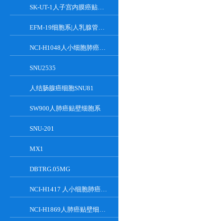
SK-UT-1人子宫内膜癌贴壁细胞系
EFM-19细胞系|人乳腺管癌细胞
NCI-H1048人小细胞肺癌贴壁细胞系
SNU2535
人结肠腺癌细胞SNU81
SW900人肺癌贴壁细胞系
SNU-201
MX1
DBTRG.05MG
NCI-H1417 人小细胞肺癌细胞系
NCI-H1869人肺癌贴壁细胞系