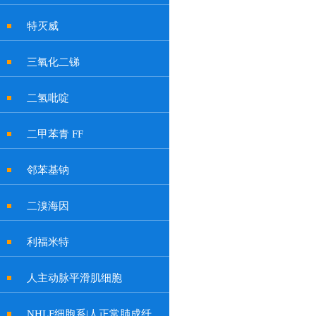
特灭威
三氧化二锑
二氢吡啶
二甲苯青 FF
邻苯基钠
二溴海因
利福米特
人主动脉平滑肌细胞
NHLF细胞系|人正常肺成纤维细胞