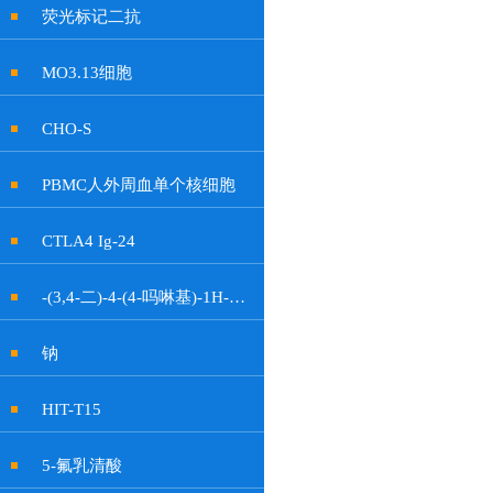
荧光标记二抗
MO3.13细胞
CHO-S
PBMC人外周血单个核细胞
CTLA4 Ig-24
-(3,4-二)-4-(4-吗啉基)-1H-吡咯-2,5-二酮
钠
HIT-T15
5-氟乳清酸