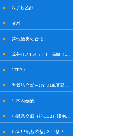
2-肼基乙醇
淀粉
其他酯类化合物
苯并[1,2-B:4,5-B']二噻吩-4,8-二酮
LTEP-s
微管结合蛋白CYLD单克隆抗体
L-苯丙氨酰-
小鼠杂交瘤（抗CD2）细胞OKT11
1-(4-甲氧基苯基)-2-甲基-3-硝基-1H-吲哚-6-醇