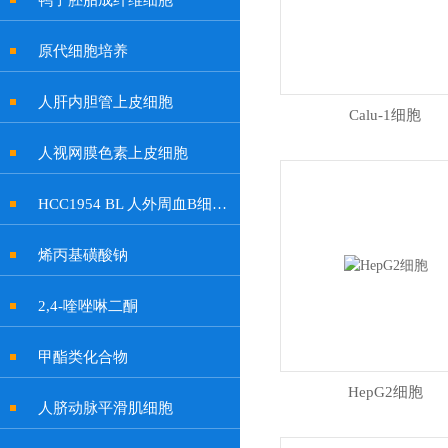
鸭子胚胎成纤维细胞
原代细胞培养
人肝内胆管上皮细胞
Calu-1细胞
人视网膜色素上皮细胞
HCC1954 BL 人外周血B细胞系
烯丙基磺酸钠
2,4-喹唑啉二酮
甲酯类化合物
HepG2细胞
人脐动脉平滑肌细胞