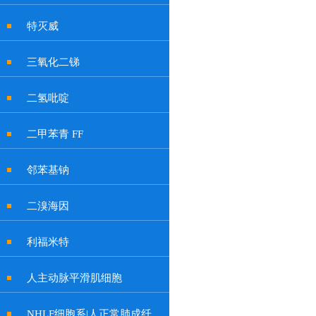
特灭威
三氧化二锑
二氢吡啶
二甲苯青 FF
邻苯基钠
二溴海因
利福米特
人主动脉平滑肌细胞
NHLF细胞系|人正常肺成纤维细胞