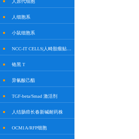
人原代细胞
人细胞系
小鼠细胞系
NCC-IT CELLS|人畸胎瘤贴壁细胞
铬黑 T
异氰酸己酯
TGF-beta/Smad 激活剂
人结肠癌长春新碱耐药株
OCM1A/RFP细胞