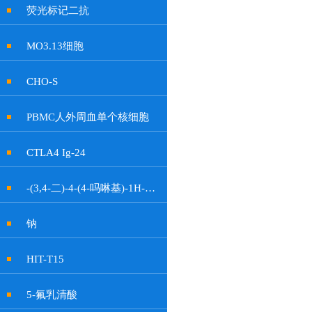
荧光标记二抗
MO3.13细胞
CHO-S
PBMC人外周血单个核细胞
CTLA4 Ig-24
-(3,4-二)-4-(4-吗啉基)-1H-吡咯-2,5-二酮
钠
HIT-T15
5-氟乳清酸