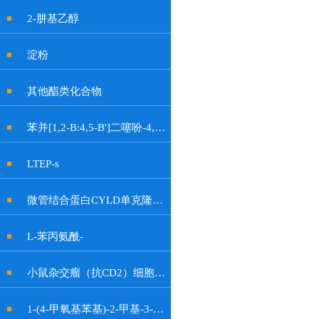
2-肼基乙醇
淀粉
其他酯类化合物
苯并[1,2-B:4,5-B']二噻吩-4,8-二酮
LTEP-s
微管结合蛋白CYLD单克隆抗体
L-苯丙氨酰-
小鼠杂交瘤（抗CD2）细胞OKT11
1-(4-甲氧基苯基)-2-甲基-3-硝基-1H-吲哚-6-醇