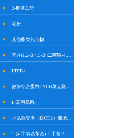
2-肼基乙醇
淀粉
其他酯类化合物
苯并[1,2-B:4,5-B']二噻吩-4,8-二酮
LTEP-s
微管结合蛋白CYLD单克隆抗体
L-苯丙氨酰-
小鼠杂交瘤（抗CD2）细胞OKT11
1-(4-甲氧基苯基)-2-甲基-3-硝基-1H-吲哚-6-醇