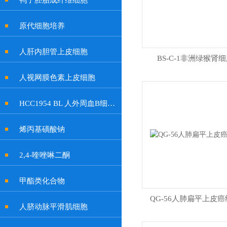
鸭子胚胎成纤维细胞
原代细胞培养
人肝内胆管上皮细胞
BS-C-1非洲绿猴肾
人视网膜色素上皮细胞
HCC1954 BL 人外周血B细胞系
烯丙基磺酸钠
2,4-喹唑啉二酮
甲酯类化合物
QG-56人肺扁平上皮
人脐动脉平滑肌细胞