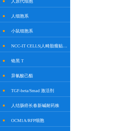
人原代细胞
人细胞系
小鼠细胞系
NCC-IT CELLS|人畸胎瘤贴壁细胞
铬黑 T
异氰酸己酯
TGF-beta/Smad 激活剂
人结肠癌长春新碱耐药株
OCM1A/RFP细胞