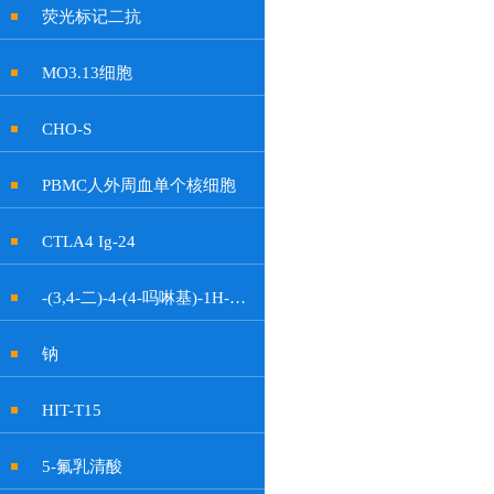
荧光标记二抗
MO3.13细胞
CHO-S
PBMC人外周血单个核细胞
CTLA4 Ig-24
-(3,4-二)-4-(4-吗啉基)-1H-吡咯-2,5-二酮
钠
HIT-T15
5-氟乳清酸