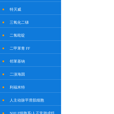
特灭威
三氧化二锑
二氢吡啶
二甲苯青 FF
邻苯基钠
二溴海因
利福米特
人主动脉平滑肌细胞
NHLF细胞系|人正常肺成纤维细胞