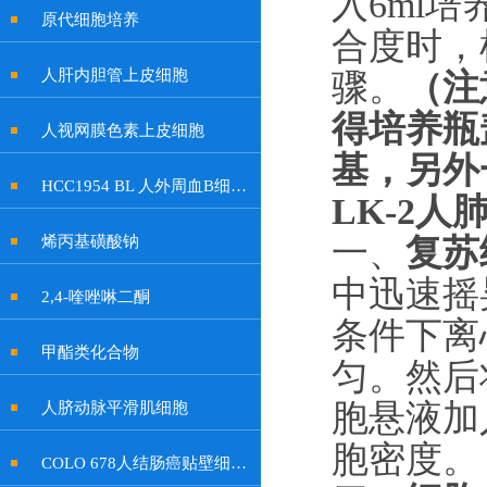
入
6ml
原代细胞培养
合度时，
人肝内胆管上皮细胞
骤。
（
注
得培养瓶
人视网膜色素上皮细胞
基，另外
HCC1954 BL 人外周血B细胞系
LK-2
一、
复苏
烯丙基磺酸钠
中迅速摇
2,4-喹唑啉二酮
条件下离
甲酯类化合物
匀。然后
胞悬液加
人脐动脉平滑肌细胞
胞密度。
COLO 678人结肠癌贴壁细胞系