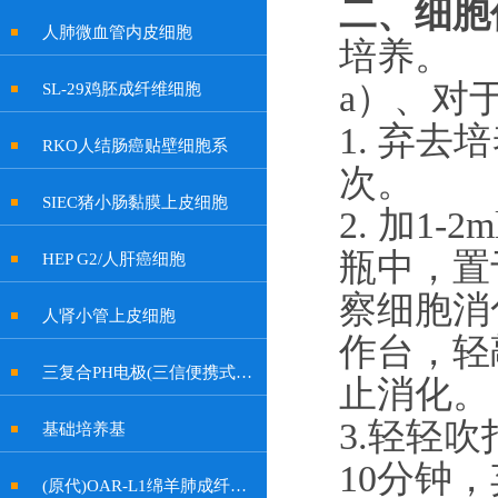
二、
细胞
人肺微血管内皮细胞
培养。
a）
、对
SL-29鸡胚成纤维细胞
1. 弃去
RKO人结肠癌贴壁细胞系
次。
SIEC猪小肠黏膜上皮细胞
2. 加
1-
2
瓶中，置
HEP G2/人肝癌细胞
察细胞消
人肾小管上皮细胞
作台，轻
三复合PH电极(三信便携式余氯计电极, 特制插口)
止消化。
3.轻轻吹
基础培养基
10分钟
(原代)OAR-L1绵羊肺成纤维细胞