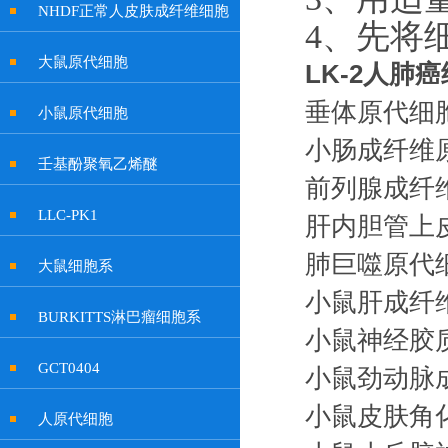
NHDF正常人皮肤成纤维细胞
4
、
先将
大鼠原代细胞
LK-2人肺
垂体原代细
小鼠原代细胞
小肠成纤维
壬基酚聚氧乙烯醚
前列腺成纤
LLC-PK1
肝内胆管上
肺巨噬原代
大鼠细胞系
小鼠肝成纤
BURKITTS淋巴瘤细胞系
小鼠神经胶
GCT0404
小鼠劲动脉
小鼠皮肤角
人原代细胞