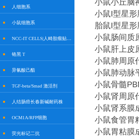
小鼠小丘脑
人细胞系
小鼠I型星
小鼠细胞系
胎鼠I型星
小鼠肠间质
NCC-IT CELLS|人畸胎瘤贴壁细胞
小鼠肝上皮
铬黑 T
小鼠肺周原
异氰酸己酯
小鼠肺动脉
小鼠骨髓PB
TGF-beta/Smad 激活剂
小鼠肾周原
人结肠癌长春新碱耐药株
小鼠肾系膜
OCM1A/RFP细胞
小鼠食管胃
小鼠胃粘膜
荧光标记二抗