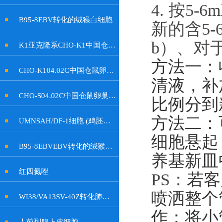
4. 按
5-6
B95-8EBV转化的绒猴白细胞
新的含
5-
b
）、
对
K1亚克隆系CHO-K1中国仓鼠卵巢细胞
方法一：
CHO-K104.02C中国仓鼠卵巢细胞
清液，补加
CHO-S04.02C中国仓鼠卵巢细胞
比例分到
方法二：
UMNSAH/DF-1细胞 (鸡胚成纤维细胞)
细胞悬起
B95-8EBVEBV转化的绒猴白细胞
养基新皿
红四氮唑
PS：
若客
喷洒整个
WI38/VA13SV-40Z转化肺成纤维细胞
作；将小