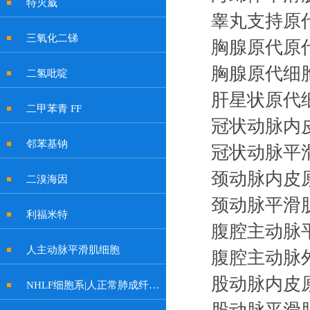
特灭威
睾丸支持原
三氧化二锑
胸腺原代原
胸腺原代细
二氢吡啶
肝星状原代
二甲苯青 FF
冠状动脉内
邻苯基钠
冠状动脉平
颈动脉内皮
二溴海因
颈动脉平滑
利福米特
腹腔主动脉
人主动脉平滑肌细胞
腹腔主动脉
股动脉内皮
NHLF细胞系|人正常肺成纤维细胞