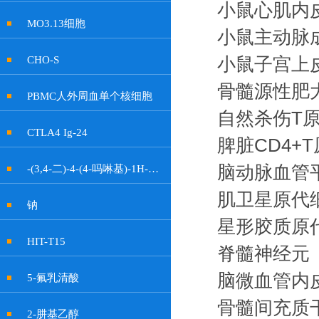
小鼠心肌内
MO3.13细胞
小鼠主动脉
CHO-S
小鼠子宫上
骨髓源性肥
PBMC人外周血单个核细胞
自然杀伤T
CTLA4 Ig-24
脾脏CD4+
脑动脉血管
-(3,4-二)-4-(4-吗啉基)-1H-吡咯-2,5-二酮
肌卫星原代
钠
星形胶质原
HIT-T15
脊髓神经元
脑微血管内
5-氟乳清酸
骨髓间充质
2-肼基乙醇