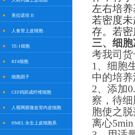
人前列腺上皮细胞
左右培养
美拉诺坦 II
若密度未
存。若密
人食管上皮细胞
三、
细胞
TE-1细胞
考我司货
RT4细胞
1
、
细胞
中的培养
细胞因子
2
、
添加
CEF鸡胚成纤维细胞
察，待细
人视网膜微血管内皮细胞
胞使之脱落
离心5mi
HMEL 永生上皮细胞系
3
、
用适