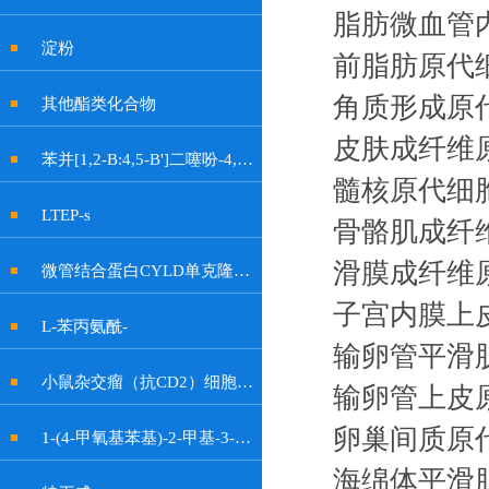
脂肪微血管
淀粉
前脂肪原代
角质形成原
其他酯类化合物
皮肤成纤维
苯并[1,2-B:4,5-B']二噻吩-4,8-二酮
髓核原代细
LTEP-s
骨骼肌成纤
滑膜成纤维
微管结合蛋白CYLD单克隆抗体
子宫内膜上
L-苯丙氨酰-
输卵管平滑
小鼠杂交瘤（抗CD2）细胞OKT11
输卵管上皮
卵巢间质原
1-(4-甲氧基苯基)-2-甲基-3-硝基-1H-吲哚-6-醇
海绵体平滑