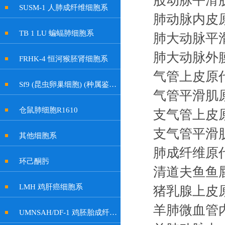
股动脉平滑
SUSM-1 人肺成纤维细胞系
肺动脉内皮
TB 1 LU 蝙蝠肺细胞系
肺大动脉平
肺大动脉外
FRHK-4 恒河猴胚肾细胞系
气管上皮原
Sf9 (昆虫卵巢细胞) (种属鉴定正确)
气管平滑肌
仓鼠肺细胞R1610
支气管上皮
支气管平滑
其他细胞系
肺成纤维原
环己酮肟
清道夫鱼鱼
LMH 鸡肝癌细胞系
猪乳腺上皮
羊肺微血管
UMNSAH/DF-1 鸡胚胎成纤维细胞系