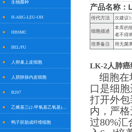
生物菌种
产品名称：
H-ARG-LEU-OH
传代方法
次建议
1
本库的
细胞描述
HBSMC
者不得
培养备注
用无菌
BEL/FU
人卵巢上皮细胞
LK-2人肺
细胞在
人脐静脉内皮细胞
口是细胞
B207
打开外包
乙烯基三(2-甲氧基乙氧基)硅烷
内，严格
过
80%
鸭子胚胎成纤维细胞