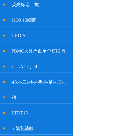
荧光标记二抗
MO3.13细胞
CHO-S
PBMC人外周血单个核细胞
CTLA4 Ig-24
-(3,4-二)-4-(4-吗啉基)-1H-吡咯-2,5-二酮
钠
HIT-T15
5-氟乳清酸