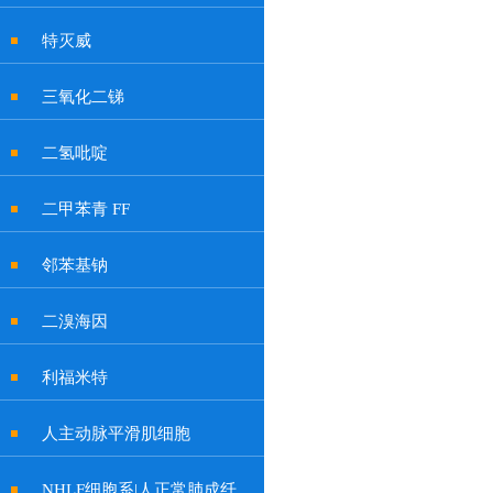
特灭威
三氧化二锑
二氢吡啶
二甲苯青 FF
邻苯基钠
二溴海因
利福米特
人主动脉平滑肌细胞
NHLF细胞系|人正常肺成纤维细胞