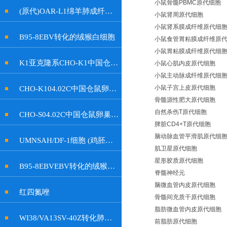
小鼠骨髓PBMC原代细胞
(原代)OAR-L1绵羊肺成纤维细胞
小鼠肾周原代细胞
小鼠肾系膜成纤维原代细
B95-8EBV转化的绒猴白细胞
小鼠食管胃粘膜成纤维原
小鼠胃粘膜成纤维原代细
K1亚克隆系CHO-K1中国仓鼠卵巢细胞
小鼠心肌内皮原代细胞
小鼠主动脉成纤维原代细
小鼠子宫上皮原代细胞
CHO-K104.02C中国仓鼠卵巢细胞
骨髓源性肥大原代细胞
自然杀伤T原代细胞
CHO-S04.02C中国仓鼠卵巢细胞
脾脏CD4+T原代细胞
脑动脉血管平滑肌原代细
UMNSAH/DF-1细胞 (鸡胚成纤维细胞)
肌卫星原代细胞
星形胶质原代细胞
B95-8EBVEBV转化的绒猴白细胞
脊髓神经元
脑微血管内皮原代细胞
红四氮唑
骨髓间充质干原代细胞
脂肪微血管内皮原代细胞
WI38/VA13SV-40Z转化肺成纤维细胞
前脂肪原代细胞