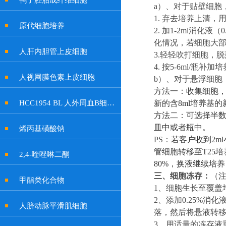
鸭子胚胎成纤维细胞
a）
、对于贴壁细胞
1. 弃去培养上清，
原代细胞培养
2. 加
1-
2ml消化液（0
化情况，若细胞大
人肝内胆管上皮细胞
3.轻轻吹打细胞，脱
4. 按
5-6
ml/瓶补加
人视网膜色素上皮细胞
b
）、
对于
悬浮
细胞
方法一：收集细胞
HCC1954 BL 人外周血B细胞系
新的含8ml培养基
方法二：可选择半
皿中或者瓶中。
烯丙基磺酸钠
PS：
若客户收到
2
管细胞转移至T25
2,4-喹唑啉二酮
8
0%，换液继续培
三、
细胞冻存：
（
甲酯类化合物
1
、
细胞生长至覆盖
2
、
添加
0.25%
人脐动脉平滑肌细胞
落，然后将悬液转移至1
3
、
用适量的冻存液