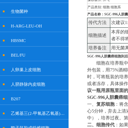
保存条件:
37℃
产品类别:
细胞 细胞系
生物菌种
产品名称：SGC-996人胆
传代方法
次建议
1
H-ARG-LEU-OH
本库的
细胞描述
者不得
HBSMC
培养备注
用无菌
BEL/FU
SGC-996人胆囊癌细胞到
细胞在培养瓶
人卵巢上皮细胞
外包装，用
75%酒
时，可将瓶装的培
或者冻存，具体操
人脐静脉内皮细胞
议一瓶用原瓶里面
SGC-996人胆囊
B207
一、
复苏细胞
：将
心5分钟，弃去上清
乙烯基三(2-甲氧基乙氧基)硅烷
中
）
，培养过夜。
二、
细胞传代
：如