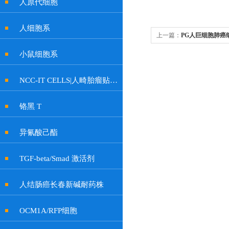
人原代细胞
人细胞系
上一篇：
PG人巨细胞肺癌
小鼠细胞系
NCC-IT CELLS|人畸胎瘤贴壁细胞
铬黑 T
异氰酸己酯
TGF-beta/Smad 激活剂
人结肠癌长春新碱耐药株
OCM1A/RFP细胞