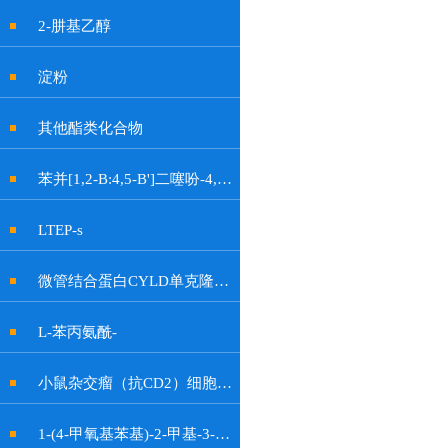
2-肼基乙醇
淀粉
其他酯类化合物
苯并[1,2-B:4,5-B']二噻吩-4,8-二酮
LTEP-s
微管结合蛋白CYLD单克隆抗体
L-苯丙氨酰-
小鼠杂交瘤（抗CD2）细胞OKT11
1-(4-甲氧基苯基)-2-甲基-3-硝基-1H-吲哚-6-醇