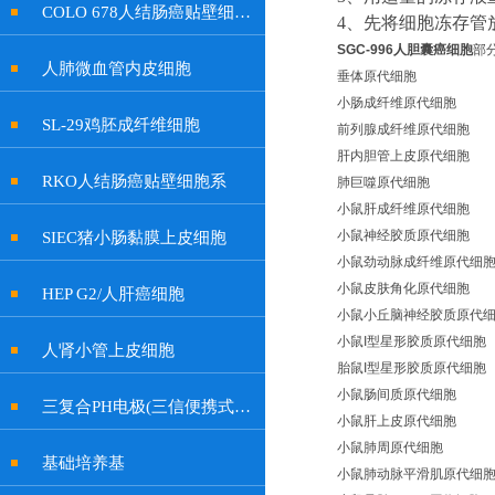
COLO 678人结肠癌贴壁细胞系
4
、
先将细胞冻存管
SGC-996人胆囊癌细胞
部
人肺微血管内皮细胞
垂体原代细胞
小肠成纤维原代细胞
SL-29鸡胚成纤维细胞
前列腺成纤维原代细胞
肝内胆管上皮原代细胞
RKO人结肠癌贴壁细胞系
肺巨噬原代细胞
小鼠肝成纤维原代细胞
小鼠神经胶质原代细胞
SIEC猪小肠黏膜上皮细胞
小鼠劲动脉成纤维原代细
小鼠皮肤角化原代细胞
HEP G2/人肝癌细胞
小鼠小丘脑神经胶质原代
小鼠I型星形胶质原代细胞
人肾小管上皮细胞
胎鼠I型星形胶质原代细胞
小鼠肠间质原代细胞
三复合PH电极(三信便携式余氯计电极, 特制插口)
小鼠肝上皮原代细胞
小鼠肺周原代细胞
基础培养基
小鼠肺动脉平滑肌原代细