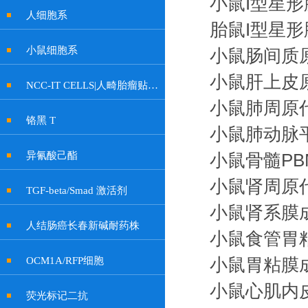
小鼠I型星
人细胞系
胎鼠I型星
小鼠细胞系
小鼠肠间质
小鼠肝上皮
NCC-IT CELLS|人畸胎瘤贴壁细胞
小鼠肺周原
铬黑 T
小鼠肺动脉
异氰酸己酯
小鼠骨髓PB
小鼠肾周原
TGF-beta/Smad 激活剂
小鼠肾系膜
人结肠癌长春新碱耐药株
小鼠食管胃
OCM1A/RFP细胞
小鼠胃粘膜
小鼠心肌内
荧光标记二抗