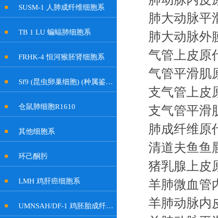
SUSM-1 人肺成纤维细胞系
肺大动脉平
TB 1 LU 蝙蝠肺细胞系
肺大动脉外
气管上皮原
FRHK-4 恒河猴胚肾细胞系
气管平滑肌
Sf9 (昆虫卵巢细胞) (种属鉴定正确)
支气管上皮
仓鼠肺细胞R1610
支气管平滑
肺成纤维原
其他细胞系
清道夫鱼鱼
环己酮肟
猪乳腺上皮
LMH 鸡肝癌细胞系
羊肺微血管
羊肺动脉内
UMNSAH/DF-1 鸡胚胎成纤维细胞系