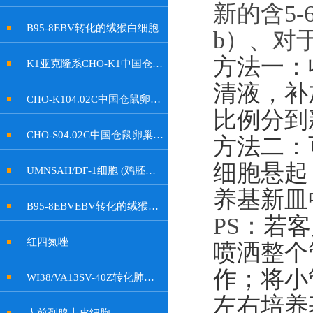
新的含
5-
B95-8EBV转化的绒猴白细胞
b
）、
对
方法一：
K1亚克隆系CHO-K1中国仓鼠卵巢细胞
清液，补加
CHO-K104.02C中国仓鼠卵巢细胞
比例分到
CHO-S04.02C中国仓鼠卵巢细胞
方法二：
细胞悬起
UMNSAH/DF-1细胞 (鸡胚成纤维细胞)
养基新皿
B95-8EBVEBV转化的绒猴白细胞
PS：
若客
红四氮唑
喷洒整个
作；将小
WI38/VA13SV-40Z转化肺成纤维细胞
左右培养