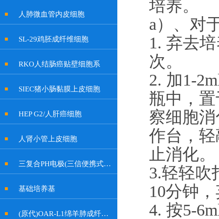
培养。
人肺微血管内皮细胞
a）
、对
1. 弃去
SL-29鸡胚成纤维细胞
次。
RKO人结肠癌贴壁细胞系
2. 加
1-
2
SIEC猪小肠黏膜上皮细胞
瓶中，置
察细胞消
HEP G2/人肝癌细胞
作台，轻
人肾小管上皮细胞
止消化。
三复合PH电极(三信便携式余氯计电极, 特制插口)
3.轻轻吹
10分钟
基础培养基
4. 按
5-6
(原代)OAR-L1绵羊肺成纤维细胞