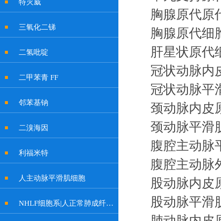
特灭威
胸腺原代原
三氧化二锑
胸腺原代细
肝星状原代
二氢吡啶
冠状动脉内
二甲苯青 FF
冠状动脉平
邻苯基钠
颈动脉内皮
颈动脉平滑
二溴海因
腹腔主动脉
利福米特
腹腔主动脉
人主动脉平滑肌细胞
股动脉内皮
股动脉平滑
NHLF细胞系|人正常肺成纤维细胞
肺动脉内皮