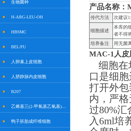
生物菌种
产品名称：M
H-ARG-LEU-OH
传代方法
次建议
1
本库的
细胞描述
HBSMC
者不得
培养备注
用无菌
BEL/FU
MAC-1人
人卵巢上皮细胞
细胞在
口是细胞
人脐静脉内皮细胞
打开外包
B207
内，严格
乙烯基三(2-甲氧基乙氧基)硅烷
过
80%
入
6ml
鸭子胚胎成纤维细胞