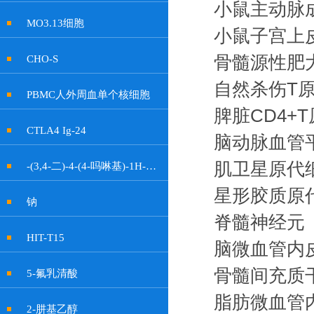
小鼠主动脉
MO3.13细胞
小鼠子宫上
骨髓源性肥
CHO-S
自然杀伤T
PBMC人外周血单个核细胞
脾脏CD4+
CTLA4 Ig-24
脑动脉血管
肌卫星原代
-(3,4-二)-4-(4-吗啉基)-1H-吡咯-2,5-二酮
星形胶质原
钠
脊髓神经元
HIT-T15
脑微血管内
骨髓间充质
5-氟乳清酸
脂肪微血管
2-肼基乙醇