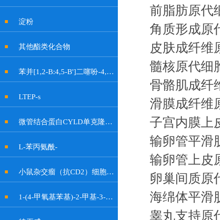
前脂肪原代
淀粉
角质形成原
皮肤成纤维
其他酯类化合物
髓核原代细
苯并[1,2-B:4,5-B']二噻吩-4,8-二酮
骨骼肌成纤
LTEP-s
滑膜成纤维
子宫内膜上
微管结合蛋白CYLD单克隆抗体
输卵管平滑
L-苯丙氨酰-
输卵管上皮
小鼠杂交瘤（抗CD2）细胞OKT11
卵巢间质原
海绵体平滑
1-(4-甲氧基苯基)-2-甲基-3-硝基-1H-吲哚-6-醇
睾丸支持原