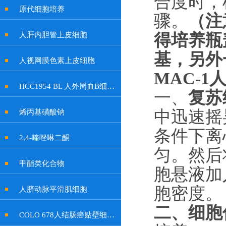
合度时，
原代细胞培养
骤。
（
注
得培养瓶
人肝内胆管上皮细胞
基，另外
人视网膜色素上皮细胞
MAC-
HCC1954 BL 人外周血B细胞系
一、
复苏
中迅速摇
烯丙基磺酸钠
条件下离
2,4-喹唑啉二酮
匀。然后
甲酯类化合物
胞悬液加
胞密度。
人脐动脉平滑肌细胞
二、
细胞
COLO 678人结肠癌贴壁细胞系