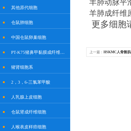
羊肺动脉平
其他原代细胞
羊肺成纤维
更多细胞
仓鼠肺细胞
中国仓鼠卵巢细胞
PT-K75猪鼻甲黏膜成纤维贴壁细胞系
上一篇：
HSKMC人骨骼
猪肾细胞系
2，3，6-三氯苯甲酸
人乳腺上皮细胞
仓鼠肾成纤维细胞
人喉表皮样癌细胞