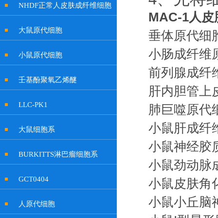
NHDF正常人皮肤成纤维细胞
MAC-1人
大鼠原代细胞
垂体原代细
小肠成纤维
小鼠原代细胞
前列腺成纤
壬基酚聚氧乙烯醚
肝内胆管上
LLC-PK1
肺巨噬原代
小鼠肝成纤
大鼠细胞系
小鼠神经胶
BURKITTS淋巴瘤细胞系
小鼠劲动脉
GCT0404
小鼠皮肤角
小鼠小丘脑
人原代细胞