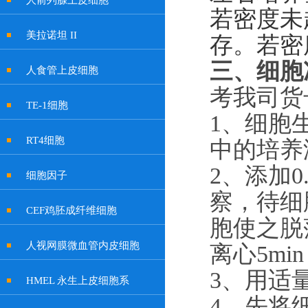
人前列腺上皮细胞
若密度未
美拉诺坦 II
存。若密
三、
细胞
人食管上皮细胞
考我司货
TE-1细胞
1
、
细胞
RT4细胞
中的培养
2
、
添加
细胞因子
察，待细
CEF鸡胚成纤维细胞
胞使之脱落
人视网膜微血管内皮细胞
离心5mi
3
、
用适
HMEL 永生上皮细胞系
4
、
先将