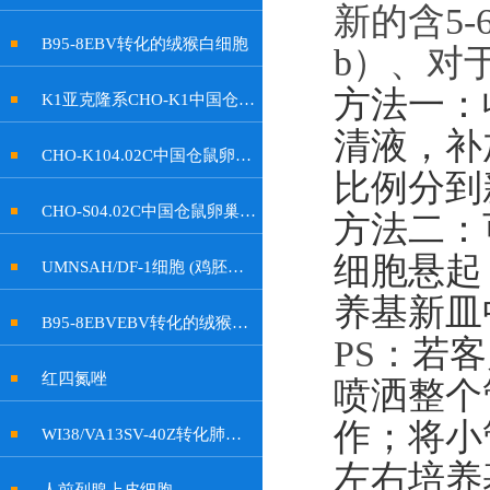
新的含
5-
B95-8EBV转化的绒猴白细胞
b
）、
对
方法一：
K1亚克隆系CHO-K1中国仓鼠卵巢细胞
清液，补加
CHO-K104.02C中国仓鼠卵巢细胞
比例分到
CHO-S04.02C中国仓鼠卵巢细胞
方法二：
细胞悬起
UMNSAH/DF-1细胞 (鸡胚成纤维细胞)
养基新皿
B95-8EBVEBV转化的绒猴白细胞
PS：
若客
红四氮唑
喷洒整个
作；将小
WI38/VA13SV-40Z转化肺成纤维细胞
左右培养