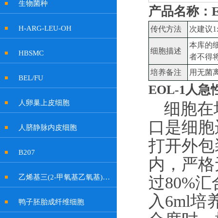
生物菌种
产品名称：E
H-ARG-LEU-OH
传代方法
次建议
1
本库的
细胞描述
HBSMC
者不得
培养备注
用无菌
BEL/FU
EOL-1人
人卵巢上皮细胞
细胞在
口是细胞
人脐静脉内皮细胞
打开外包
B207
内，严格
乙烯基三(2-甲氧基乙氧基)硅烷
过
80%
入
6ml
鸭子胚胎成纤维细胞