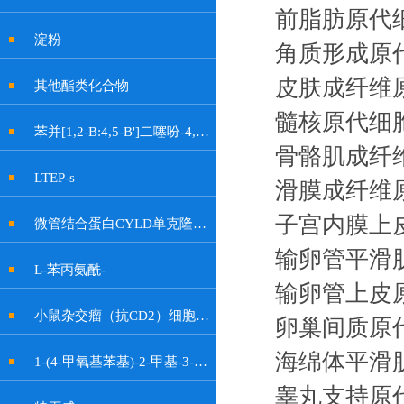
前脂肪原代
淀粉
角质形成原
皮肤成纤维
其他酯类化合物
髓核原代细
苯并[1,2-B:4,5-B']二噻吩-4,8-二酮
骨骼肌成纤
LTEP-s
滑膜成纤维
子宫内膜上
微管结合蛋白CYLD单克隆抗体
输卵管平滑
L-苯丙氨酰-
输卵管上皮
小鼠杂交瘤（抗CD2）细胞OKT11
卵巢间质原
海绵体平滑
1-(4-甲氧基苯基)-2-甲基-3-硝基-1H-吲哚-6-醇
睾丸支持原