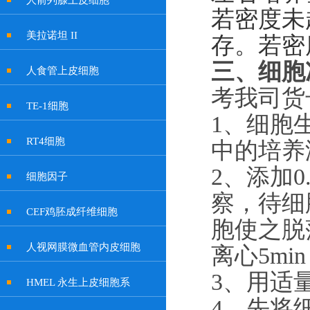
人前列腺上皮细胞
若密度未
美拉诺坦 II
存。若密
三、
细胞
人食管上皮细胞
考我司货
TE-1细胞
1
、
细胞
RT4细胞
中的培养
2
、
添加
细胞因子
察，待细
CEF鸡胚成纤维细胞
胞使之脱落
人视网膜微血管内皮细胞
离心5mi
3
、
用适
HMEL 永生上皮细胞系
4
、
先将