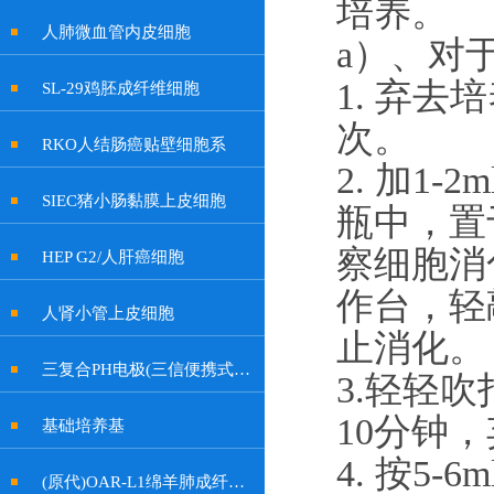
培养。
人肺微血管内皮细胞
a）
、对
1. 弃去
SL-29鸡胚成纤维细胞
次。
RKO人结肠癌贴壁细胞系
2. 加
1-
2
SIEC猪小肠黏膜上皮细胞
瓶中，置
察细胞消
HEP G2/人肝癌细胞
作台，轻
人肾小管上皮细胞
止消化。
三复合PH电极(三信便携式余氯计电极, 特制插口)
3.轻轻吹
10分钟
基础培养基
4. 按
5-6
(原代)OAR-L1绵羊肺成纤维细胞