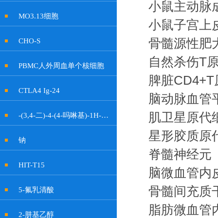
小鼠主动脉
MO3.13细胞
小鼠子宫上
骨髓源性肥
CHO-S
自然杀伤T
PBMC人外周血单个核细胞
脾脏CD4+
CTLA4 Ig-24
脑动脉血管
肌卫星原代
-(3,4-二)-4-(4-吗啉基)-1H-吡咯-2,5-二酮
星形胶质原
钠
脊髓神经元
HIT-T15
脑微血管内
骨髓间充质
5-氟乳清酸
脂肪微血管
2-肼基乙醇