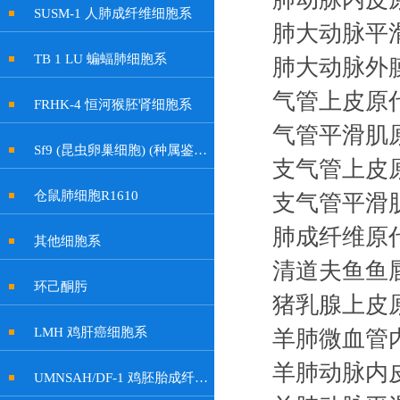
SUSM-1 人肺成纤维细胞系
肺大动脉平
TB 1 LU 蝙蝠肺细胞系
肺大动脉外
气管上皮原
FRHK-4 恒河猴胚肾细胞系
气管平滑肌
Sf9 (昆虫卵巢细胞) (种属鉴定正确)
支气管上皮
仓鼠肺细胞R1610
支气管平滑
肺成纤维原
其他细胞系
清道夫鱼鱼
环己酮肟
猪乳腺上皮
LMH 鸡肝癌细胞系
羊肺微血管
羊肺动脉内
UMNSAH/DF-1 鸡胚胎成纤维细胞系