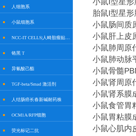
小鼠I型星
人细胞系
胎鼠I型星
小鼠细胞系
小鼠肠间质
小鼠肝上皮
NCC-IT CELLS|人畸胎瘤贴壁细胞
小鼠肺周原
铬黑 T
小鼠肺动脉
异氰酸己酯
小鼠骨髓PB
小鼠肾周原
TGF-beta/Smad 激活剂
小鼠肾系膜
人结肠癌长春新碱耐药株
小鼠食管胃
OCM1A/RFP细胞
小鼠胃粘膜
小鼠心肌内
荧光标记二抗