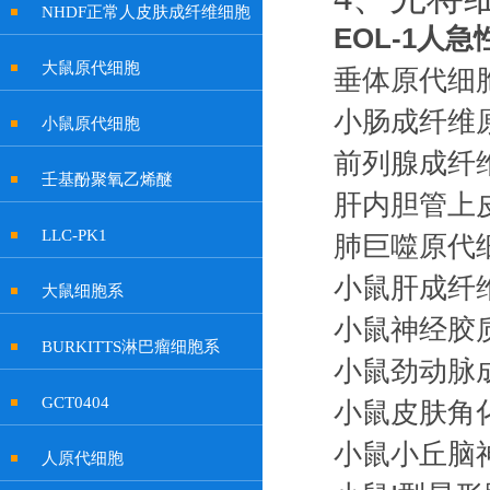
NHDF正常人皮肤成纤维细胞
EOL-1人
大鼠原代细胞
垂体原代细
小肠成纤维
小鼠原代细胞
前列腺成纤
壬基酚聚氧乙烯醚
肝内胆管上
LLC-PK1
肺巨噬原代
小鼠肝成纤
大鼠细胞系
小鼠神经胶
BURKITTS淋巴瘤细胞系
小鼠劲动脉
GCT0404
小鼠皮肤角
小鼠小丘脑
人原代细胞