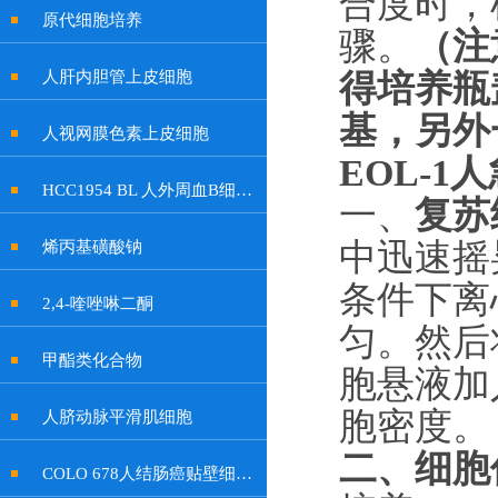
合度时，
原代细胞培养
骤。
（
注
得培养瓶
人肝内胆管上皮细胞
基，另外
人视网膜色素上皮细胞
EOL-
HCC1954 BL 人外周血B细胞系
一、
复苏
中迅速摇
烯丙基磺酸钠
条件下离
2,4-喹唑啉二酮
匀。然后
甲酯类化合物
胞悬液加
胞密度。
人脐动脉平滑肌细胞
二、
细胞
COLO 678人结肠癌贴壁细胞系