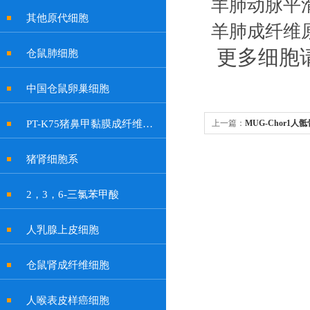
羊肺动脉平
其他原代细胞
羊肺成纤维
更多细胞
仓鼠肺细胞
中国仓鼠卵巢细胞
PT-K75猪鼻甲黏膜成纤维贴壁细胞系
上一篇：
MUG-Chor1
猪肾细胞系
2，3，6-三氯苯甲酸
人乳腺上皮细胞
仓鼠肾成纤维细胞
人喉表皮样癌细胞