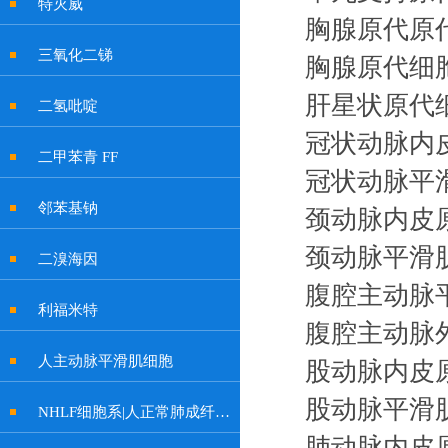
特灭威
胸腺原代原
三氧化二锑
胸腺原代细
肝星状原代
二氢吡啶
冠状动脉内
二甲苯青 FF
冠状动脉平
邻苯基钠
颈动脉内皮
颈动脉平滑
二溴海因
腹腔主动脉
利福米特
腹腔主动脉
人主动脉平滑肌细胞
股动脉内皮
股动脉平滑
NHLF细胞系|人正常肺成纤维细胞
肺动脉内皮