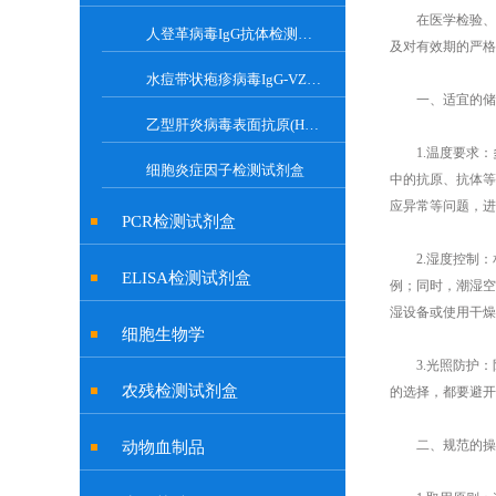
在医学检验、生
人登革病毒IgG抗体检测试剂盒
及对有效期的严格
水痘带状疱疹病毒IgG-VZV Elisa检测试剂盒
一、适宜的储存
乙型肝炎病毒表面抗原(HBsAg)试剂盒
1.温度要求：
细胞炎症因子检测试剂盒
中的抗原、抗体等
应异常等问题，进
PCR检测试剂盒
2.湿度控制：相
ELISA检测试剂盒
例；同时，潮湿空
湿设备或使用干燥
细胞生物学
3.光照防护：
农残检测试剂盒
的选择，都要避开
二、规范的操作
动物血制品