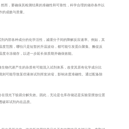
。然而，要确保其检测结果的准确性和可靠性，科学合理的储存条件以
作的成败与质量。
制试剂内部各种成分的化学活性，减缓分子间的降解反应速率。例如，其
温度范围，哪怕只是短暂的升温波动，都可能引发蛋白聚集、酶促反
温度冷冻储存，以进一步延长保质期并确保效能。
些微生物代谢产生的杂质有可能混入试剂体系，改变其原有化学成分比
境则可能导致某些液体试剂挥发浓缩，影响浓度准确性。通过配备除
分在强光下较易分解失效。因此，无论是仓库存储还是实验室摆放位置
透破坏试剂内在品质。