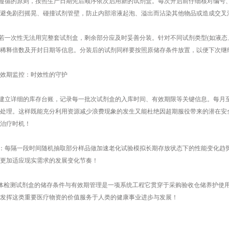
遵循的原则，按照生产日期先后顺序依次启用新的试剂盒。每次开启前仔细核对编号
避免剧烈摇晃、碰撞试剂管壁，防止内部溶液起泡、溢出而沾染其他物品或造成交叉
一次性无法用完整套试剂盒，剩余部分应及时妥善分装。针对不同试剂类型(如液态
稀释倍数及开封日期等信息。分装后的试剂同样要按照原储存条件放置，以便下次继
期监控：时效性的守护
建立详细的库存台账，记录每一批次试剂盒的入库时间、有效期限等关键信息。每月
处理。这样既能充分利用资源减少浪费现象的发生又能杜绝因超期服役带来的潜在安
治疗时机！
：每隔一段时间随机抽取部分样品做加速老化试验模拟长期存放状态下的性能变化趋
更加适应现实需求的发展变化节奏！
体检测试剂盒的储存条件与有效期管理是一项系统工程它贯穿于采购验收仓储养护使
发挥这类重要医疗物资的价值服务于人类的健康事业进步与发展！