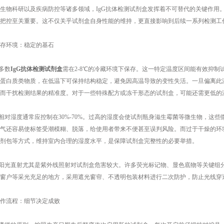
物科研以及疾病防控等诸多领域，IgG抗体检测试剂盒发挥着不可替代的关键作用
把控至关重要。这不仅关乎试剂盒自身性能的维持，更直接影响到后续一系列检测工
环境：稳定的基石
多数
IgG抗体检测试剂盒
需在2-8℃的冷藏环境下保存。这一特定温度区间能有效抑
蛋白质类物质，在低温下可保持结构稳定，避免因高温导致的变性失活。一旦偏离此
而干扰检测结果的精准度。对于一些特殊配方或冻干形态的试剂盒，可能还需更低的
对湿度通常应控制在30%-70%。过高的湿度会使试剂瓶身滋生霉菌等微生物，这
气还容易使标签受潮模糊、脱落，给使用者带来不便甚至误判风险。而过于干燥的环
剂包等方式，维持室内合理的湿度水平，是保障试剂盒完整性的必要举措。
阳光直射尤其是紫外线照射对试剂盒危害较大。许多荧光标记物、显色底物等关键组
窗户等采光充足的地方，采用遮光窗帘、不透明包装材料进行二次防护，防止光线穿
流程：细节决定成败