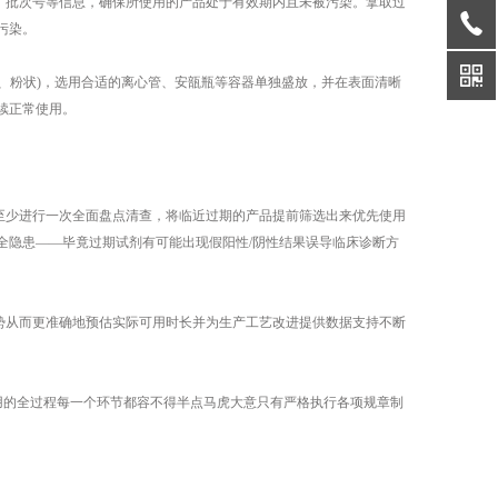
、批次号等信息，确保所使用的产品处于有效期内且未被污染。拿取过
污染。
、粉状)，选用合适的离心管、安瓿瓶等容器单独盛放，并在表面清晰
续正常使用。
至少进行一次全面盘点清查，将临近过期的产品提前筛选出来优先使用
全隐患——毕竟过期试剂有可能出现假阳性/阴性结果误导临床诊断方
势从而更准确地预估实际可用时长并为生产工艺改进提供数据支持不断
用的全过程每一个环节都容不得半点马虎大意只有严格执行各项规章制