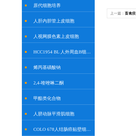
原代细胞培养
上一篇：
畜禽疫
人肝内胆管上皮细胞
人视网膜色素上皮细胞
HCC1954 BL 人外周血B细胞系
烯丙基磺酸钠
2,4-喹唑啉二酮
甲酯类化合物
人脐动脉平滑肌细胞
COLO 678人结肠癌贴壁细胞系