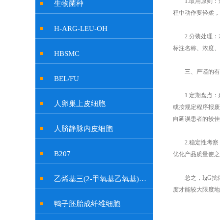
1.取用原则：
生物菌种
程中动作要轻柔，
H-ARG-LEU-OH
2.分装处理：若
标注名称、浓度、
HBSMC
三、严谨的有效
BEL/FU
1.定期盘点：
人卵巢上皮细胞
或按规定程序报废
向延误患者的较佳
人脐静脉内皮细胞
2.稳定性考察
B207
优化产品质量使之
总之，IgG抗
乙烯基三(2-甲氧基乙氧基)硅烷
度才能较大限度地
鸭子胚胎成纤维细胞