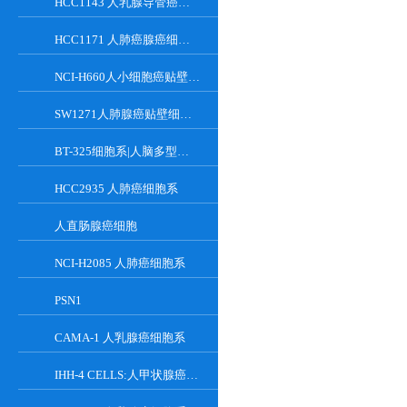
HCC1143 人乳腺导管癌细胞系
HCC1171 人肺癌腺癌细胞系
NCI-H660人小细胞癌贴壁细胞系
SW1271人肺腺癌贴壁细胞系
BT-325细胞系|人脑多型胶质母细胞
HCC2935 人肺癌细胞系
人直肠腺癌细胞
NCI-H2085 人肺癌细胞系
PSN1
CAMA-1 人乳腺癌细胞系
IHH-4 CELLS:人甲状腺癌细胞系