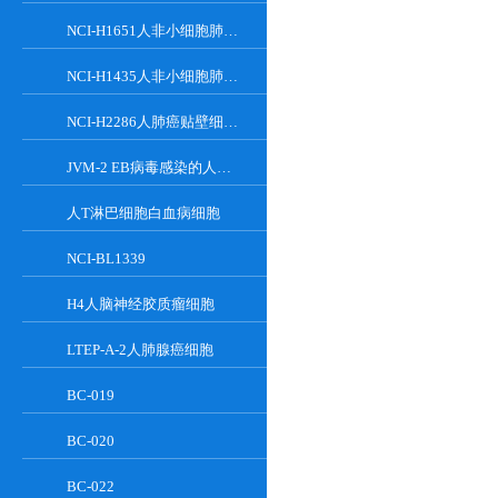
NCI-H1651人非小细胞肺癌贴壁细胞系
NCI-H1435人非小细胞肺癌贴壁细胞系
NCI-H2286人肺癌贴壁细胞系
JVM-2 EB病毒感染的人外周淋巴细胞
人T淋巴细胞白血病细胞
NCI-BL1339
H4人脑神经胶质瘤细胞
LTEP-A-2人肺腺癌细胞
BC-019
BC-020
BC-022