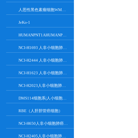
人恶性黑色素瘤细胞WM115
JeKo-1
HUMANPNT1AHUMANPNT1A人前列腺癌细胞
NCI-H1693 人非小细胞肺癌细胞系
NCI-H2444 人非小细胞肺癌细胞系
NCI-H1623 人非小细胞肺癌细胞系
NCI-H2023人非小细胞肺癌贴壁细胞系
DMS114细胞系|人小细胞肺癌细胞
RBE（人肝胆管癌细胞）
NCI-H650人非小细胞肺癌贴壁细胞系
NCI-H2405人非小细胞肺癌贴壁细胞系