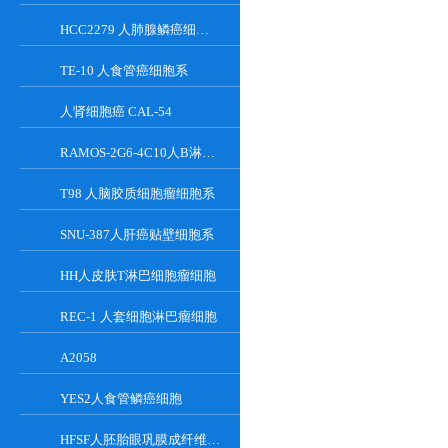
HCC2279 人肺腺鳞癌细胞系
TE-10 人食管癌细胞系
人肾细胞癌 CAL-54
RAMOS-2G6-4C10人B淋巴细胞瘤细胞
T98 人脑胶质细胞瘤细胞系
SNU-387人肝癌贴壁细胞系
HH人皮肤T淋巴细胞瘤细胞
REC-1 人套细胞淋巴瘤细胞
A2058
YES2人食管鳞癌细胞
HFSF人胚胎眼巩膜成纤维细胞