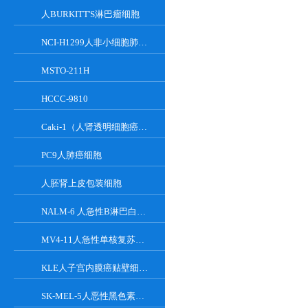
人BURKITT'S淋巴瘤细胞
NCI-H1299人非小细胞肺癌细胞
MSTO-211H
HCCC-9810
Caki-1（人肾透明细胞癌皮肤转移细胞）
PC9人肺癌细胞
人胚肾上皮包装细胞
NALM-6 人急性B淋巴白血病细胞系
MV4-11人急性单核复苏细胞
KLE人子宫内膜癌贴壁细胞系
SK-MEL-5人恶性黑色素瘤贴壁细胞系