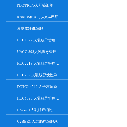
PLC/PRE/5人肝癌细胞
RAMOS(RA.1) 人B淋巴细胞瘤细胞
皮肤成纤维细胞
HCC1599 人乳腺导管癌细胞系
UACC-893人乳腺导管癌贴壁细胞系
HCC2218 人乳腺导管癌细胞系
HCC202 人乳腺原发性导管癌细胞系
DOTC2 4510 人子宫颈癌细胞系
HCC1395 人乳腺导管癌细胞系
HS742.T人乳腺癌细胞
C2BBE1 人结肠癌细胞系