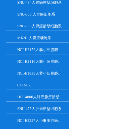
SNU-484人胃癌贴壁细胞系
SNU-638 人胃癌细胞系
SNU-668人胃癌贴壁细胞系
MKN1 人胃癌细胞系
NCI-H2172人非小细胞肺癌贴壁细胞系
NCI-H2110人非小细胞肺癌贴壁细胞系
NCI-H1838人非小细胞肺癌贴壁细胞系
COR-L23
HCC4006人肺癌腺癌贴壁细胞系
SNU-475人肝癌贴壁细胞系
NCI-H2227人小细胞肺癌贴壁细胞系