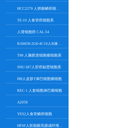
HCC2279 人肺腺鳞癌细胞系
TE-10 人食管癌细胞系
人肾细胞癌 CAL-54
RAMOS-2G6-4C10人B淋巴细胞瘤细胞
T98 人脑胶质细胞瘤细胞系
SNU-387人肝癌贴壁细胞系
HH人皮肤T淋巴细胞瘤细胞
REC-1 人套细胞淋巴瘤细胞
A2058
YES2人食管鳞癌细胞
HFSF人胚胎眼巩膜成纤维细胞