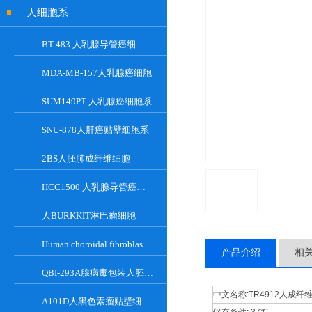
人细胞系
BT-483 人乳腺导管癌细胞系
MDA-MB-157人乳腺癌细胞
SUM149PT 人乳腺癌细胞系
SNU-878人肝癌贴壁细胞系
2BS人胚肺成纤维细胞
HCC1500 人乳腺导管癌细胞系
人BURKKIT淋巴瘤细胞
Human choroidal fibroblast cells
产品介绍
相
QBI-293A腺病毒包装人胚肾细胞
中文名称:
TR4912人成纤
A101D人黑色素瘤贴壁细胞系