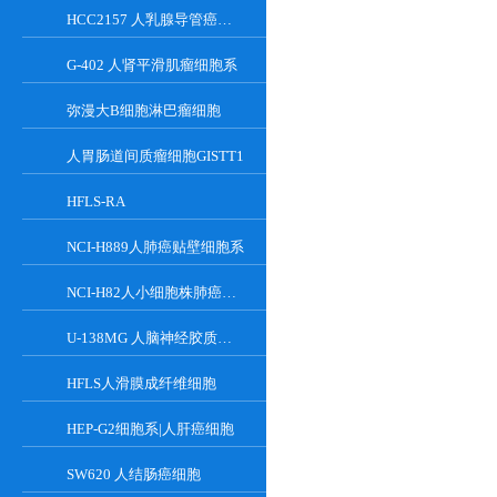
HCC2157 人乳腺导管癌细胞系
G-402 人肾平滑肌瘤细胞系
弥漫大B细胞淋巴瘤细胞
人胃肠道间质瘤细胞GISTT1
HFLS-RA
NCI-H889人肺癌贴壁细胞系
NCI-H82人小细胞株肺癌细胞
U-138MG 人脑神经胶质瘤细胞系
HFLS人滑膜成纤维细胞
HEP-G2细胞系|人肝癌细胞
SW620 人结肠癌细胞