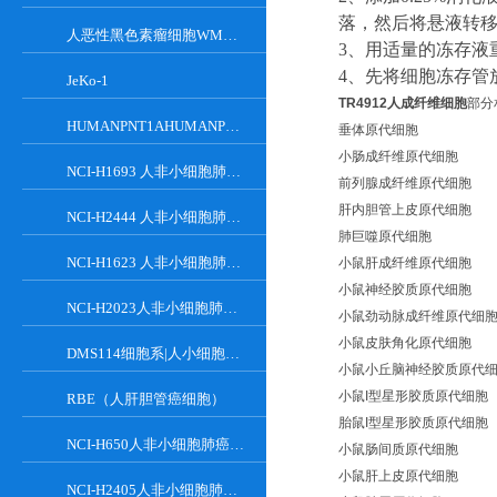
落，然后将悬液转移至1
人恶性黑色素瘤细胞WM115
3
、
用适量的冻存液
4
、
先将细胞冻存管
JeKo-1
TR4912人成纤维细胞
部分
HUMANPNT1AHUMANPNT1A人前列腺癌细胞
垂体原代细胞
小肠成纤维原代细胞
NCI-H1693 人非小细胞肺癌细胞系
前列腺成纤维原代细胞
肝内胆管上皮原代细胞
NCI-H2444 人非小细胞肺癌细胞系
肺巨噬原代细胞
NCI-H1623 人非小细胞肺癌细胞系
小鼠肝成纤维原代细胞
小鼠神经胶质原代细胞
NCI-H2023人非小细胞肺癌贴壁细胞系
小鼠劲动脉成纤维原代细
小鼠皮肤角化原代细胞
DMS114细胞系|人小细胞肺癌细胞
小鼠小丘脑神经胶质原代
小鼠I型星形胶质原代细胞
RBE（人肝胆管癌细胞）
胎鼠I型星形胶质原代细胞
NCI-H650人非小细胞肺癌贴壁细胞系
小鼠肠间质原代细胞
小鼠肝上皮原代细胞
NCI-H2405人非小细胞肺癌贴壁细胞系