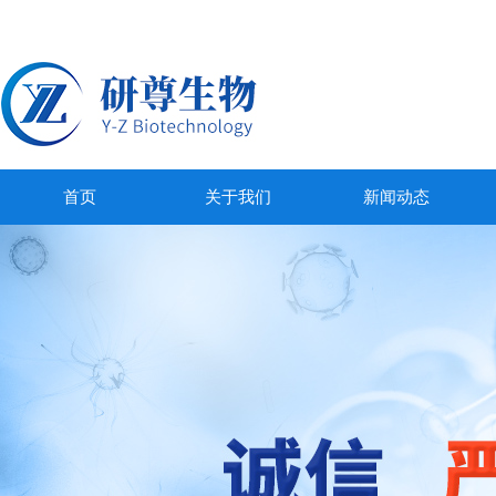
首页
关于我们
新闻动态