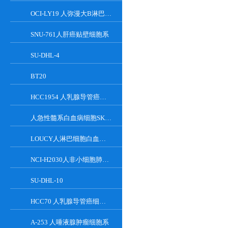
OCI-LY19 人弥漫大B淋巴瘤细胞系
SNU-761人肝癌贴壁细胞系
SU-DHL-4
BT20
HCC1954 人乳腺导管癌细胞系
人急性髓系白血病细胞SKNO1
LOUCY人淋巴细胞白血病悬浮细胞系
NCI-H2030人非小细胞肺癌贴壁细胞系
SU-DHL-10
HCC70 人乳腺导管癌细胞系
A-253 人唾液腺肿瘤细胞系