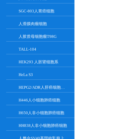
SGC-803人胃癌细胞
人滑膜肉瘤细胞
人胶质母细胞瘤T98G
TALL-104
HEK293 人胚肾细胞系
HeLa S3
HEPG2/ADR人肝癌细胞耐药株
H446人小细胞肺癌细胞
H650人非小细胞肺癌细胞
HH838人非小细胞肺癌细胞
人整合SV40基因的乳腺上皮细胞