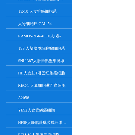
TE-10 人食管癌细胞系
人肾细胞癌 CAL-54
RAMOS-2G6-4C10人B淋巴细胞瘤细胞
T98 人脑胶质细胞瘤细胞系
SNU-387人肝癌贴壁细胞系
HH人皮肤T淋巴细胞瘤细胞
REC-1 人套细胞淋巴瘤细胞
A2058
YES2人食管鳞癌细胞
HFSF人胚胎眼巩膜成纤维细胞
EFM-19人乳腺管癌细胞