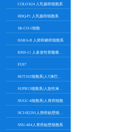
COLO 824 人乳腺癌细胞系
HDQ-P1 人乳腺癌细胞系
SK-CO-1细胞
HARA-B 人肺癌鳞癌细胞系
KMS-11 人多发性骨髓瘤细胞系
FU97
HUT102细胞系|人T淋巴瘤细胞
SUPB15细胞系|人急性淋白血病细胞
NUGC-4细胞系|人胃癌细胞
NCI-H2291人肺癌贴壁细胞系
SNU-484人胃癌贴壁细胞系