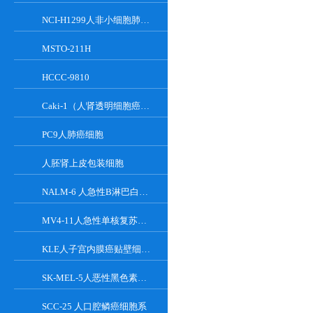
NCI-H1299人非小细胞肺癌细胞
MSTO-211H
HCCC-9810
Caki-1（人肾透明细胞癌皮肤转移细胞）
PC9人肺癌细胞
人胚肾上皮包装细胞
NALM-6 人急性B淋巴白血病细胞系
MV4-11人急性单核复苏细胞
KLE人子宫内膜癌贴壁细胞系
SK-MEL-5人恶性黑色素瘤贴壁细胞系
SCC-25 人口腔鳞癌细胞系