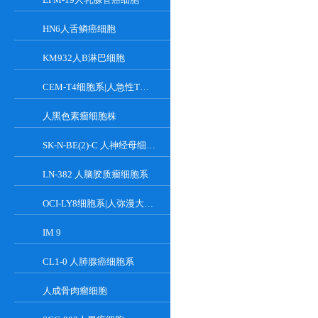
HN6人舌鳞癌细胞
KM932人B淋巴细胞
CEM-T4细胞系|人急性T淋巴细胞白血病细胞
人黑色素瘤细胞株
SK-N-BE(2)-C 人神经母细胞瘤细胞系
LN-382 人脑胶质瘤细胞系
OCI-LY8细胞系|人弥漫大B淋巴瘤细胞
IM 9
CL1-0 人肺腺癌细胞系
人成骨肉瘤细胞