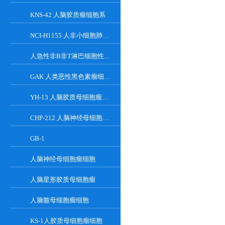
KNS-42 人脑胶质瘤细胞系
NCI-H1155 人非小细胞肺癌细胞系
人急性非B非T淋巴细胞性白血病细胞
GAK 人类恶性黑色素瘤细胞系
YH-13 人脑胶质母细胞瘤细胞系
CHP-212 人脑神经母细胞瘤细胞系
GB-1
人脑神经母细胞瘤细胞
人脑星形胶质母细胞瘤
人脑髓母细胞瘤细胞
KS-1人胶质母细胞瘤细胞