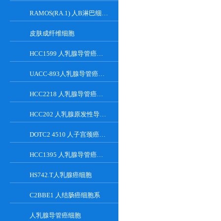
RAMOS(RA.1) 人B淋巴细胞瘤细胞
皮肤成纤维细胞
HCC1599 人乳腺导管癌细胞系
UACC-893人乳腺导管癌贴壁细胞系
HCC2218 人乳腺导管癌细胞系
HCC202 人乳腺原发性导管癌细胞系
DOTC2 4510 人子宫颈癌细胞系
HCC1395 人乳腺导管癌细胞系
HS742.T人乳腺癌细胞
C2BBE1 人结肠癌细胞系
人乳腺导管癌细胞