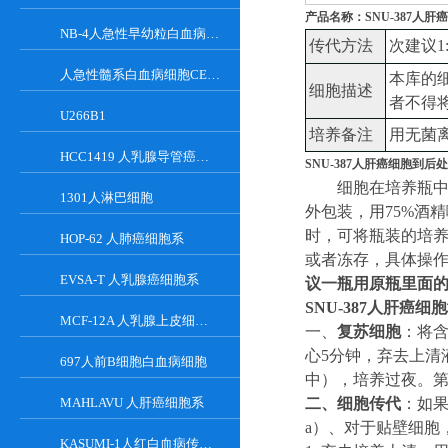
产品名称：SNU-387人肝
NB-4人急性早幼粒白血病细胞
传代方法
次建议
1
人急性髓系白血病细胞CESS
本库的
细胞描述
者不得
U266B1
培养备注
用无菌
HCC1419 人乳腺导管癌细胞系
SNU-387人肝癌细胞到后
细胞在培养瓶
1301人淋巴细胞
外包装，用
75%酒
时，可将瓶装的培
HOP-62 人肺癌细胞系
或者冻存，具体操
EVSA-T 人乳腺癌细胞系
议一瓶用原瓶里面
SNU-387人肝癌细
MCF-12A 人乳腺上皮细胞系
一、
复苏细胞
：将
心5分钟，弃去上清
697人前B细胞白血病细胞
中
）
，培养过夜。
MAHLAVU 人肝癌细胞系
二、
细胞传代
：如
a）
、对于贴壁细胞
KASUMI-1人红白血病传代细胞系