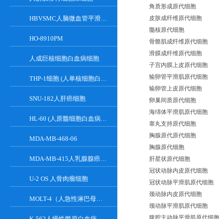
角质形成原代细胞
HBVSMC人脑微血管平滑肌细胞
皮肤成纤维原代细胞
髓核原代细胞
HO-8910PM
骨骼肌成纤维原代细胞
滑膜成纤维原代细胞
人成巨核细胞白血病细胞
子宫内膜上皮原代细胞
输卵管平滑肌原代细胞
THP-1细胞 (人单核细胞白血病)
输卵管上皮原代细胞
SNU-182人肝癌细胞
卵巢间质原代细胞
海绵体平滑肌原代细胞
HL-60 (人原髓细胞白血病细胞) (STR鉴定正确)
睾丸支持原代细胞
胸腺原代原代细胞
MDA-MB-468-06
胸腺原代细胞
MDA-MB-415人乳腺腺癌细胞
肝星状原代细胞
冠状动脉内皮原代细胞
U-2 OS 人骨肉瘤细胞
冠状动脉平滑肌原代细胞
颈动脉内皮原代细胞
MOLT-4（人急性淋巴母细胞白血病细胞）
颈动脉平滑肌原代细胞
腹腔主动脉平滑肌原代细
K-562人慢性髓原白血病细胞