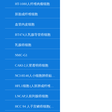
HT-1080人纤维肉瘤细胞
胚胎成纤维细胞
血管内皮细胞
BT474人乳腺导管癌细胞
乳腺癌细胞
NMC-G1
CAKI-2人肾透明癌细胞
NCI-H146人小细胞肺癌贴壁细胞系
HFL1细胞 (人胚肺成纤维细胞) (STR鉴定正确)
LNCAP人前列腺癌细胞
HCC 94 人子宫鳞癌细胞(高分化)