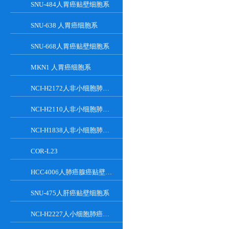
SNU-484人胃癌贴壁细胞系
SNU-638 人胃癌细胞系
SNU-668人胃癌贴壁细胞系
MKN1 人胃癌细胞系
NCI-H2172人非小细胞肺癌贴壁细胞系
NCI-H2110人非小细胞肺癌贴壁细胞系
NCI-H1838人非小细胞肺癌贴壁细胞系
COR-L23
HCC4006人肺癌腺癌贴壁细胞系
SNU-475人肝癌贴壁细胞系
NCI-H2227人小细胞肺癌贴壁细胞系