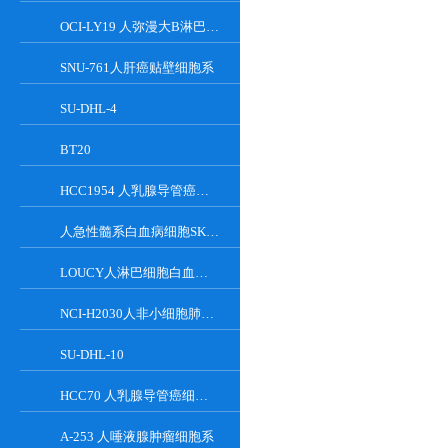
OCI-LY19 人弥漫大B淋巴瘤细胞系
SNU-761人肝癌贴壁细胞系
SU-DHL-4
BT20
HCC1954 人乳腺导管癌细胞系
人急性髓系白血病细胞SKNO1
LOUCY人淋巴细胞白血病悬浮细胞系
NCI-H2030人非小细胞肺癌贴壁细胞系
SU-DHL-10
HCC70 人乳腺导管癌细胞系
A-253 人唾液腺肿瘤细胞系