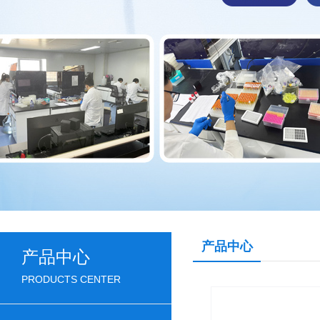
产品中心
产品中心
PRODUCTS CENTER