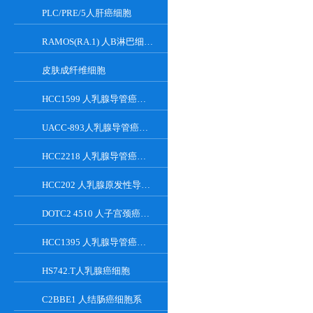
PLC/PRE/5人肝癌细胞
RAMOS(RA.1) 人B淋巴细胞瘤细胞
皮肤成纤维细胞
HCC1599 人乳腺导管癌细胞系
UACC-893人乳腺导管癌贴壁细胞系
HCC2218 人乳腺导管癌细胞系
HCC202 人乳腺原发性导管癌细胞系
DOTC2 4510 人子宫颈癌细胞系
HCC1395 人乳腺导管癌细胞系
HS742.T人乳腺癌细胞
C2BBE1 人结肠癌细胞系