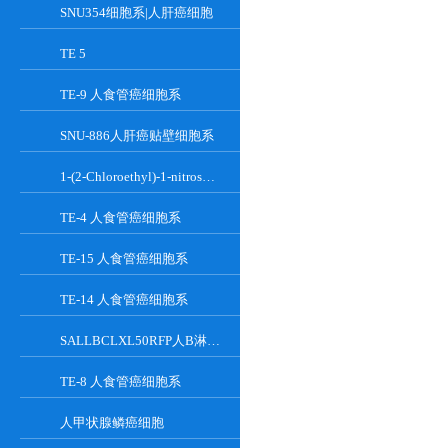
SNU354细胞系|人肝癌细胞
TE 5
TE-9 人食管癌细胞系
SNU-886人肝癌贴壁细胞系
1-(2-Chloroethyl)-1-nitroso-3-(2β,3β,4β,5β-tetrahydroxycyclopentan-1α-yl)urea
TE-4 人食管癌细胞系
TE-15 人食管癌细胞系
TE-14 人食管癌细胞系
SALLBCLXL50RFP人B淋巴细胞
TE-8 人食管癌细胞系
人甲状腺鳞癌细胞