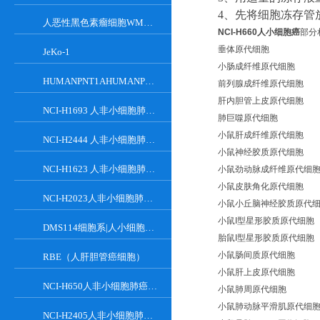
4
、
先将细胞冻存管
人恶性黑色素瘤细胞WM115
NCI-H660人小细胞癌
部分
垂体原代细胞
JeKo-1
小肠成纤维原代细胞
HUMANPNT1AHUMANPNT1A人前列腺癌细胞
前列腺成纤维原代细胞
肝内胆管上皮原代细胞
NCI-H1693 人非小细胞肺癌细胞系
肺巨噬原代细胞
小鼠肝成纤维原代细胞
NCI-H2444 人非小细胞肺癌细胞系
小鼠神经胶质原代细胞
NCI-H1623 人非小细胞肺癌细胞系
小鼠劲动脉成纤维原代细
小鼠皮肤角化原代细胞
NCI-H2023人非小细胞肺癌贴壁细胞系
小鼠小丘脑神经胶质原代
小鼠I型星形胶质原代细胞
DMS114细胞系|人小细胞肺癌细胞
胎鼠I型星形胶质原代细胞
小鼠肠间质原代细胞
RBE（人肝胆管癌细胞）
小鼠肝上皮原代细胞
NCI-H650人非小细胞肺癌贴壁细胞系
小鼠肺周原代细胞
小鼠肺动脉平滑肌原代细
NCI-H2405人非小细胞肺癌贴壁细胞系