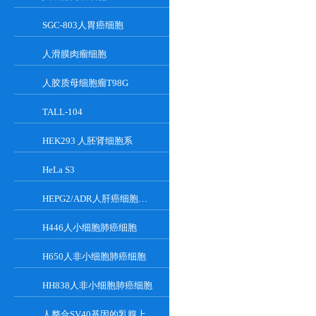
SGC-803人胃癌细胞
人滑膜肉瘤细胞
人胶质母细胞瘤T98G
TALL-104
HEK293 人胚肾细胞系
HeLa S3
HEPG2/ADR人肝癌细胞耐药株
H446人小细胞肺癌细胞
H650人非小细胞肺癌细胞
HH838人非小细胞肺癌细胞
人整合SV40基因的乳腺上皮细胞