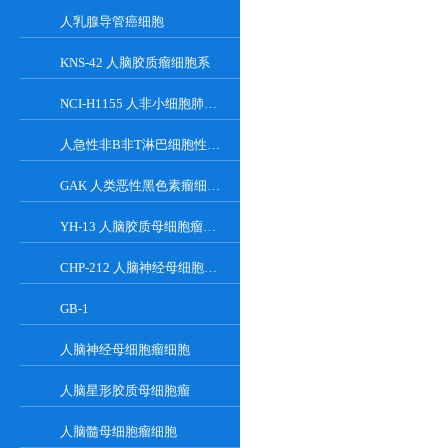
人乳腺导管癌细胞
KNS-42 人脑胶质瘤细胞系
NCI-H1155 人非小细胞肺癌细胞系
人急性非B非T淋巴细胞性白血病细胞
GAK 人类恶性黑色素瘤细胞系
YH-13 人脑胶质母细胞瘤细胞系
CHP-212 人脑神经母细胞瘤细胞系
GB-1
人脑神经母细胞瘤细胞
人脑星形胶质母细胞瘤
人脑髓母细胞瘤细胞