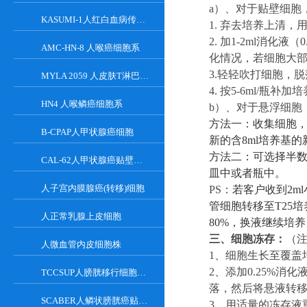
a）
、对于贴壁细胞
KASUMI-1人红白血病传代细胞系
1. 弃去培养上清，
2. 加
1-
2ml消化液（0
AMC-HN-8 人喉癌细胞系
化情况，若细胞大
3.轻轻吹打细胞，脱
MYLA 2059 人皮肤T淋巴细胞瘤细胞系
4. 按
5-6
ml/瓶补加
HN4 人喉鳞癌细胞系
b
）、
对于
悬浮
细胞
方法一：收集细胞
B-CPAP人甲状腺癌细胞
新的含8ml培养基
方法二：可选择半
CAL-62人甲状腺癌贴壁细胞系
皿中或者瓶中。
人子宫内膜腺癌(转移)细胞
PS：
若客户收到
2
管细胞转移至T25
人正常乳腺上皮细胞
8
0%，换液继续培
三、
细胞冻存：
（
人微血管内皮细胞株
1
、
细胞生长至覆盖
2
、
添加
0.25%
TCCSUP人膀胱移行细胞癌贴壁细胞系
落，然后将悬液转移至1
SCABER人鳞状膀胱癌贴壁细胞系
3
、
用适量的冻存液