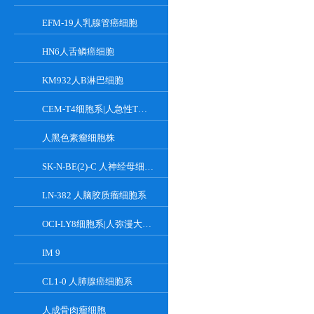
EFM-19人乳腺管癌细胞
HN6人舌鳞癌细胞
KM932人B淋巴细胞
CEM-T4细胞系|人急性T淋巴细胞白血病细胞
人黑色素瘤细胞株
SK-N-BE(2)-C 人神经母细胞瘤细胞系
LN-382 人脑胶质瘤细胞系
OCI-LY8细胞系|人弥漫大B淋巴瘤细胞
IM 9
CL1-0 人肺腺癌细胞系
人成骨肉瘤细胞