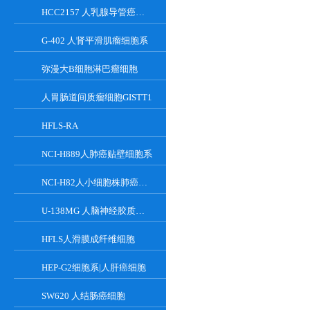
HCC2157 人乳腺导管癌细胞系
G-402 人肾平滑肌瘤细胞系
弥漫大B细胞淋巴瘤细胞
人胃肠道间质瘤细胞GISTT1
HFLS-RA
NCI-H889人肺癌贴壁细胞系
NCI-H82人小细胞株肺癌细胞
U-138MG 人脑神经胶质瘤细胞系
HFLS人滑膜成纤维细胞
HEP-G2细胞系|人肝癌细胞
SW620 人结肠癌细胞