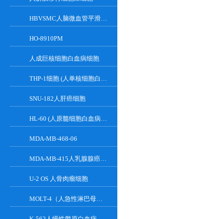
HBVSMC人脑微血管平滑肌细胞
HO-8910PM
人成巨核细胞白血病细胞
THP-1细胞 (人单核细胞白血病)
SNU-182人肝癌细胞
HL-60 (人原髓细胞白血病细胞) (STR鉴定正确)
MDA-MB-468-06
MDA-MB-415人乳腺腺癌细胞
U-2 OS 人骨肉瘤细胞
MOLT-4（人急性淋巴母细胞白血病细胞）
K-562人慢性髓原白血病细胞