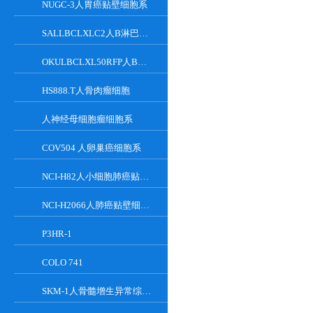
NUGC-3人胃癌贴壁细胞系
SALLBCLXLC2人B淋巴细胞
OKULBCLXL50RFP人B淋巴细胞
HS888.T人骨肉瘤细胞
人神经母细胞瘤细胞系
COV504 人卵巢癌细胞系
NCI-H82人小细胞肺癌贴壁细胞系
NCI-H2066人肺癌贴壁细胞系
P3HR-1
COLO 741
SKM-1人骨髓增生异常综合征贴壁细胞系