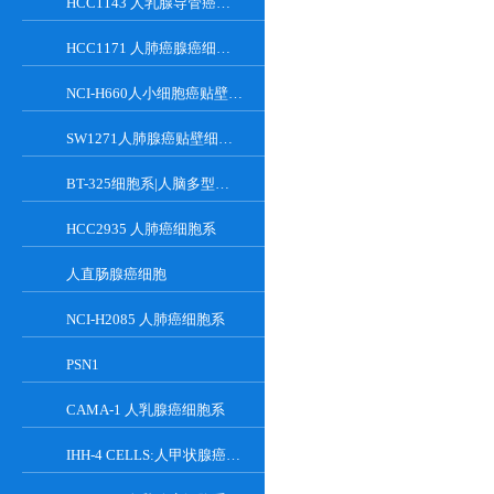
HCC1143 人乳腺导管癌细胞系
HCC1171 人肺癌腺癌细胞系
NCI-H660人小细胞癌贴壁细胞系
SW1271人肺腺癌贴壁细胞系
BT-325细胞系|人脑多型胶质母细胞
HCC2935 人肺癌细胞系
人直肠腺癌细胞
NCI-H2085 人肺癌细胞系
PSN1
CAMA-1 人乳腺癌细胞系
IHH-4 CELLS:人甲状腺癌细胞系