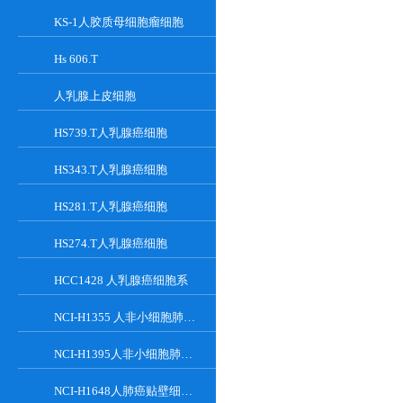
KS-1人胶质母细胞瘤细胞
Hs 606.T
人乳腺上皮细胞
HS739.T人乳腺癌细胞
HS343.T人乳腺癌细胞
HS281.T人乳腺癌细胞
HS274.T人乳腺癌细胞
HCC1428 人乳腺癌细胞系
NCI-H1355 人非小细胞肺癌细胞系
NCI-H1395人非小细胞肺癌贴壁细胞系
NCI-H1648人肺癌贴壁细胞系