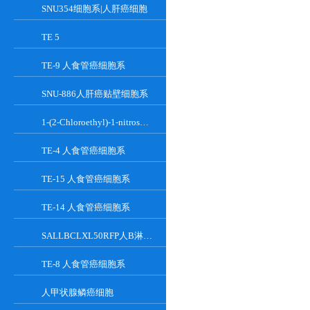
SNU354细胞系|人肝癌细胞
TE 5
TE-9 人食管癌细胞系
SNU-886人肝癌贴壁细胞系
1-(2-Chloroethyl)-1-nitroso-3-(2β,3β,4β,5β-tetrahydroxycyclopentan-1α-yl)urea
TE-4 人食管癌细胞系
TE-15 人食管癌细胞系
TE-14 人食管癌细胞系
SALLBCLXL50RFP人B淋巴细胞
TE-8 人食管癌细胞系
人甲状腺鳞癌细胞