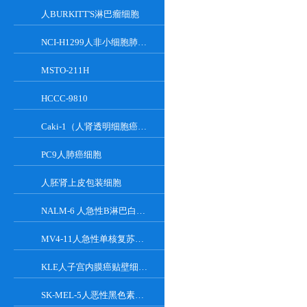
人BURKITT'S淋巴瘤细胞
NCI-H1299人非小细胞肺癌细胞
MSTO-211H
HCCC-9810
Caki-1（人肾透明细胞癌皮肤转移细胞）
PC9人肺癌细胞
人胚肾上皮包装细胞
NALM-6 人急性B淋巴白血病细胞系
MV4-11人急性单核复苏细胞
KLE人子宫内膜癌贴壁细胞系
SK-MEL-5人恶性黑色素瘤贴壁细胞系