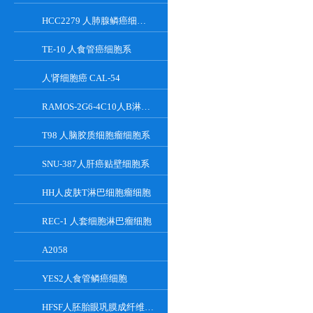
HCC2279 人肺腺鳞癌细胞系
TE-10 人食管癌细胞系
人肾细胞癌 CAL-54
RAMOS-2G6-4C10人B淋巴细胞瘤细胞
T98 人脑胶质细胞瘤细胞系
SNU-387人肝癌贴壁细胞系
HH人皮肤T淋巴细胞瘤细胞
REC-1 人套细胞淋巴瘤细胞
A2058
YES2人食管鳞癌细胞
HFSF人胚胎眼巩膜成纤维细胞