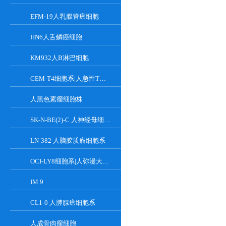
EFM-19人乳腺管癌细胞
HN6人舌鳞癌细胞
KM932人B淋巴细胞
CEM-T4细胞系|人急性T淋巴细胞白血病细胞
人黑色素瘤细胞株
SK-N-BE(2)-C 人神经母细胞瘤细胞系
LN-382 人脑胶质瘤细胞系
OCI-LY8细胞系|人弥漫大B淋巴瘤细胞
IM 9
CL1-0 人肺腺癌细胞系
人成骨肉瘤细胞