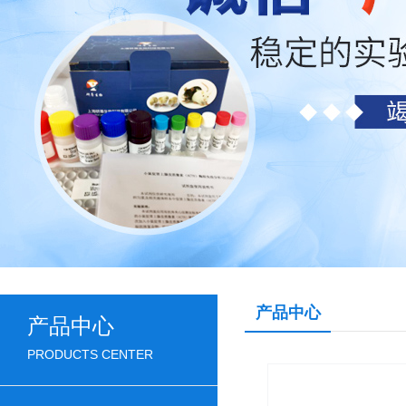
产品中心
产品中心
PRODUCTS CENTER