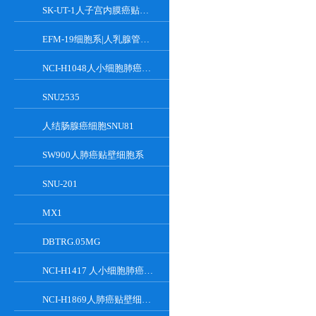
SK-UT-1人子宫内膜癌贴壁细胞系
EFM-19细胞系|人乳腺管癌细胞
NCI-H1048人小细胞肺癌贴壁细胞系
SNU2535
人结肠腺癌细胞SNU81
SW900人肺癌贴壁细胞系
SNU-201
MX1
DBTRG.05MG
NCI-H1417 人小细胞肺癌细胞系
NCI-H1869人肺癌贴壁细胞系