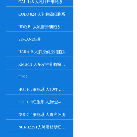
CAL-148 人乳腺癌细胞系
COLO 824 人乳腺癌细胞系
HDQ-P1 人乳腺癌细胞系
SK-CO-1细胞
HARA-B 人肺癌鳞癌细胞系
KMS-11 人多发性骨髓瘤细胞系
FU97
HUT102细胞系|人T淋巴瘤细胞
SUPB15细胞系|人急性淋白血病细胞
NUGC-4细胞系|人胃癌细胞
NCI-H2291人肺癌贴壁细胞系