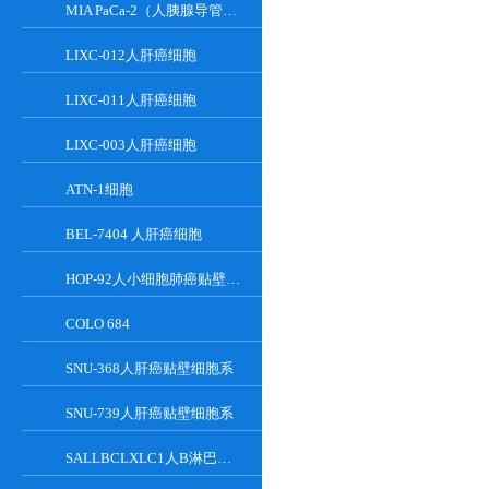
MIA PaCa-2（人胰腺导管癌细胞）
LIXC-012人肝癌细胞
LIXC-011人肝癌细胞
LIXC-003人肝癌细胞
ATN-1细胞
BEL-7404 人肝癌细胞
HOP-92人小细胞肺癌贴壁细胞系
COLO 684
SNU-368人肝癌贴壁细胞系
SNU-739人肝癌贴壁细胞系
SALLBCLXLC1人B淋巴细胞