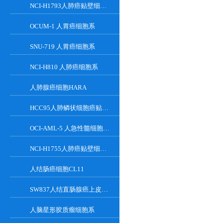
NCI-H1793人肺癌贴壁细胞系
OCUM-1 人胃癌细胞系
SNU-719 人胃癌细胞系
NCI-H810 人肺癌细胞系
人肺腺癌细胞HARA
HCC95人肺鳞状细胞癌贴壁细胞系
OCI-AML-5 人急性髓细胞性白血病细胞系
NCI-H1755人肺癌贴壁细胞系
人结肠癌细胞CL11
SW837人结直肠腺癌上皮细胞
人脑星形胶质瘤细胞系