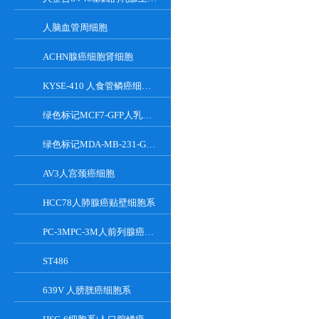
人脑血管周细胞
ACHN腺癌细胞肾细胞
KYSE-410 人食管鳞癌细胞系
绿色标记MCF7-GFP人乳腺癌细胞
绿色标记MDA-MB-231-GFP人乳腺癌细胞
AV3人宫颈癌细胞
HCC78人肺腺癌贴壁细胞系
PC-3MPC-3M人前列腺癌细胞
ST486
639V 人膀胱癌细胞系