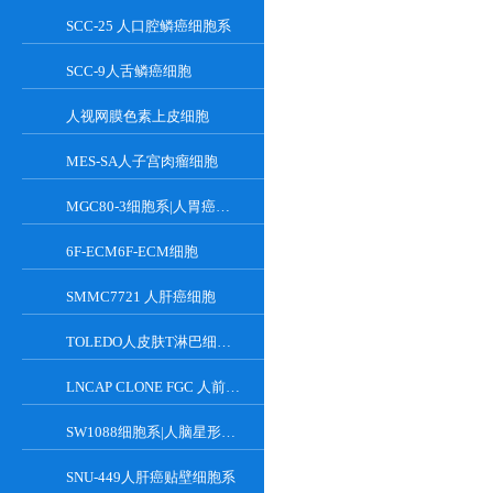
SCC-25 人口腔鳞癌细胞系
SCC-9人舌鳞癌细胞
人视网膜色素上皮细胞
MES-SA人子宫肉瘤细胞
MGC80-3细胞系|人胃癌细胞
6F-ECM6F-ECM细胞
SMMC7721 人肝癌细胞
TOLEDO人皮肤T淋巴细胞瘤悬浮细胞系
LNCAP CLONE FGC 人前列腺癌细胞系
SW1088细胞系|人脑星形胶质瘤细胞
SNU-449人肝癌贴壁细胞系