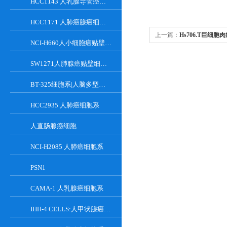
HCC1143 人乳腺导管癌细胞系
HCC1171 人肺癌腺癌细胞系
上一篇：
Hs706.T巨细胞
NCI-H660人小细胞癌贴壁细胞系
SW1271人肺腺癌贴壁细胞系
BT-325细胞系|人脑多型胶质母细胞
HCC2935 人肺癌细胞系
人直肠腺癌细胞
NCI-H2085 人肺癌细胞系
PSN1
CAMA-1 人乳腺癌细胞系
IHH-4 CELLS:人甲状腺癌细胞系