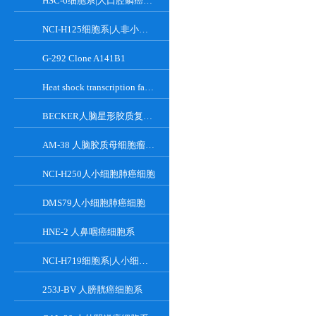
HSC-6细胞系|人口腔鳞癌细胞
NCI-H125细胞系|人非小细胞肺癌细胞
G-292 Clone A141B1
Heat shock transcription factor 2
BECKER人脑星形胶质复苏细胞(附STR鉴定报告)
AM-38 人脑胶质母细胞瘤细胞系
NCI-H250人小细胞肺癌细胞
DMS79人小细胞肺癌细胞
HNE-2 人鼻咽癌细胞系
NCI-H719细胞系|人小细胞肺癌细胞
253J-BV 人膀胱癌细胞系