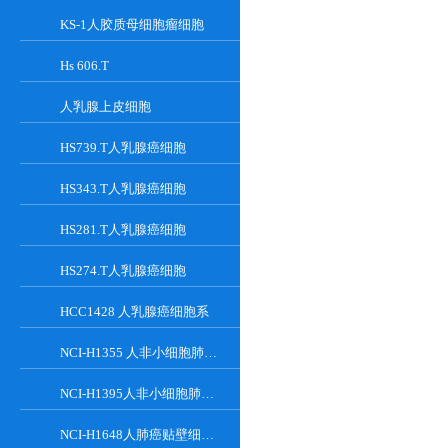
KS-1人胶质母细胞瘤细胞
Hs 606.T
人乳腺上皮细胞
HS739.T人乳腺癌细胞
HS343.T人乳腺癌细胞
HS281.T人乳腺癌细胞
HS274.T人乳腺癌细胞
HCC1428 人乳腺癌细胞系
NCI-H1355 人非小细胞肺癌细胞系
NCI-H1395人非小细胞肺癌贴壁细胞系
NCI-H1648人肺癌贴壁细胞系