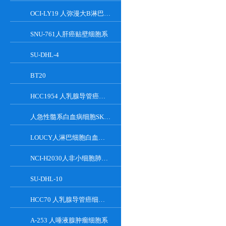
OCI-LY19 人弥漫大B淋巴瘤细胞系
SNU-761人肝癌贴壁细胞系
SU-DHL-4
BT20
HCC1954 人乳腺导管癌细胞系
人急性髓系白血病细胞SKNO1
LOUCY人淋巴细胞白血病悬浮细胞系
NCI-H2030人非小细胞肺癌贴壁细胞系
SU-DHL-10
HCC70 人乳腺导管癌细胞系
A-253 人唾液腺肿瘤细胞系