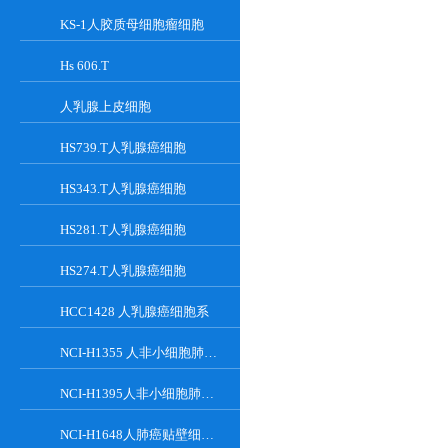
KS-1人胶质母细胞瘤细胞
Hs 606.T
人乳腺上皮细胞
HS739.T人乳腺癌细胞
HS343.T人乳腺癌细胞
HS281.T人乳腺癌细胞
HS274.T人乳腺癌细胞
HCC1428 人乳腺癌细胞系
NCI-H1355 人非小细胞肺癌细胞系
NCI-H1395人非小细胞肺癌贴壁细胞系
NCI-H1648人肺癌贴壁细胞系