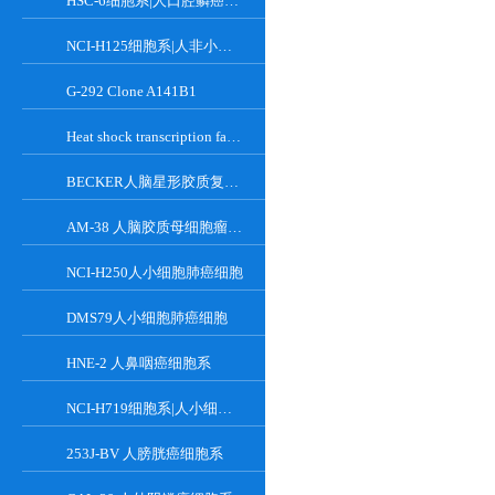
HSC-6细胞系|人口腔鳞癌细胞
NCI-H125细胞系|人非小细胞肺癌细胞
G-292 Clone A141B1
Heat shock transcription factor 2
BECKER人脑星形胶质复苏细胞(附STR鉴定报告)
AM-38 人脑胶质母细胞瘤细胞系
NCI-H250人小细胞肺癌细胞
DMS79人小细胞肺癌细胞
HNE-2 人鼻咽癌细胞系
NCI-H719细胞系|人小细胞肺癌细胞
253J-BV 人膀胱癌细胞系