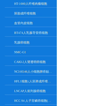
HT-1080人纤维肉瘤细胞
胚胎成纤维细胞
血管内皮细胞
BT474人乳腺导管癌细胞
乳腺癌细胞
NMC-G1
CAKI-2人肾透明癌细胞
NCI-H146人小细胞肺癌贴壁细胞系
HFL1细胞 (人胚肺成纤维细胞) (STR鉴定正确)
LNCAP人前列腺癌细胞
HCC 94 人子宫鳞癌细胞(高分化)