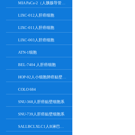
MIA PaCa-2（人胰腺导管癌细胞）
LIXC-012人肝癌细胞
LIXC-011人肝癌细胞
LIXC-003人肝癌细胞
ATN-1细胞
BEL-7404 人肝癌细胞
HOP-92人小细胞肺癌贴壁细胞系
COLO 684
SNU-368人肝癌贴壁细胞系
SNU-739人肝癌贴壁细胞系
SALLBCLXLC1人B淋巴细胞