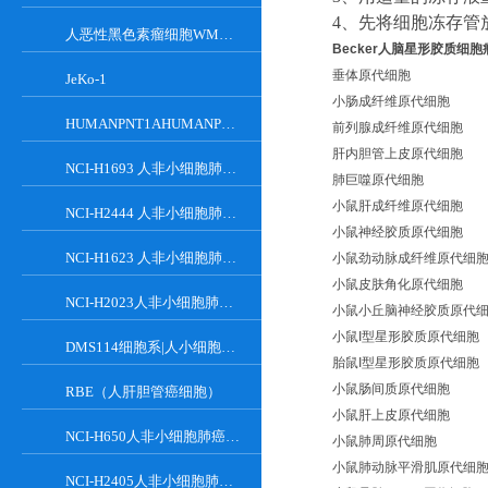
4
、
先将细胞冻存管
人恶性黑色素瘤细胞WM115
Becker人脑星形胶质细胞
垂体原代细胞
JeKo-1
小肠成纤维原代细胞
HUMANPNT1AHUMANPNT1A人前列腺癌细胞
前列腺成纤维原代细胞
肝内胆管上皮原代细胞
NCI-H1693 人非小细胞肺癌细胞系
肺巨噬原代细胞
小鼠肝成纤维原代细胞
NCI-H2444 人非小细胞肺癌细胞系
小鼠神经胶质原代细胞
NCI-H1623 人非小细胞肺癌细胞系
小鼠劲动脉成纤维原代细
小鼠皮肤角化原代细胞
NCI-H2023人非小细胞肺癌贴壁细胞系
小鼠小丘脑神经胶质原代
小鼠I型星形胶质原代细胞
DMS114细胞系|人小细胞肺癌细胞
胎鼠I型星形胶质原代细胞
小鼠肠间质原代细胞
RBE（人肝胆管癌细胞）
小鼠肝上皮原代细胞
NCI-H650人非小细胞肺癌贴壁细胞系
小鼠肺周原代细胞
小鼠肺动脉平滑肌原代细
NCI-H2405人非小细胞肺癌贴壁细胞系