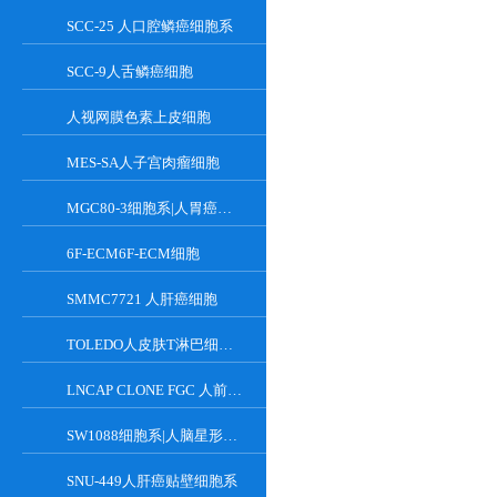
SCC-25 人口腔鳞癌细胞系
SCC-9人舌鳞癌细胞
人视网膜色素上皮细胞
MES-SA人子宫肉瘤细胞
MGC80-3细胞系|人胃癌细胞
6F-ECM6F-ECM细胞
SMMC7721 人肝癌细胞
TOLEDO人皮肤T淋巴细胞瘤悬浮细胞系
LNCAP CLONE FGC 人前列腺癌细胞系
SW1088细胞系|人脑星形胶质瘤细胞
SNU-449人肝癌贴壁细胞系