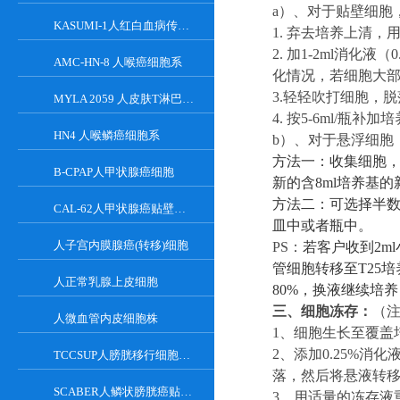
a）
、对于贴壁细胞
KASUMI-1人红白血病传代细胞系
1. 弃去培养上清，
2. 加
1-
2ml消化液（0
AMC-HN-8 人喉癌细胞系
化情况，若细胞大
3.轻轻吹打细胞，脱
MYLA 2059 人皮肤T淋巴细胞瘤细胞系
4. 按
5-6
ml/瓶补加
HN4 人喉鳞癌细胞系
b
）、
对于
悬浮
细胞
方法一：收集细胞
B-CPAP人甲状腺癌细胞
新的含8ml培养基
方法二：可选择半
CAL-62人甲状腺癌贴壁细胞系
皿中或者瓶中。
人子宫内膜腺癌(转移)细胞
PS：
若客户收到
2
管细胞转移至T25
人正常乳腺上皮细胞
8
0%，换液继续培
三、
细胞冻存：
（
人微血管内皮细胞株
1
、
细胞生长至覆盖
2
、
添加
0.25%
TCCSUP人膀胱移行细胞癌贴壁细胞系
落，然后将悬液转移至1
SCABER人鳞状膀胱癌贴壁细胞系
3
、
用适量的冻存液