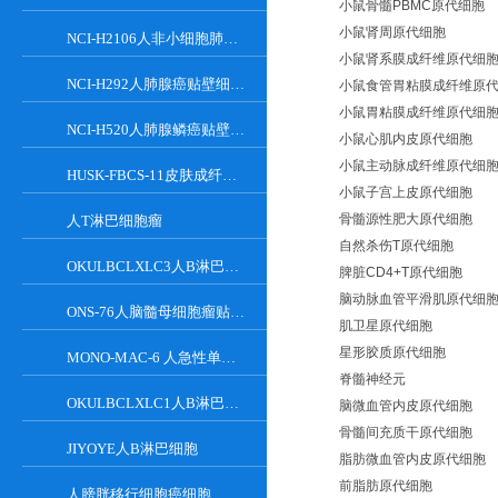
小鼠骨髓PBMC原代细胞
小鼠肾周原代细胞
NCI-H2106人非小细胞肺癌贴壁细胞系
小鼠肾系膜成纤维原代细
NCI-H292人肺腺癌贴壁细胞系
小鼠食管胃粘膜成纤维原
小鼠胃粘膜成纤维原代细
NCI-H520人肺腺鳞癌贴壁细胞系
小鼠心肌内皮原代细胞
小鼠主动脉成纤维原代细
HUSK-FBCS-11皮肤成纤维细胞
小鼠子宫上皮原代细胞
骨髓源性肥大原代细胞
人T淋巴细胞瘤
自然杀伤T原代细胞
OKULBCLXLC3人B淋巴细胞
脾脏CD4+T原代细胞
脑动脉血管平滑肌原代细
ONS-76人脑髓母细胞瘤贴壁细胞系
肌卫星原代细胞
星形胶质原代细胞
MONO-MAC-6 人急性单核细胞白血病细胞系
脊髓神经元
OKULBCLXLC1人B淋巴细胞
脑微血管内皮原代细胞
骨髓间充质干原代细胞
JIYOYE人B淋巴细胞
脂肪微血管内皮原代细胞
前脂肪原代细胞
人膀胱移行细胞癌细胞