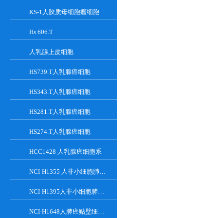
KS-1人胶质母细胞瘤细胞
Hs 606.T
人乳腺上皮细胞
HS739.T人乳腺癌细胞
HS343.T人乳腺癌细胞
HS281.T人乳腺癌细胞
HS274.T人乳腺癌细胞
HCC1428 人乳腺癌细胞系
NCI-H1355 人非小细胞肺癌细胞系
NCI-H1395人非小细胞肺癌贴壁细胞系
NCI-H1648人肺癌贴壁细胞系