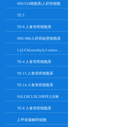
SNU354细胞系|人肝癌细胞
TE 5
TE-9 人食管癌细胞系
SNU-886人肝癌贴壁细胞系
1-(2-Chloroethyl)-1-nitroso-3-(2β,3β,4β,5β-tetrahydroxycyclopentan-1α-yl)urea
TE-4 人食管癌细胞系
TE-15 人食管癌细胞系
TE-14 人食管癌细胞系
SALLBCLXL50RFP人B淋巴细胞
TE-8 人食管癌细胞系
人甲状腺鳞癌细胞