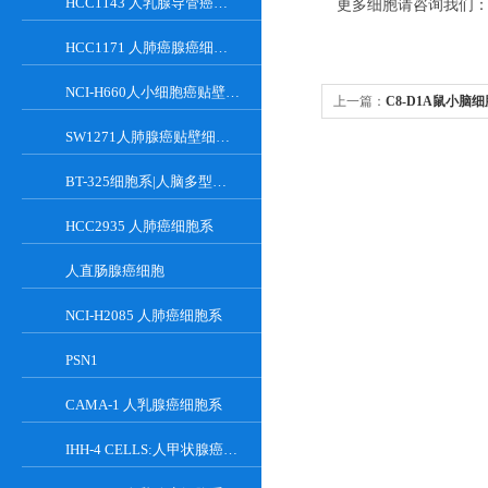
HCC1143 人乳腺导管癌细胞系
更多细胞请咨询我们
HCC1171 人肺癌腺癌细胞系
NCI-H660人小细胞癌贴壁细胞系
上一篇：
C8-D1A鼠小脑细
SW1271人肺腺癌贴壁细胞系
BT-325细胞系|人脑多型胶质母细胞
HCC2935 人肺癌细胞系
人直肠腺癌细胞
NCI-H2085 人肺癌细胞系
PSN1
CAMA-1 人乳腺癌细胞系
IHH-4 CELLS:人甲状腺癌细胞系