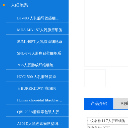
人细胞系
BT-483 人乳腺导管癌细胞系
MDA-MB-157人乳腺癌细胞
SUM149PT 人乳腺癌细胞系
SNU-878人肝癌贴壁细胞系
2BS人胚肺成纤维细胞
HCC1500 人乳腺导管癌细胞系
人BURKKIT淋巴瘤细胞
Human choroidal fibroblast cells
产品介绍
相
QBI-293A腺病毒包装人胚肾细胞
中文名称:
Li-7人肝癌细胞
A101D人黑色素瘤贴壁细胞系