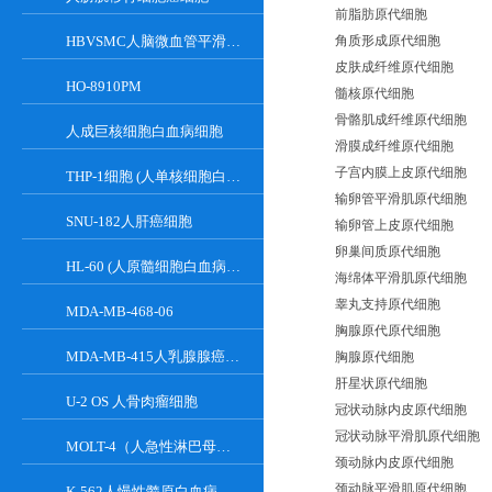
前脂肪原代细胞
HBVSMC人脑微血管平滑肌细胞
角质形成原代细胞
皮肤成纤维原代细胞
HO-8910PM
髓核原代细胞
骨骼肌成纤维原代细胞
人成巨核细胞白血病细胞
滑膜成纤维原代细胞
子宫内膜上皮原代细胞
THP-1细胞 (人单核细胞白血病)
输卵管平滑肌原代细胞
SNU-182人肝癌细胞
输卵管上皮原代细胞
卵巢间质原代细胞
HL-60 (人原髓细胞白血病细胞) (STR鉴定正确)
海绵体平滑肌原代细胞
睾丸支持原代细胞
MDA-MB-468-06
胸腺原代原代细胞
MDA-MB-415人乳腺腺癌细胞
胸腺原代细胞
肝星状原代细胞
U-2 OS 人骨肉瘤细胞
冠状动脉内皮原代细胞
冠状动脉平滑肌原代细胞
MOLT-4（人急性淋巴母细胞白血病细胞）
颈动脉内皮原代细胞
颈动脉平滑肌原代细胞
K-562人慢性髓原白血病细胞