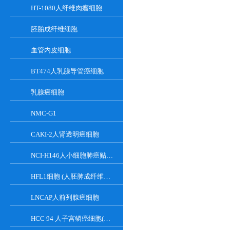
HT-1080人纤维肉瘤细胞
胚胎成纤维细胞
血管内皮细胞
BT474人乳腺导管癌细胞
乳腺癌细胞
NMC-G1
CAKI-2人肾透明癌细胞
NCI-H146人小细胞肺癌贴壁细胞系
HFL1细胞 (人胚肺成纤维细胞) (STR鉴定正确)
LNCAP人前列腺癌细胞
HCC 94 人子宫鳞癌细胞(高分化)