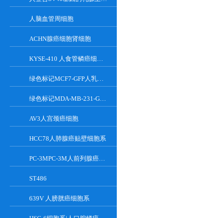
人脑血管周细胞
ACHN腺癌细胞肾细胞
KYSE-410 人食管鳞癌细胞系
绿色标记MCF7-GFP人乳腺癌细胞
绿色标记MDA-MB-231-GFP人乳腺癌细胞
AV3人宫颈癌细胞
HCC78人肺腺癌贴壁细胞系
PC-3MPC-3M人前列腺癌细胞
ST486
639V 人膀胱癌细胞系