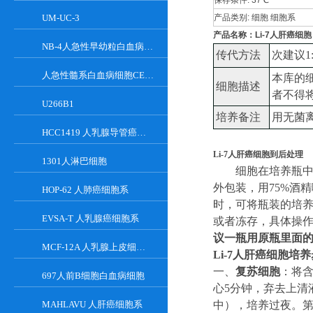
保存条件:
37℃
UM-UC-3
产品类别:
细胞 细胞系
产品名称：
Li-7人肝癌细胞
NB-4人急性早幼粒白血病细胞
传代方法
次建议
1
人急性髓系白血病细胞CESS
本库的
细胞描述
者不得
U266B1
培养备注
用无菌
HCC1419 人乳腺导管癌细胞系
Li-7人肝癌细胞到后处理
1301人淋巴细胞
细胞在培养瓶
外包装，用
75%酒
HOP-62 人肺癌细胞系
时，可将瓶装的培
EVSA-T 人乳腺癌细胞系
或者冻存，具体操
议一瓶用原瓶里面
MCF-12A 人乳腺上皮细胞系
Li-7人肝癌细胞培
一、
复苏细胞
：将
697人前B细胞白血病细胞
心5分钟，弃去上清
MAHLAVU 人肝癌细胞系
中
）
，培养过夜。