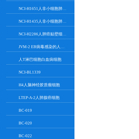
NCI-H1651人非小细胞肺癌贴壁细胞系
NCI-H1435人非小细胞肺癌贴壁细胞系
NCI-H2286人肺癌贴壁细胞系
JVM-2 EB病毒感染的人外周淋巴细胞
人T淋巴细胞白血病细胞
NCI-BL1339
H4人脑神经胶质瘤细胞
LTEP-A-2人肺腺癌细胞
BC-019
BC-020
BC-022