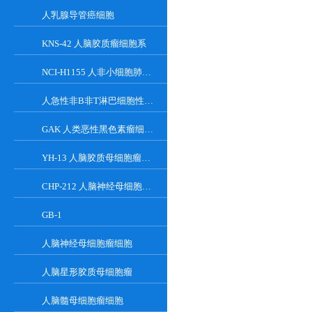
人乳腺导管癌细胞
KNS-42 人脑胶质瘤细胞系
NCI-H1155 人非小细胞肺癌细胞系
人急性非B非T淋巴细胞性白血病细胞
GAK 人类恶性黑色素瘤细胞系
YH-13 人脑胶质母细胞瘤细胞系
CHP-212 人脑神经母细胞瘤细胞系
GB-1
人脑神经母细胞瘤细胞
人脑星形胶质母细胞瘤
人脑髓母细胞瘤细胞