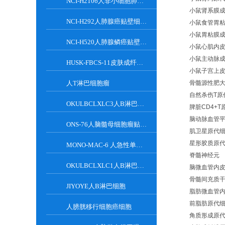
NCI-H2106人非小细胞肺癌贴壁细胞系
小鼠肾系膜
NCI-H292人肺腺癌贴壁细胞系
小鼠食管胃
小鼠胃粘膜
NCI-H520人肺腺鳞癌贴壁细胞系
小鼠心肌内
小鼠主动脉
HUSK-FBCS-11皮肤成纤维细胞
小鼠子宫上
人T淋巴细胞瘤
骨髓源性肥
自然杀伤T原
OKULBCLXLC3人B淋巴细胞
脾脏CD4+T
脑动脉血管
ONS-76人脑髓母细胞瘤贴壁细胞系
肌卫星原代
星形胶质原
MONO-MAC-6 人急性单核细胞白血病细胞系
脊髓神经元
OKULBCLXLC1人B淋巴细胞
脑微血管内
骨髓间充质
JIYOYE人B淋巴细胞
脂肪微血管
前脂肪原代
人膀胱移行细胞癌细胞
角质形成原