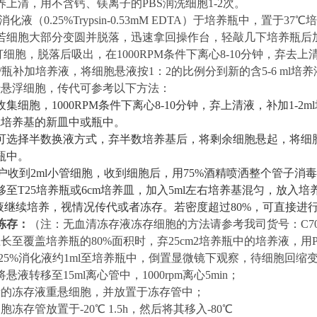
培养上清，用不含钙、镁离子的PBS润洗细胞1-2次。
l消化液（0.
2
5%Trypsin-0.53mM EDTA）于培养瓶中，置于37
若细胞大部分变圆并脱落，迅速拿回操作台，轻敲几下培养瓶后
打细胞，脱落后吸出，在1000RPM条件下离心8-10分钟，弃去上
l/瓶补加培养液，将细胞悬液按1：2的比例分到新的含
5-6
ml培
于
悬浮
细胞，传代可参考以下方法：
收集细胞，
1000RPM条件下离心8-10分钟，弃上清液，补加1-2
ml培养基的新皿中或瓶中。
可选择半数换液方式，弃半数培养基后，将剩余细胞悬起，将细
瓶中。
户收到
2ml小管细胞，收到细胞后，用75%酒精喷洒整个管子
移至T25培养瓶或
6
cm培养皿，加入
5
ml左右培养基混匀，放入培
液继续培养，视情况传代或者冻存。若密度超过
8
0%，可直接进
冻存：
（
注：无血清冻存液冻存细胞的方法请参考我司货号：
C7
生长至覆盖培养瓶的
80%面积时，弃25cm2培养瓶中的培养液，用
.25%消化液约1ml至培养瓶中，倒置显微镜下观察，待细胞回
悬液转移至15ml离心管中，1000rpm离心5min；
量的冻存液重悬细胞，并放置于冻存管中；
细胞冻存管放置于
-20℃ 1.5h，然后将其移入-80℃