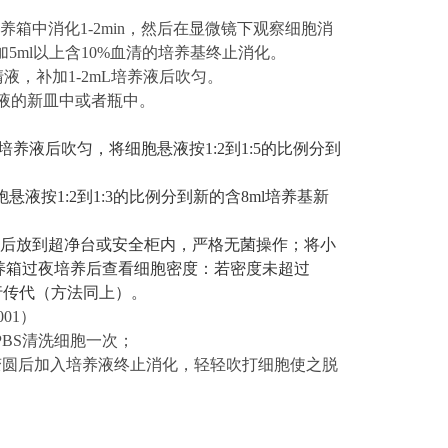
℃培养箱中消化
1-2min
，然后在显微镜下观察细胞消
加
5ml以上
含
10%血清的
培养基终止消化。
清液，补加1-2mL培养液后吹匀。
养液的新皿中或者瓶中。
ml培养液后吹匀，将细胞悬液按1:2到1:5的比例分到
胞悬液按
1:2到1:3的比例分到新的含8ml培养基新
消毒后放到超净台或安全柜内，严格无菌操作；将小
养箱过夜培养后查看细胞密度：若密度未超过
行传代（方法同上）。
001
）
PBS清洗细胞一次；
缩变圆后加入培养液终止消化，轻轻吹打细胞使之脱