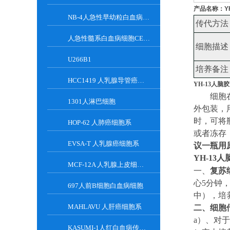
产品名称：
Y
NB-4人急性早幼粒白血病细胞
传代方法
人急性髓系白血病细胞CESS
细胞描述
U266B1
培养备注
HCC1419 人乳腺导管癌细胞系
YH-13人脑
细胞
1301人淋巴细胞
外包装，
时，可将
HOP-62 人肺癌细胞系
或者冻存
EVSA-T 人乳腺癌细胞系
议一瓶用
YH-13
MCF-12A 人乳腺上皮细胞系
一、
复苏
心5分钟
697人前B细胞白血病细胞
中
）
，培
MAHLAVU 人肝癌细胞系
二、
细胞
a）
、对于
KASUMI-1人红白血病传代细胞系