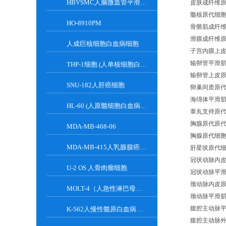
HBVSMC人脑微血管平滑肌细胞
皮肤成纤维
髓核原代细
HO-8910PM
骨骼肌成纤
滑膜成纤维
人成巨核细胞白血病细胞
子宫内膜上
输卵管平滑
THP-1细胞 (人单核细胞白血病)
输卵管上皮
SNU-182人肝癌细胞
卵巢间质原
海绵体平滑
HL-60 (人原髓细胞白血病细胞) (STR鉴定正确)
睾丸支持原
胸腺原代原
MDA-MB-468-06
胸腺原代细
MDA-MB-415人乳腺腺癌细胞
肝星状原代
冠状动脉内
U-2 OS 人骨肉瘤细胞
冠状动脉平
颈动脉内皮
MOLT-4（人急性淋巴母细胞白血病细胞）
颈动脉平滑
腹腔主动脉
K-562人慢性髓原白血病细胞
腹腔主动脉