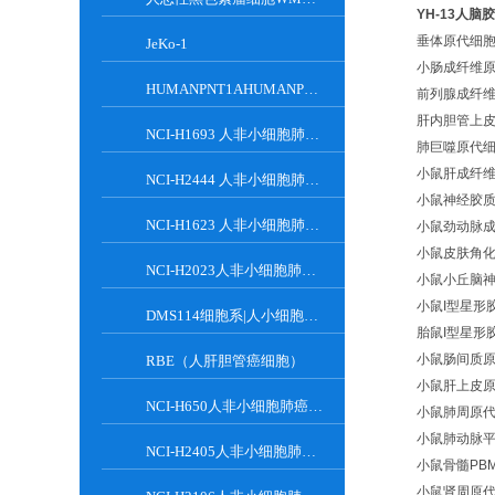
YH-13人脑
垂体原代细
JeKo-1
小肠成纤维
HUMANPNT1AHUMANPNT1A人前列腺癌细胞
前列腺成纤
肝内胆管上
NCI-H1693 人非小细胞肺癌细胞系
肺巨噬原代
小鼠肝成纤
NCI-H2444 人非小细胞肺癌细胞系
小鼠神经胶
NCI-H1623 人非小细胞肺癌细胞系
小鼠劲动脉
小鼠皮肤角
NCI-H2023人非小细胞肺癌贴壁细胞系
小鼠小丘脑
小鼠I型星形
DMS114细胞系|人小细胞肺癌细胞
胎鼠I型星形
小鼠肠间质
RBE（人肝胆管癌细胞）
小鼠肝上皮
NCI-H650人非小细胞肺癌贴壁细胞系
小鼠肺周原
小鼠肺动脉
NCI-H2405人非小细胞肺癌贴壁细胞系
小鼠骨髓PB
小鼠肾周原