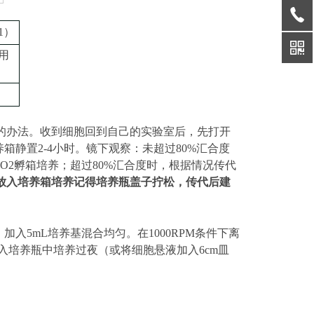
1
）
用
的办法。收到细胞回到自己的实验室后，先打开
养箱静置
2-4小时
。镜下观察：未超过
80%汇合度
CO2孵箱培养；超过80%汇合度时，根据情况传代
放入培养箱培养记得培养瓶盖子拧松，传代后建
加入5mL培养基混合均匀。在1000RPM条件下离
入培养瓶中培养过夜（或将细胞悬液加入
6cm皿