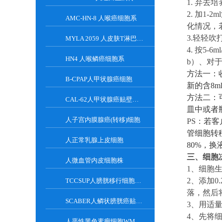
1. 弃去
2. 加
1-
2m
AMC-HN-8 人喉癌细胞系
化情况，
3.轻轻吹
MYLA 2059 人皮肤T淋巴细胞瘤细胞系
4. 按
5-6
m
HN4 人喉鳞癌细胞系
b
）、
对
方法一：
B-CPAP人甲状腺癌细胞
新的含8
方法二：
CAL-62人甲状腺癌贴壁细胞系
皿中或者
人子宫内膜腺癌(转移)细胞
PS：
若客
管细胞转
人正常乳腺上皮细胞
8
0%，换
三、
细胞
人微血管内皮细胞株
1
、
细胞
2
、
添加
0
TCCSUP人膀胱移行细胞癌贴壁细胞系
落，然后将
SCABER人鳞状膀胱癌贴壁细胞系
3
、
用适
4
、
先将
人恶性黑色素瘤细胞WM115