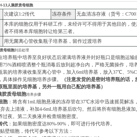
H-13人脑胶质母细胞
次建议
1:
2
传代
冻存条件
无血清冻存液（
货号：
C700
本库的细胞仅用于科研工作，未经许可不得用于其他目的，使
者不得将本库细胞转让给第三者。
用无菌离心管收集瓶子培养基，留作过渡培养
胶质母细胞
到后处理
在培养瓶中培养至良好状态后灌满培养液并封好瓶口是细胞运输
用
75%酒精喷洒整个瓶消毒后放到超净台内，严格无菌操作
，
培
瓶装的培养液
收集至离心管
中，加入
6ml培养基，放入
37
℃、5%
，具体操作见细胞培养步骤。
（
注意发货的是密封培养瓶的话，
原瓶里面的培养基，另外一瓶用自己配的培养基
）
人脑胶质母细胞
培养步骤
细胞
：将含有
1mL细胞悬液的冻存管在37℃水浴中迅速摇晃解冻，
，弃去上清液，补加
4-6
mL
培养基后吹匀。然后将所有细胞悬液加
养过夜。第二天换液并检查细胞密度。
传代
：如果细胞密度达
80%-90%，即可进行传代培养。
贴壁细胞，传代可参考以下方法：