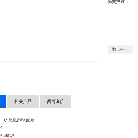
简要描述：
型号：
相关产品
留言询价
H-13人脑胶质母细胞瘤
7℃
胞 细胞系