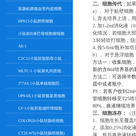
二、
细胞传代
：如
鼠肠粘膜微血管内皮细胞
a）
、对于贴壁细胞
1. 弃去培养上清，
HP615小鼠肺癌细胞
2. 加
1-
2ml消化液（0
化情况，若细胞大
小鼠前B淋巴母细胞瘤细胞
3.轻轻吹打细胞，脱
AE-1
4. 按
5-6
ml/瓶补加
b
）、
对于
悬浮
细胞
C2C12小鼠胚胎肌母小鼠胚胎肌母细胞
方法一：收集细胞
新的含8ml培养基
MLTC-1 小鼠睾丸间质细胞瘤细胞系
方法二：可选择半
J774A.1小鼠单核细胞巨噬细胞
皿中或者瓶中。
PS：
若客户收到
2
OP9-DL1小鼠骨髓基质细胞
管细胞转移至T25
8
0%，换液继续培
CF-1小鼠胚胎成纤维细胞
三、
细胞冻存：
（
1
、
细胞生长至覆盖
COLON26小鼠结肠癌细胞
2
、
添加
0.25%
CT26.WT(小鼠结肠癌细胞)
落，然后将悬液转移至1