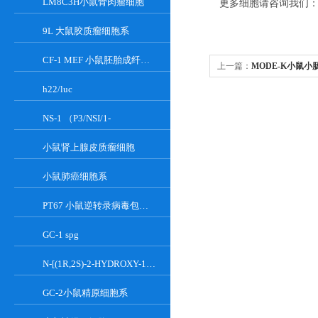
LM8C3H小鼠骨肉瘤细胞
更多细胞请咨询我们
9L 大鼠胶质瘤细胞系
CF-1 MEF 小鼠胚胎成纤维细胞系
上一篇：
MODE-K小鼠小
h22/luc
NS-1 （P3/NSI/1-
小鼠肾上腺皮质瘤细胞
小鼠肺癌细胞系
PT67 小鼠逆转录病毒包装细胞系
GC-1 spg
N-[(1R,2S)-2-HYDROXY-1-HYDROXYMETHYL-2-(2-TRIDECYL-1-CYCLOPROPENYL)ETHYL]OCT;GT-11
GC-2小鼠精原细胞系