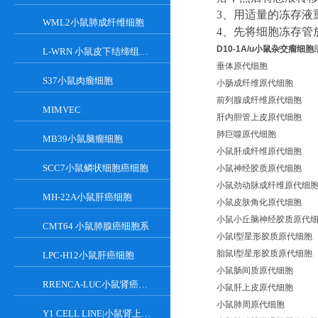
3
、
用适量的冻存液
WML2小鼠肺成纤维细胞
4
、
先将细胞冻存管
D10-1A/u小鼠杂交瘤细胞
L-WRN 小鼠皮下结缔组织细胞系
垂体原代细胞
S37小鼠肉瘤细胞
小肠成纤维原代细胞
前列腺成纤维原代细胞
MIMVEC
肝内胆管上皮原代细胞
肺巨噬原代细胞
MB39小鼠脑瘤细胞
小鼠肝成纤维原代细胞
SCC7小鼠鳞状细胞癌细胞
小鼠神经胶质原代细胞
小鼠劲动脉成纤维原代细
MH-22A小鼠肝癌细胞
小鼠皮肤角化原代细胞
小鼠小丘脑神经胶质原代
CMT64 小鼠肺腺癌细胞系
小鼠I型星形胶质原代细胞
胎鼠I型星形胶质原代细胞
LPC-H12小鼠肝癌细胞
小鼠肠间质原代细胞
RRENCA-LUC小鼠肾癌细胞LUC转染株
小鼠肝上皮原代细胞
小鼠肺周原代细胞
Y1 CELL LINE|小鼠肾上腺皮质瘤细胞