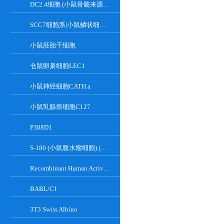
DC2.4细胞 (小鼠骨髓来源树突状细胞)
SCC7细胞系|小鼠鳞状细胞癌细胞
小鼠胚胎干细胞
仓鼠卵巢细胞LEC1
小鼠神经细胞CATH.a
小鼠乳腺癌细胞C127
P388D1
S-180 (小鼠腹水瘤细胞) (种属鉴定正确)
Recombinant Human Active Focal Adhesion Kinase
BABL/C1
3T3 Swiss Albino