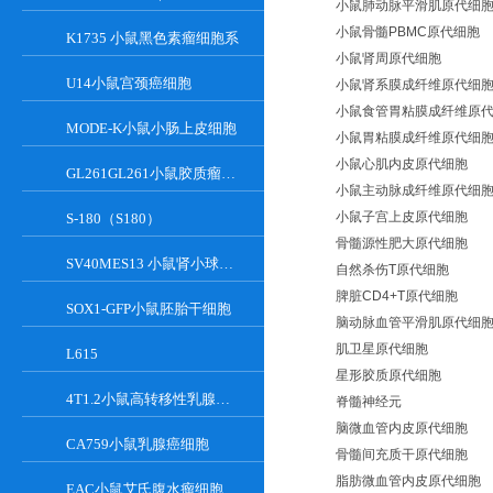
小鼠肺动脉平滑肌原代细
小鼠骨髓PBMC原代细胞
K1735 小鼠黑色素瘤细胞系
小鼠肾周原代细胞
U14小鼠宫颈癌细胞
小鼠肾系膜成纤维原代细
小鼠食管胃粘膜成纤维原
MODE-K小鼠小肠上皮细胞
小鼠胃粘膜成纤维原代细
小鼠心肌内皮原代细胞
GL261GL261小鼠胶质瘤细胞
小鼠主动脉成纤维原代细
小鼠子宫上皮原代细胞
S-180（S180）
骨髓源性肥大原代细胞
SV40MES13 小鼠肾小球系膜细胞
自然杀伤T原代细胞
脾脏CD4+T原代细胞
SOX1-GFP小鼠胚胎干细胞
脑动脉血管平滑肌原代细
肌卫星原代细胞
L615
星形胶质原代细胞
4T1.2小鼠高转移性乳腺癌细胞
脊髓神经元
脑微血管内皮原代细胞
CA759小鼠乳腺癌细胞
骨髓间充质干原代细胞
脂肪微血管内皮原代细胞
EAC小鼠艾氏腹水瘤细胞