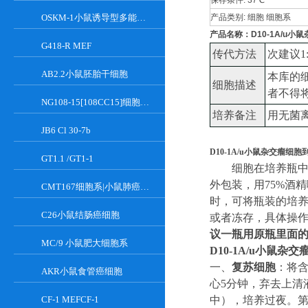
保存条件:
37℃
OSKM-1小鼠诱导型多能干细胞
产品类别:
细胞 细胞系
产品名称：
D10-1A/u小
G418-R MEF
传代方法
次建议
1
AB2.2小鼠胚胎干细胞
本库的
细胞描述
者不得
NG108-15[108CC15]细胞系|小鼠神经母瘤与大鼠胶质瘤之融合细胞
培养备注
用无菌
JB6 Cl 30-7b
D10-1A/u小鼠杂交瘤细
GT1.1 /GT1-1
细胞在培养瓶
外包装，用
75%酒
CMT167细胞系|小鼠肺癌细胞
时，可将瓶装的培
C26小鼠结肠癌细胞
或者冻存，具体操
议一瓶用原瓶里面
MC/9 小鼠肥大细胞系
D10-1A/u小鼠杂
一、
复苏细胞
：将
AKR小鼠食管癌细胞
心5分钟，弃去上清
CF-1 MEFCF-1
中
）
，培养过夜。