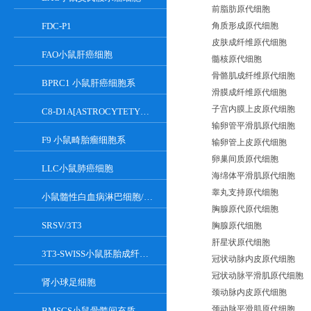
前脂肪原代细胞
FDC-P1
角质形成原代细胞
皮肤成纤维原代细胞
FAO小鼠肝癌细胞
髓核原代细胞
骨骼肌成纤维原代细胞
BPRC1 小鼠肝癌细胞系
滑膜成纤维原代细胞
子宫内膜上皮原代细胞
C8-D1A[ASTROCYTETYPEICLONE]小鼠小脑细胞
输卵管平滑肌原代细胞
F9 小鼠畸胎瘤细胞系
输卵管上皮原代细胞
卵巢间质原代细胞
LLC小鼠肺癌细胞
海绵体平滑肌原代细胞
睾丸支持原代细胞
小鼠髓性白血病淋巴细胞/小鼠白血病G-CSF依赖性细胞
胸腺原代原代细胞
SRSV/3T3
胸腺原代细胞
肝星状原代细胞
3T3-SWISS小鼠胚胎成纤维细胞
冠状动脉内皮原代细胞
冠状动脉平滑肌原代细胞
肾小球足细胞
颈动脉内皮原代细胞
颈动脉平滑肌原代细胞
BMSCS小鼠骨髓间充质干细胞