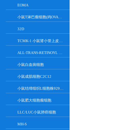
EOMA
小鼠T淋巴瘤细胞(鸡OVA基因修饰)
32D
TCMK-1 小鼠肾小管上皮细胞系
ALL-TRANS-RETINOYL B-GLUCURONIDE
小鼠白血病细胞
小鼠成肌细胞C2C12
小鼠结缔组织L细胞株929克隆
小鼠肥大细胞瘤细胞
LLC/LUC小鼠肺癌细胞
MH-S