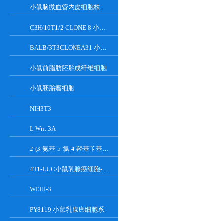
小鼠脑微血管内皮细胞株
C3H/10T1/2 CLONE 8 小鼠胚胎成纤维细胞系
BALB/3T3CLONEA31 小鼠胚胎成纤维细胞
小鼠前脂肪胚胎成纤维细胞
小鼠胚胎瘤细胞
NIH3T3
L Wnt 3A
2-(3-氨基-5-氯-4-羟基苄基)-1H-异吲哚-1,3(2H)-二酮
4T1-LUC小鼠乳腺癌细胞-荧光素酶标记
WEHI-3
PY8119 小鼠乳腺癌细胞系