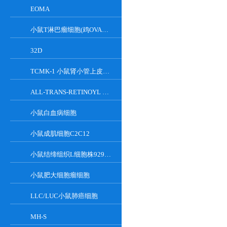
EOMA
小鼠T淋巴瘤细胞(鸡OVA基因修饰)
32D
TCMK-1 小鼠肾小管上皮细胞系
ALL-TRANS-RETINOYL B-GLUCURONIDE
小鼠白血病细胞
小鼠成肌细胞C2C12
小鼠结缔组织L细胞株929克隆
小鼠肥大细胞瘤细胞
LLC/LUC小鼠肺癌细胞
MH-S