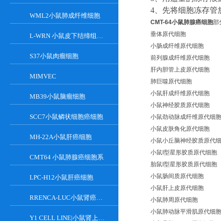
4
、
先将细胞冻存管
WML2小鼠肺成纤维细胞
CMT-64小鼠肺腺癌细胞
部
垂体原代细胞
L-WRN 小鼠皮下结缔组织细胞系
小肠成纤维原代细胞
S37小鼠肉瘤细胞
前列腺成纤维原代细胞
肝内胆管上皮原代细胞
MIMVEC
肺巨噬原代细胞
小鼠肝成纤维原代细胞
MB39小鼠脑瘤细胞
小鼠神经胶质原代细胞
SCC7小鼠鳞状细胞癌细胞
小鼠劲动脉成纤维原代细
小鼠皮肤角化原代细胞
MH-22A小鼠肝癌细胞
小鼠小丘脑神经胶质原代
小鼠I型星形胶质原代细胞
CMT64 小鼠肺腺癌细胞系
胎鼠I型星形胶质原代细胞
小鼠肠间质原代细胞
LPC-H12小鼠肝癌细胞
小鼠肝上皮原代细胞
RRENCA-LUC小鼠肾癌细胞LUC转染株
小鼠肺周原代细胞
小鼠肺动脉平滑肌原代细
Y1 CELL LINE|小鼠肾上腺皮质瘤细胞