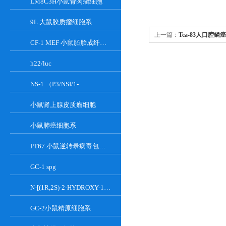
LM8C3H小鼠骨肉瘤细胞
9L 大鼠胶质瘤细胞系
上一篇：
Tca-83人口腔鳞
CF-1 MEF 小鼠胚胎成纤维细胞系
h22/luc
NS-1 （P3/NSI/1-
小鼠肾上腺皮质瘤细胞
小鼠肺癌细胞系
PT67 小鼠逆转录病毒包装细胞系
GC-1 spg
N-[(1R,2S)-2-HYDROXY-1-HYDROXYMETHYL-2-(2-TRIDECYL-1-CYCLOPROPENYL)ETHYL]OCT;GT-11
GC-2小鼠精原细胞系