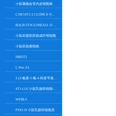
小鼠脑微血管内皮细胞株
C3H/10T1/2 CLONE 8 小鼠胚胎成纤维细胞系
BALB/3T3CLONEA31 小鼠胚胎成纤维细胞
小鼠前脂肪胚胎成纤维细胞
小鼠胚胎瘤细胞
NIH3T3
L Wnt 3A
2-(3-氨基-5-氯-4-羟基苄基)-1H-异吲哚-1,3(2H)-二酮
4T1-LUC小鼠乳腺癌细胞-荧光素酶标记
WEHI-3
PY8119 小鼠乳腺癌细胞系