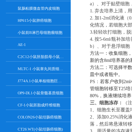
a）
、对于贴壁细胞
鼠肠粘膜微血管内皮细胞
1. 弃去培养上清，
2. 加
1-
2ml消化液（0
HP615小鼠肺癌细胞
化情况，若细胞大
3.轻轻吹打细胞，脱
小鼠前B淋巴母细胞瘤细胞
4. 按
5-6
ml/瓶补加
AE-1
b
）、
对于
悬浮
细胞
方法一：收集细胞
C2C12小鼠胚胎肌母小鼠胚胎肌母细胞
新的含8ml培养基
方法二：可选择半
MLTC-1 小鼠睾丸间质细胞瘤细胞系
皿中或者瓶中。
J774A.1小鼠单核细胞巨噬细胞
PS：
若客户收到
2
管细胞转移至T25
OP9-DL1小鼠骨髓基质细胞
8
0%，换液继续培
三、
细胞冻存：
（
CF-1小鼠胚胎成纤维细胞
1
、
细胞生长至覆盖
2
、
添加
0.25%
COLON26小鼠结肠癌细胞
落，然后将悬液转移至1
CT26.WT(小鼠结肠癌细胞)
3
、
用适量的冻存液