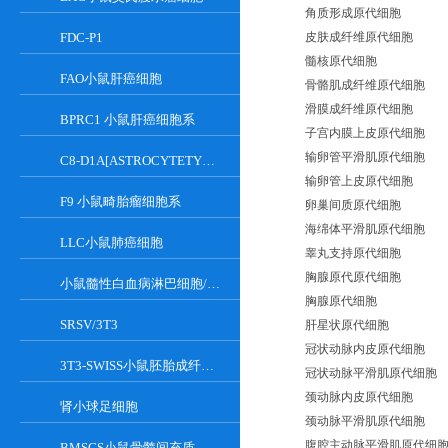
角质形成原代细胞
FDC-P1
皮肤成纤维原代细胞
髓核原代细胞
FAO小鼠肝癌细胞
骨骼肌成纤维原代细胞
滑膜成纤维原代细胞
BPRC1 小鼠肝癌细胞系
子宫内膜上皮原代细胞
输卵管平滑肌原代细胞
C8-D1A[ASTROCYTETYPEICLONE]小鼠小脑细胞
输卵管上皮原代细胞
F9 小鼠畸胎瘤细胞系
卵巢间质原代细胞
海绵体平滑肌原代细胞
LLC小鼠肺癌细胞
睾丸支持原代细胞
胸腺原代原代细胞
小鼠髓性白血病淋巴细胞/小鼠白血病G-CSF依赖性细胞
胸腺原代细胞
SRSV/3T3
肝星状原代细胞
冠状动脉内皮原代细胞
3T3-SWISS小鼠胚胎成纤维细胞
冠状动脉平滑肌原代细胞
颈动脉内皮原代细胞
肾小球足细胞
颈动脉平滑肌原代细胞
腹腔主动脉平滑肌原代细
BMSCS小鼠骨髓间充质干细胞