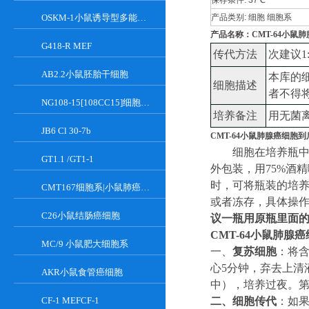
保存条件:
37℃
OSKM-1小鼠诱导型多能干细胞
产品类别:
细胞 细胞系
产品名称：CMT-64小鼠
G418-R MEF
传代方法
次建议
1
AB2.2小鼠胚胎干细胞
本库的
细胞描述
者不得
NG108-15[108CC15]细胞系|小鼠神经母瘤与大鼠胶质瘤之融合细胞
培养备注
用无菌
JB6 Cl 30-7b
CMT-64小鼠肺腺癌细胞
细胞在培养瓶
GT1.1 /GT1-1
外包装，用
75%酒
时，可将瓶装的培
CMT167细胞系|小鼠肺癌细胞
或者冻存，具体操
C26小鼠结肠癌细胞
议一瓶用原瓶里面
CMT-64小鼠肺腺
MC/9 小鼠肥大细胞系
一、
复苏细胞
：将
心5分钟，弃去上清
AKR小鼠食管癌细胞
中
）
，培养过夜。
CF-1 MEFCF-1
二、
细胞传代
：如