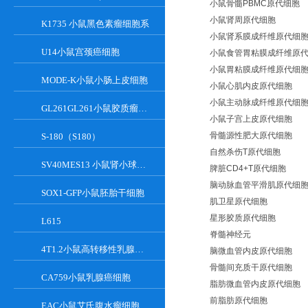
小鼠骨髓PBMC原代细胞
小鼠肾周原代细胞
K1735 小鼠黑色素瘤细胞系
小鼠肾系膜成纤维原代细
U14小鼠宫颈癌细胞
小鼠食管胃粘膜成纤维原
小鼠胃粘膜成纤维原代细
MODE-K小鼠小肠上皮细胞
小鼠心肌内皮原代细胞
小鼠主动脉成纤维原代细
GL261GL261小鼠胶质瘤细胞
小鼠子宫上皮原代细胞
骨髓源性肥大原代细胞
S-180（S180）
自然杀伤T原代细胞
SV40MES13 小鼠肾小球系膜细胞
脾脏CD4+T原代细胞
脑动脉血管平滑肌原代细
SOX1-GFP小鼠胚胎干细胞
肌卫星原代细胞
星形胶质原代细胞
L615
脊髓神经元
4T1.2小鼠高转移性乳腺癌细胞
脑微血管内皮原代细胞
骨髓间充质干原代细胞
CA759小鼠乳腺癌细胞
脂肪微血管内皮原代细胞
前脂肪原代细胞
EAC小鼠艾氏腹水瘤细胞