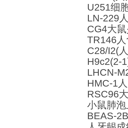
U251细
LN-22
CG4大
TR146
C28/I
H9c2(2
LHCN
HMC-1
RSC9
小鼠肺泡
BEAS-
人牙龈成纤