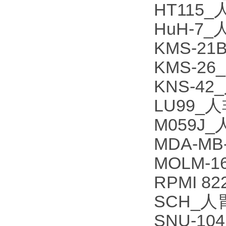
HT115
HuH-7
KMS-2
KMS-2
KNS-
LU99
M059
MDA-M
MOLM-
RPMI 
SCH_
SNU-1