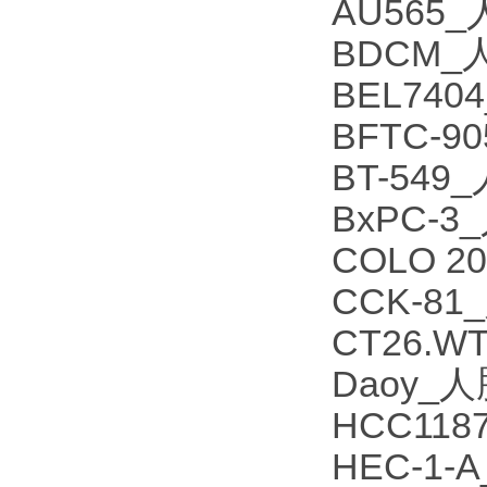
AU565
BDCM
BEL74
BFTC-
BT-54
BxPC-
COLO 
CCK-8
CT26.
Daoy
HCC11
HEC-1