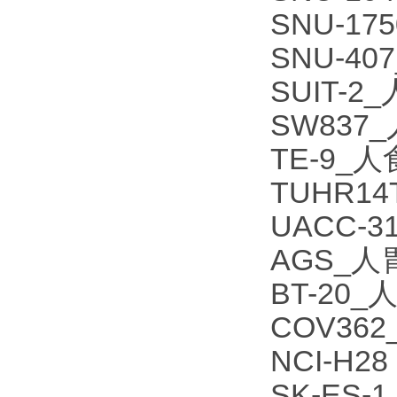
SNU-1
SNU-4
SUIT-
SW837
TE-9
TUHR1
UACC-
AGS_
BT-20
COV36
NCI-H
SK-ES