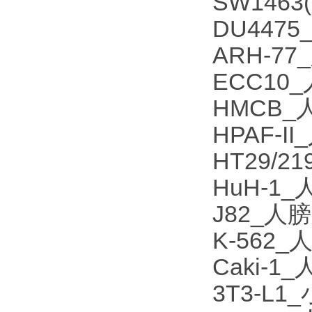
SW146
DU447
ARH-7
ECC10
HMCB
HPAF-
HT29/
HuH-1
J82_人
K-562
Caki-
3T3-L