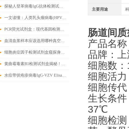
探秘人登革病毒IgG抗体检测试剂盒：科学守护健康防线
主要用途
一文读懂：人类乳头瘤病毒(HPV)核酸检测试剂盒的检测原理
PCR荧光试剂盒：现代基因检测的得力助手
肠道间质
产品名称
血清血浆样本应该选用哪种真空采血管收集？
品牌：上
细胞炎症因子检测试剂盒窥探身体内部的战争
细胞数：1x1
黄曲霉毒素B1检测试剂盒揭秘！精准锁定隐患
细胞活力：95
水痘带状疱疹病毒IgG-VZV Elisa检测试剂盒检测原理与市场发展分析
细胞传代：
生长条件
37℃
细胞检测