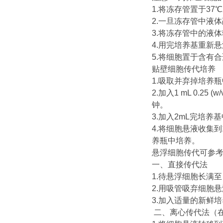
1.将冻存管置于3
2.一旦冻存管中液
3.将冻存管中的液体
4.用完培养基重新
5.将细胞置于含有合
贴壁细胞传代培养
1.吸取并弃掉培养
2.加入1 mL 0.2
钟。
3.加入2mL完培
4.将细胞悬液收集到
养瓶中培养。
悬浮细胞传代可参
一、直接传代法
1.待悬浮细胞长满至
2.用吸管吸弃细胞悬液 1
3.加入适量的新鲜
二、离心传代法（