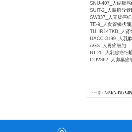
SNU-407_人结肠
SUIT-2_人胰腺导
SW837_人直肠癌
TE-9_人食管鳞状
TUHR14TKB_人
UACC-3199_人
AGS_人胃癌细胞
BT-20_人乳腺癌细
COV362_人卵巢癌
上一篇：
A431(A-431)