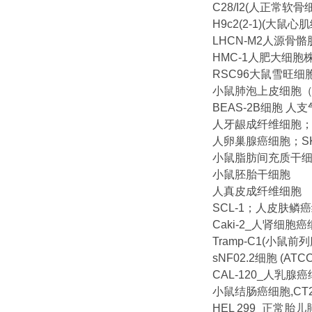
C28/I2(人正常软骨
H9c2(2-1)(大鼠心
LHCN-M2人源骨
HMC-1人肥大细胞
RSC96大鼠雪旺
小鼠肺泡上皮细胞（M
BEAS-2B细胞 人
人牙龈成纤维细胞； 
人卵巢腺癌细胞；SK
小鼠脂肪间充质干
小鼠胚胎干细胞
人真皮成纤维细胞
SCL-1；人皮肤鳞
Caki-2_人肾细胞
Tramp-C1(小鼠
sNF02.2细胞 (A
CAL-120_人乳腺
小鼠结肠癌细胞,CT2
HEL 299_正常胎