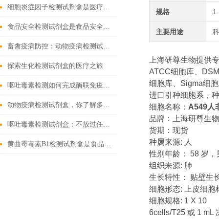
细胞炎症因子检测试剂盒是医疗的微观探索者
规格
1
食品安全检测试剂盒是食品安全领域的重要工具
主要用途
畜禽疫病防控：动物疫病检测试剂盒的核心作用
上海研尊生物提供
探索生化检测试剂盒的医疗之旅
ATCC细胞库、DS
细胞库、Sigma细
呕吐毒素检测如何完成酶联免疫试验
进口引种细胞系，种
动物疫病检测试剂盒，你了解多少？
细胞名称：
A549
品牌：上海研尊生
呕吐毒素检测试剂盒：不放过任何微量毒素隐患
货期：现货
种属来源: 人
黄曲霉毒素B1检测试剂盒是食品安全的新工具
性别年龄： 58 岁
组织来源: 肺
生长特性： 贴壁生
细胞形态: 上皮细胞
细胞规格: 1 X 10
6cells/T25 或 1 m