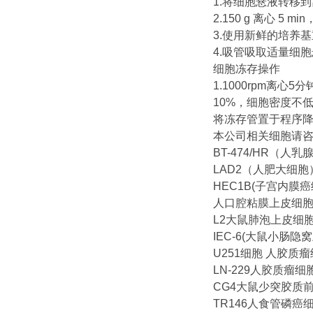
1.将细胞悬液转移
2.150 g 离心 5 
3.使用新鲜的培养
4.吸管吸取适量细
细胞冻存操作
1.1000rpm离
10%，细胞密度不低
将冻存管置于程序降
本公司相关细胞请
BT-474/HR（
LAD2（人肥大细胞
HEC1B(子宫内膜癌
人口腔粘膜上皮细
L2大鼠肺泡上皮细
IEC-6(大鼠小肠隐
U251细胞 人胶质
LN-229人胶质瘤细
CG4大鼠少突胶质
TR146人食管磷癌