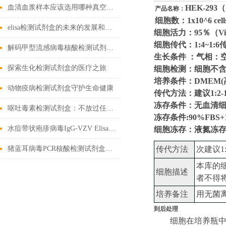
血清血浆样本应该选用哪种真空采血管收集？
HEK-29
产品名称：
细胞数：1x10^6 cell
elisa检测试剂盒的未来的发展和优点分享
细胞活力：95％（Viabili
细胞传代：1:4~1:
解码甲型流感病毒核酸检测试剂盒奥秘，精准锁定病毒
生长条件 ：气相：空
探索生化检测试剂盒的医疗之旅
细胞检测：细胞不含有
培养条件：DMEM(高糖
动物疫病检测试剂盒守护生命健康
传代方法：建议1:2-
冻存条件：无血清
呕吐毒素检测试剂盒：不放过任何微量毒素隐患
冻存条件:90%FBS+
水痘带状疱疹病毒IgG-VZV Elisa检测试剂盒应用全解析
细胞冻存：液氮冻
猪蓝耳病毒PCR核酸检测试剂盒基础科普
传代方法
次建议
1
本库的
细胞描述
者不得
培养备注
用无菌
到后处理
细胞在培养瓶