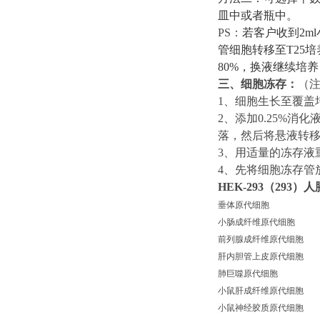
皿中或者瓶中。
PS：
若客户收到
2
管细胞转移至T25
8
0%，换液继续培
三、
细胞冻存：
（
1
、
细胞生长至覆盖
2
、
添加
0.25%
落，然后将悬液转移至1
3
、
用适量的冻存液
4
、
先将细胞冻存管
HEK-293（293）
垂体原代细胞
小肠成纤维原代细胞
前列腺成纤维原代细胞
肝内胆管上皮原代细胞
肺巨噬原代细胞
小鼠肝成纤维原代细胞
小鼠神经胶质原代细胞