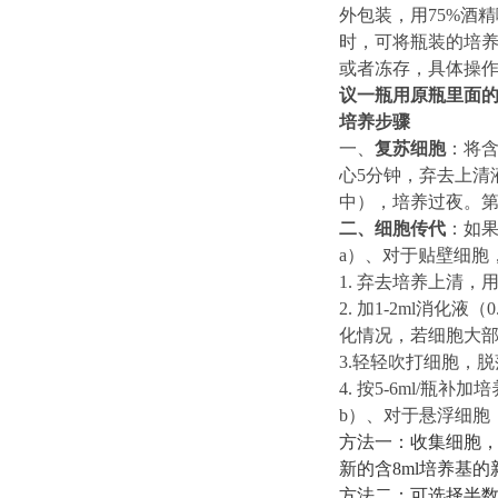
外包装，用
75%酒
时，可将瓶装的培
或者冻存，具体操
议一瓶用原瓶里面
培养步骤
一、
复苏细胞
：将
心5分钟，弃去上清
中
）
，培养过夜。
二、
细胞传代
：如
a）
、对于贴壁细胞
1. 弃去培养上清，
2. 加
1-
2ml消化液（0
化情况，若细胞大
3.轻轻吹打细胞，脱
4. 按
5-6
ml/瓶补加
b
）、
对于
悬浮
细胞
方法一：收集细胞
新的含8ml培养基
方法二：可选择半