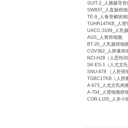
SUIT-2_人胰腺导
SW837_人直肠癌
TE-9_人食管鳞状
TUHR14TKB_人
UACC-3199_人
AGS_人胃癌细胞
BT-20_人乳腺癌细
COV362_人卵巢癌
NCI-H28（人恶
SK-ES-1（人尤
SNU-878 （人肝
TGBC1TKB（人
A-673_人尤文氏肉
A-704_人肾细胞癌
COR-L105_人非