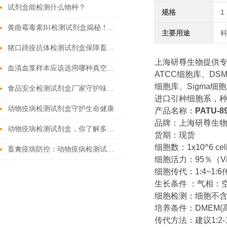
试剂盒能检测什么物种？
规格
1
黄曲霉毒素B1检测试剂盒揭秘！精准锁定隐患
主要用途
猪口蹄疫抗体检测试剂盒保障畜牧业健康发展的重要工具
上海研尊生物提供
血清血浆样本应该选用哪种真空采血管收集？
ATCC细胞库、DS
细胞库、Sigma细
食品安全检测试剂盒厂家守护味蕾的守护者
进口引种细胞系，种
动物疫病检测试剂盒守护生命健康
产品名称：
PATU
品牌：上海研尊生
动物疫病检测试剂盒，你了解多少？
货期：现货
细胞数：1x10^6 cel
畜禽疫病防控：动物疫病检测试剂盒的核心作用
细胞活力：95％（Viabili
细胞传代：1:4~1:
生长条件 ：气相：空
细胞检测：细胞不含有
培养条件：DMEM(高糖
传代方法：建议1:2-