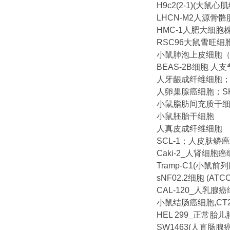
H9c2(2-1)(大鼠心
LHCN-M2人源骨
HMC-1人肥大细胞
RSC96大鼠雪旺
小鼠肺泡上皮细胞（M
BEAS-2B细胞 人
人牙龈成纤维细胞； 
人卵巢腺癌细胞；SK
小鼠脂肪间充质干
小鼠胚胎干细胞
人真皮成纤维细胞
SCL-1；人皮肤鳞
Caki-2_人肾细胞
Tramp-C1(小鼠
sNF02.2细胞 (A
CAL-120_人乳腺
小鼠结肠癌细胞,CT2
HEL 299_正常胎
SW1463(人直肠腺