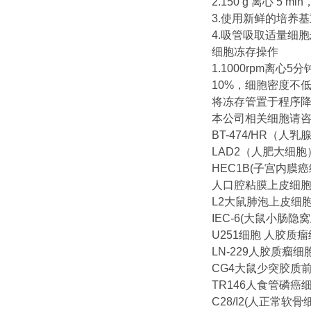
2.150 g 离心 5 
3.使用新鲜的培养
4.吸管吸取适量细
细胞冻存操作
1.1000rpm离
10%，细胞密度不低
将冻存管置于程序降
本公司相关细胞请
BT-474/HR（
LAD2（人肥大细胞
HEC1B(子宫内膜癌
人口腔粘膜上皮细
L2大鼠肺泡上皮细
IEC-6(大鼠小肠隐
U251细胞 人胶质
LN-229人胶质瘤细
CG4大鼠少突胶质
TR146人食管磷癌
C28/I2(人正常软骨