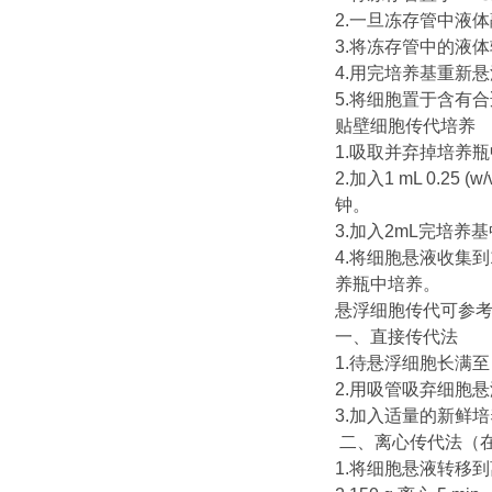
2.一旦冻存管中液
3.将冻存管中的液体
4.用完培养基重新
5.将细胞置于含有合
贴壁细胞传代培养
1.吸取并弃掉培养
2.加入1 mL 0.2
钟。
3.加入2mL完培
4.将细胞悬液收集到
养瓶中培养。
悬浮细胞传代可参
一、直接传代法
1.待悬浮细胞长满至
2.用吸管吸弃细胞悬液 1
3.加入适量的新鲜
二、离心传代法（
1.将细胞悬液转移