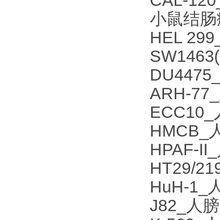
CAL-1
小鼠结肠癌
HEL 2
SW146
DU447
ARH-7
ECC10
HMCB
HPAF-
HT29/
HuH-1
J82_人