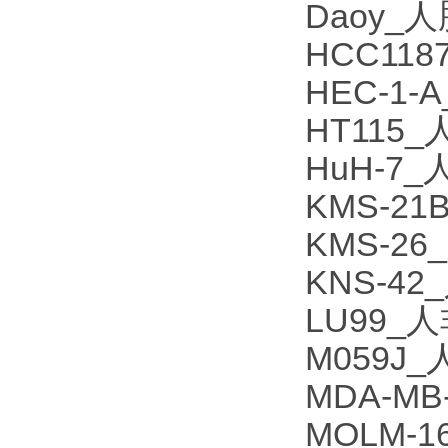
Daoy
HCC11
HEC-1
HT115
HuH-7
KMS-2
KMS-2
KNS-
LU99
M059
MDA-M
MOLM-