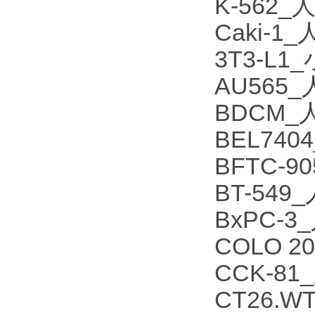
K-562
Caki-
3T3-L
AU565
BDCM
BEL74
BFTC-
BT-54
BxPC-
COLO 
CCK-8
CT26.