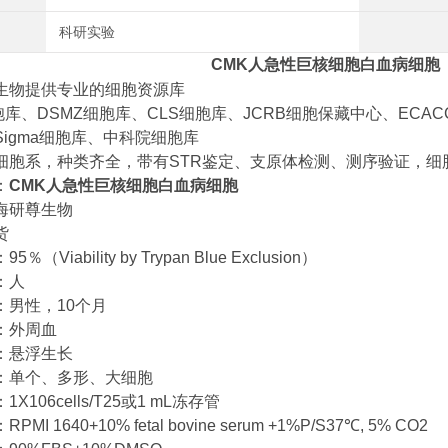
科研实验
CMK人急性巨核细胞白血病细胞
生物提供专业的细胞资源库
胞库、DSMZ细胞库、CLS细胞库、JCRB细胞保藏中心、ECAC
Sigma细胞库、中科院细胞库
细胞系，种类齐全，带有STR鉴定、支原体检测、测序验证，细
：
CMK人急性巨核细胞白血病细胞
海研尊生物
货
％（Viability by Trypan Blue Exclusion）
：人
：男性，10个月
：外周血
：悬浮生长
：单个、多形、大细胞
X106cells/T25或1 mL冻存管
MI 1640+10% fetal bovine serum +1%P/S37℃, 5% CO2