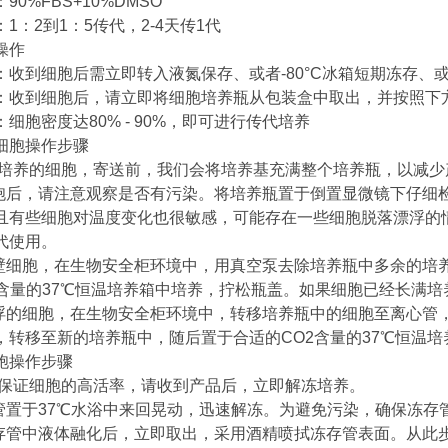
90%FBS+10%DMSO
1：2到1：5传代，2-4天传1代
操作
：收到细胞后需立即转入液氮保存、或者-80°C冰箱短期冻存、
：收到细胞后，请立即将细胞培养瓶从包装盒中取出，并按照下
细胞密度达80% - 90%，即可进行传代培养
细胞操作步骤
培养的细胞，寄送前，我们会将培养基充满整个培养瓶，以减少
细胞后，请注意观察是否有污染。将培养瓶置于倒置显微镜下仔细
且有些细胞对温度变化也很敏感，可能存在一些细胞脱落漂浮的
代使用。
贴壁细胞，在生物安全柜环境中，用真空泵去除培养瓶中多余的培养
2含量的37℃恒温培养箱中培养，拧松瓶盖。如果细胞已经长满
浮的细胞，在生物安全柜环境中，转移培养瓶中的细胞至离心管，150
，转移至新的培养瓶中，随后置于合适的CO2含量的37℃恒温培
胞操作步骤
为保证细胞的高活率，请收到产品后，立即解冻培养。
存管置于37℃水浴中来回晃动，迅速解冻。为避免污染，确保冻存
冻存管中液体融化后，立即取出，采用酒精喷拭冻存管表面。从此