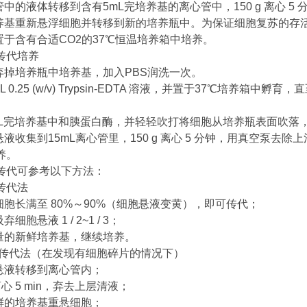
管中的液体转移到含有5mL完培养基的离心管中，150 g 离心 
培养基重新悬浮细胞并转移到新的培养瓶中。为保证细胞复苏的存
置于含有合适CO2的37℃恒温培养箱中培养。
传代培养
并弃掉培养瓶中培养基，加入PBS润洗一次。
mL 0.25 (w/v) Trypsin-EDTA 溶液，并置于37℃培养
2mL完培养基中和胰蛋白酶，并轻轻吹打将细胞从培养瓶表面吹落
悬液收集到15mL离心管里，150 g 离心 5 分钟，用真空泵
养。
传代可参考以下方法：
传代法
细胞长满至 80%～90%（细胞悬液变黄），即可传代；
弃细胞悬液 1 / 2~1 / 3；
适量的新鲜培养基，继续培养。
传代法（在发现有细胞碎片的情况下）
胞悬液转移到离心管内；
g 离心 5 min，弃去上层清液；
新鲜的培养基重悬细胞；