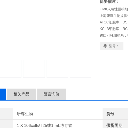
简要描述：
CMK人急性巨核
上海研尊生物提供
ATCC细胞库、D
KCLB细胞库、R
进口引种细胞系，
靠、背景资料清晰
型号：
相关产品
留言询价
研尊生物
货号
1 X 106cells/T25或1 mL冻存管
供货周期