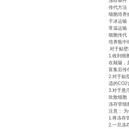
冻存条件：
传代方法：
细胞培养
干冰运输
常温运输
细胞传代：
培养瓶中
对于贴壁
1.收到
在颠簸，
富集后传
2.对于
适的CO
3.对于悬
吹散细胞
冻存管细
注意： 
1.将冻
2.一旦