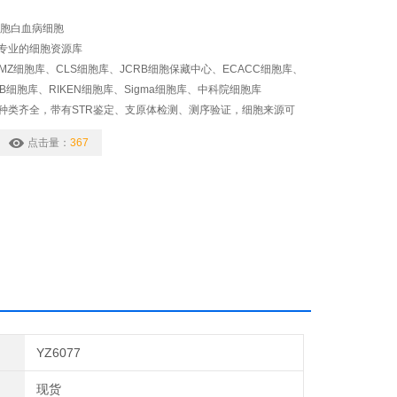
细胞白血病细胞
专业的细胞资源库
SMZ细胞库、CLS细胞库、JCRB细胞保藏中心、ECACC细胞库、
CB细胞库、RIKEN细胞库、Sigma细胞库、中科院细胞库
种类齐全，带有STR鉴定、支原体检测、测序验证，细胞来源可
，代数年轻，活力好
点击量：
367
YZ6077
现货