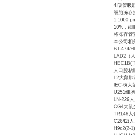
4.吸管
细胞冻存
1.100
10%，细
将冻存管
本公司相
BT-47
LAD2（
HEC1B
人口腔粘
L2大鼠
IEC-6
U251细
LN-22
CG4大
TR146
C28/I2
H9c2(2