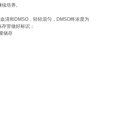
继续培养。
加入血清和DMSO，轻轻混匀，DMSO终浓度为
意冻存管做好标识；
灌储存