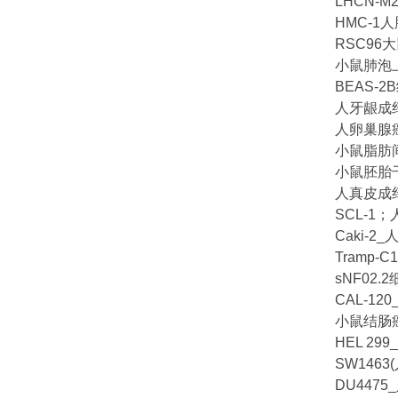
LHCN-
HMC-1
RSC9
小鼠肺泡上
BEAS-
人牙龈成纤
人卵巢腺癌
小鼠脂肪
小鼠胚胎
人真皮成
SCL-1
Caki-
Tramp
sNF02.
CAL-1
小鼠结肠癌
HEL 2
SW146
DU447