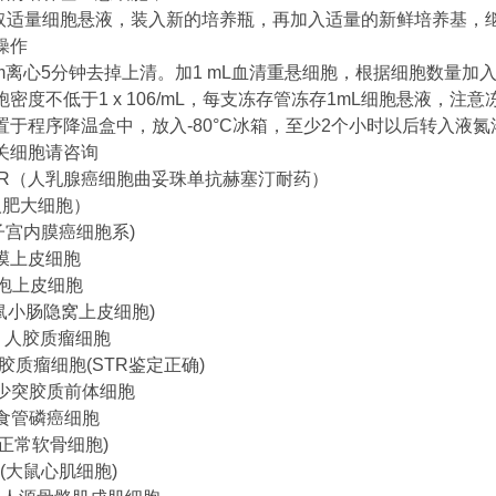
吸取适量细胞悬液，装入新的培养瓶，再加入适量的新鲜培养基，
操作
0rpm离心5分钟去掉上清。加1 mL血清重悬细胞，根据细胞数量
胞密度不低于1 x 106/mL，每支冻存管冻存1mL细胞悬液，注
置于程序降温盒中，放入-80°C冰箱，至少2个小时以后转入液氮
关细胞请咨询
4/HR（人乳腺癌细胞曲妥珠单抗赫塞汀耐药）
人肥大细胞）
(子宫内膜癌细胞系)
膜上皮细胞
肺泡上皮细胞
(大鼠小肠隐窝上皮细胞)
胞 人胶质瘤细胞
9人胶质瘤细胞(STR鉴定正确)
鼠少突胶质前体细胞
人食管磷癌细胞
(人正常软骨细胞)
-1)(大鼠心肌细胞)