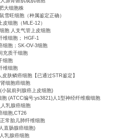
M2人源骨骼肌成肌细胞
人肥大细胞株
6大鼠雪旺细胞（种属鉴定正确）
皮细胞（MLE-12）
2B细胞 人支气管上皮细胞
维细胞； HGF-1
细胞；SK-OV-3细胞
间充质干细胞
干细胞
纤维细胞
；人皮肤鳞癌细胞【已通过STR鉴定】
2_人肾细胞癌细胞
-C1(小鼠前列腺癌上皮细胞)
2细胞 (ATCC编号:ys3821)人1型神经纤维瘤细胞
20_人乳腺癌细胞
细胞,CT26
99_正常胎儿肺纤维细胞
3(人直肠腺癌细胞)
5_人乳腺癌细胞