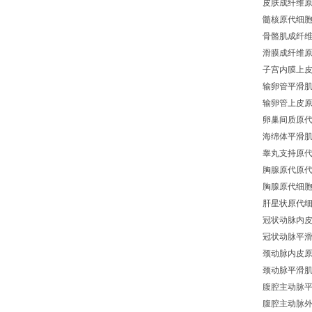
皮肤成纤维
髓核原代细
骨骼肌成纤
滑膜成纤维
子宫内膜上
输卵管平滑
输卵管上皮
卵巢间质原
海绵体平滑
睾丸支持原
胸腺原代原
胸腺原代细
肝星状原代
冠状动脉内
冠状动脉平
颈动脉内皮
颈动脉平滑
腹腔主动脉
腹腔主动脉