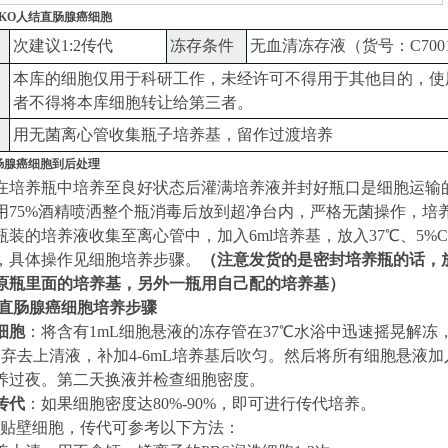
RKO人结直肠腺癌细胞
次建议
1:
2
传代
冻存条件
无血清冻存液（
货号：
C700
本库的细胞仅用于科研工作，未经许可不得用于其他目的，使
者不得将本库细胞转让给第三者。
用无菌离心管收集瓶子培养基，留作过渡培养
肠腺癌细胞
到后处理
在培养瓶中培养至良好状态后灌满培养液并封好瓶口是细胞运输
用
75%酒精喷洒整个瓶消毒后放到超净台内，严格无菌操作
，
培
瓶装的培养液
收集至离心管
中，加入
6ml培养基，放入
37
℃、5%
，具体操作见细胞培养步骤。
（
注意发货的是密封培养瓶的话，
原瓶里面的培养基，另外一瓶用自己配的培养基
）
结直肠腺癌细胞培养步骤
细胞
：将含有
1mL细胞悬液的冻存管在37℃水浴中迅速摇晃解冻，
，弃去上清液，补加
4-6
mL
培养基后吹匀。然后将所有细胞悬液加
养过夜。第二天换液并检查细胞密度。
传代
：如果细胞密度达
80%-90%，即可进行传代培养。
贴壁细胞，传代可参考以下方法：