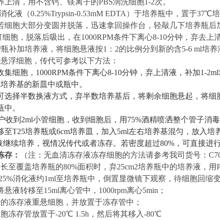
培养上清，用不含钙、镁离子的PBS润洗细胞1-2次。
l消化液（0.
2
5%Trypsin-0.53mM EDTA）于培养瓶中，置于37
若细胞大部分变圆并脱落，迅速拿回操作台，轻敲几下培养瓶后
打细胞，脱落后吸出，在1000RPM条件下离心8-10分钟，弃去上
l/瓶补加培养液，将细胞悬液按1：2的比例分到新的含
5-6
ml培
于
悬浮
细胞，传代可参考以下方法：
收集细胞，
1000RPM条件下离心8-10分钟，弃上清液，补加1-2
ml培养基的新皿中或瓶中。
可选择半数换液方式，弃半数培养基后，将剩余细胞悬起，将细
瓶中。
户收到
2ml小管细胞，收到细胞后，用75%酒精喷洒整个管子
移至T25培养瓶或
6
cm培养皿，加入
5
ml左右培养基混匀，放入培
液继续培养，视情况传代或者冻存。若密度超过
8
0%，可直接进
冻存：
（
注：无血清冻存液冻存细胞的方法请参考我司货号：
C7
生长至覆盖培养瓶的
80%面积时，弃25cm2培养瓶中的培养液，用
.25%消化液约1ml至培养瓶中，倒置显微镜下观察，待细胞回
悬液转移至15ml离心管中，1000rpm离心5min；
量的冻存液重悬细胞，并放置于冻存管中；
细胞冻存管放置于
-20℃ 1.5h，然后将其移入-80℃