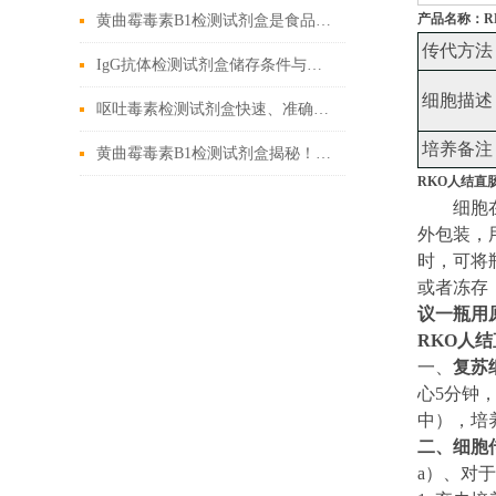
产品名称：
黄曲霉毒素B1检测试剂盒是食品安全的新工具
传代方法
IgG抗体检测试剂盒储存条件与有效期管理
细胞描述
呕吐毒素检测试剂盒快速、准确检测粮食中的有害物质
培养备注
黄曲霉毒素B1检测试剂盒揭秘！精准锁定隐患
RKO人结直
细胞
外包装，
时，可将
或者冻存
议一瓶用
RKO人
一、
复苏
心5分钟
中
）
，培
二、
细胞
a）
、对于