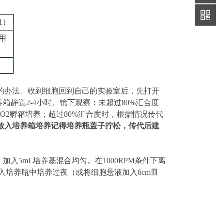
1
）
用
的办法。收到细胞回到自己的实验室后，先打开
养箱静置
2-4小时
。镜下观察：未超过
80%汇合度
CO2孵箱培养；超过80%汇合度时，根据情况传代
放入培养箱培养记得培养瓶盖子拧松，传代后建
加入5mL培养基混合均匀。在1000RPM条件下离
入培养瓶中培养过夜（或将细胞悬液加入
6cm皿