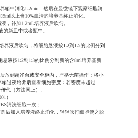
℃培养箱中消化
1-2min
，然后在显微镜下观察细胞消
加
5ml以上
含
10%血清的
培养基终止消化。
清液，补加1-2mL培养液后吹匀。
养液的新皿中或者瓶中。
ml培养液后吹匀，将细胞悬液按1:2到1:5的比例分到
胞悬液按
1:2到1:3的比例分到新的含8ml培养基新
消毒后放到超净台或安全柜内，严格无菌操作；将小
养箱过夜培养后查看细胞密度：若密度未超过
行传代（方法同上）。
001
）
PBS清洗细胞一次；
缩变圆后加入培养液终止消化，轻轻吹打细胞使之脱