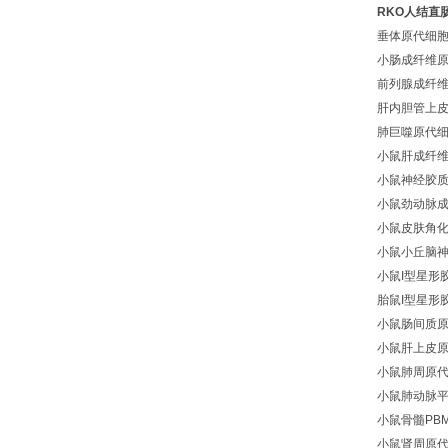
RKO人结直
垂体原代细
小肠成纤维
前列腺成纤
肝内胆管上
肺巨噬原代
小鼠肝成纤
小鼠神经胶
小鼠劲动脉
小鼠皮肤角
小鼠小丘脑
小鼠I型星形
胎鼠I型星形
小鼠肠间质
小鼠肝上皮
小鼠肺周原
小鼠肺动脉
小鼠骨髓PB
小鼠肾周原