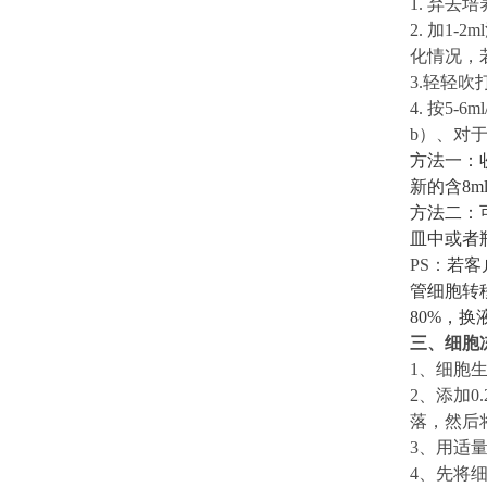
1. 弃去
2. 加
1-
2m
化情况，
3.轻轻吹
4. 按
5-6
m
b
）、
对
方法一：
新的含8
方法二：
皿中或者
PS：
若客
管细胞转
8
0%，换
三、
细胞
1
、
细胞
2
、
添加
0
落，然后将
3
、
用适
4
、
先将