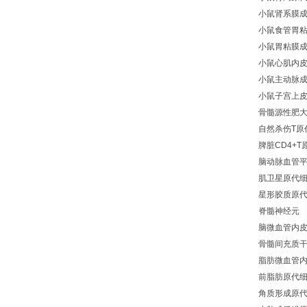
小鼠肾系膜
小鼠食管胃
小鼠胃粘膜
小鼠心肌内
小鼠主动脉
小鼠子宫上
骨髓源性肥
自然杀伤T原
脾脏CD4+T
脑动脉血管
肌卫星原代
星形胶质原
脊髓神经元
脑微血管内
骨髓间充质
脂肪微血管
前脂肪原代
角质形成原