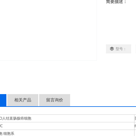
简要描述：
型号：
相关产品
留言询价
KO人结直肠腺癌细胞
7℃
胞 细胞系