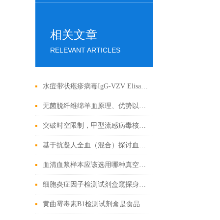
相关文章
RELEVANT ARTICLES
水痘带状疱疹病毒IgG-VZV Elisa检测试剂盒应用全解析
无菌脱纤维绵羊血原理、优势以及应用前景
突破时空限制，甲型流感病毒核酸检测试剂盒的应用与发展
基于抗凝人全血（混合）探讨血液流变学特性及其影响因素
血清血浆样本应该选用哪种真空采血管收集？
细胞炎症因子检测试剂盒窥探身体内部的战争
黄曲霉毒素B1检测试剂盒是食品安全的新工具