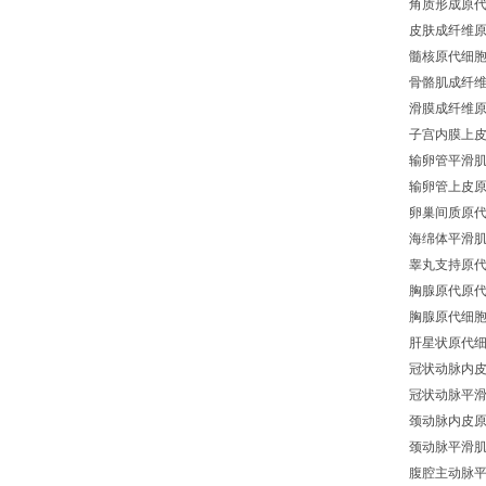
角质形成原
皮肤成纤维
髓核原代细
骨骼肌成纤
滑膜成纤维
子宫内膜上
输卵管平滑
输卵管上皮
卵巢间质原
海绵体平滑
睾丸支持原
胸腺原代原
胸腺原代细
肝星状原代
冠状动脉内
冠状动脉平
颈动脉内皮
颈动脉平滑
腹腔主动脉