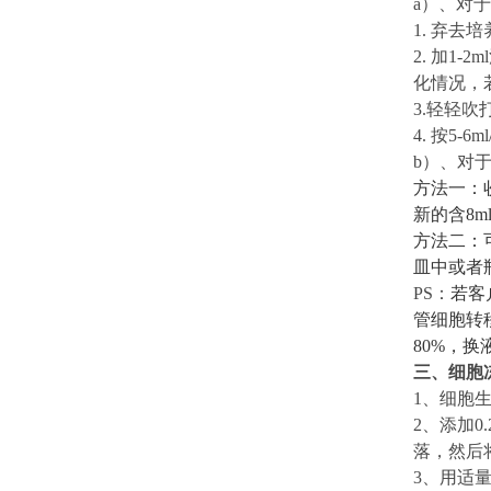
a）
、对于
1. 弃去
2. 加
1-
2m
化情况，
3.轻轻吹
4. 按
5-6
m
b
）、
对
方法一：
新的含8
方法二：
皿中或者
PS：
若客
管细胞转
8
0%，换
三、
细胞
1
、
细胞
2
、
添加
0
落，然后将
3
、
用适