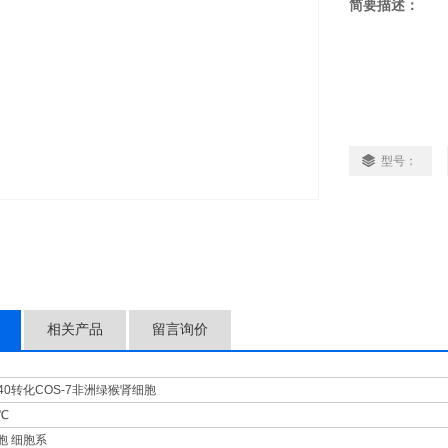
简要描述：
型号：
相关产品
留言询价
V40转化COS-7非洲绿猴肾细胞
7℃
胞 细胞系