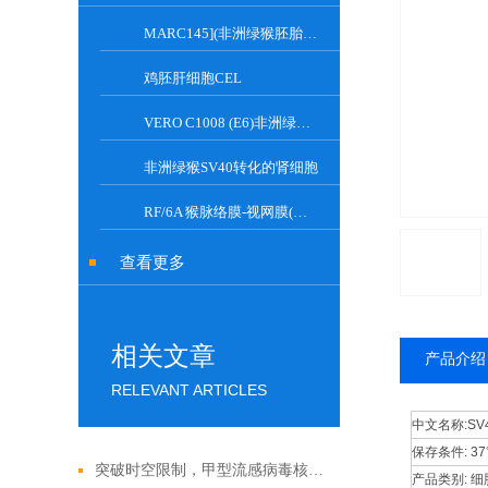
MARC145](非洲绿猴胚胎肾细胞)
鸡胚肝细胞CEL
VERO C1008 (E6)非洲绿猴肾细胞
非洲绿猴SV40转化的肾细胞
RF/6A 猴脉络膜-视网膜(内皮)细胞系
查看更多
相关文章
产品介绍
RELEVANT ARTICLES
中文名称:
S
保存条件:
3
突破时空限制，甲型流感病毒核酸检测试剂盒的应用与发展
产品类别:
细