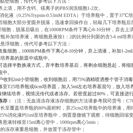
贴壁细胞，传代可参考以下方法：
培养上清，用不含钙、镁离子的PBS润洗细胞1-2次。
l消化液（0.
2
5%Trypsin-0.53mM EDTA）于培养瓶中，置于37
若细胞大部分变圆并脱落，迅速拿回操作台，轻敲几下培养瓶后
打细胞，脱落后吸出，在1000RPM条件下离心8-10分钟，弃去上
l/瓶补加培养液，将细胞悬液按1：2的比例分到新的含
5-6
ml培
于
悬浮
细胞，传代可参考以下方法：
收集细胞，
1000RPM条件下离心8-10分钟，弃上清液，补加1-2
ml培养基的新皿中或瓶中。
可选择半数换液方式，弃半数培养基后，将剩余细胞悬起，将细
瓶中。
户收到
2ml小管细胞，收到细胞后，用75%酒精喷洒整个管子
移至T25培养瓶或
6
cm培养皿，加入
5
ml左右培养基混匀，放入培
液继续培养，视情况传代或者冻存。若密度超过
8
0%，可直接进
冻存：
（
注：无血清冻存液冻存细胞的方法请参考我司货号：
C7
生长至覆盖培养瓶的
80%面积时，弃25cm2培养瓶中的培养液，用
.25%消化液约1ml至培养瓶中，倒置显微镜下观察，待细胞回
悬液转移至15ml离心管中，1000rpm离心5min；
量的冻存液重悬细胞，并放置于冻存管中；