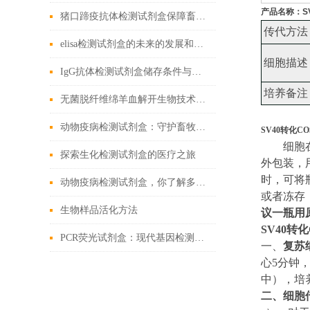
产品名称：
S
猪口蹄疫抗体检测试剂盒保障畜牧业健康发展的重要工具
传代方法
elisa检测试剂盒的未来的发展和优点分享
细胞描述
IgG抗体检测试剂盒储存条件与有效期管理
培养备注
无菌脱纤维绵羊血解开生物技术的奇迹
动物疫病检测试剂盒：守护畜牧业健康
SV40转化C
细胞
探索生化检测试剂盒的医疗之旅
外包装，
时，可将
动物疫病检测试剂盒，你了解多少？
或者冻存
生物样品活化方法
议一瓶用
SV40转
PCR荧光试剂盒：现代基因检测的得力助手
一、
复苏
心5分钟
中
）
，培
二、
细胞