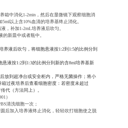
℃培养箱中消化
1-2min
，然后在显微镜下观察细胞消
加
5ml以上
含
10%血清的
培养基终止消化。
清液，补加1-2mL培养液后吹匀。
养液的新皿中或者瓶中。
ml培养液后吹匀，将细胞悬液按1:2到1:5的比例分到
胞悬液按
1:2到1:3的比例分到新的含8ml培养基新
消毒后放到超净台或安全柜内，严格无菌操作；将小
养箱过夜培养后查看细胞密度：若密度未超过
行传代（方法同上）。
001
）
PBS清洗细胞一次；
缩变圆后加入培养液终止消化，轻轻吹打细胞使之脱