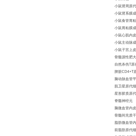
小鼠肾周原
小鼠肾系膜
小鼠食管胃
小鼠胃粘膜
小鼠心肌内
小鼠主动脉
小鼠子宫上
骨髓源性肥
自然杀伤T原
脾脏CD4+T
脑动脉血管
肌卫星原代
星形胶质原
脊髓神经元
脑微血管内
骨髓间充质
脂肪微血管
前脂肪原代