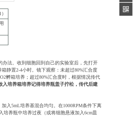
1
）
用
的办法。收到细胞回到自己的实验室后，先打开
养箱静置
2-4小时
。镜下观察：未超过
80%汇合度
CO2孵箱培养；超过80%汇合度时，根据情况传代
放入培养箱培养记得培养瓶盖子拧松，传代后建
加入5mL培养基混合均匀。在1000RPM条件下离
入培养瓶中培养过夜（或将细胞悬液加入
6cm皿