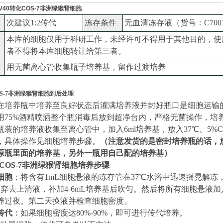
V40转化COS-7非洲绿猴肾细胞
次建议
1:
2
传代
冻存条件
无血清冻存液（
货号：
C700
本库的细胞仅用于科研工作，未经许可不得用于其他目的，使
者不得将本库细胞转让给第三者。
用无菌离心管收集瓶子培养基，留作过渡培养
OS-7非洲绿猴肾细胞到后处理
在培养瓶中培养至良好状态后灌满培养液并封好瓶口是细胞运输
用
75%酒精喷洒整个瓶消毒后放到超净台内，严格无菌操作
，
培
瓶装的培养液
收集至离心管
中，加入
6ml培养基，放入
37
℃、5%
，具体操作见细胞培养步骤。
（
注意发货的是密封培养瓶的话，
原瓶里面的培养基，另外一瓶用自己配的培养基
）
化COS-7非洲绿猴肾细胞培养步骤
细胞
：将含有
1mL细胞悬液的冻存管在37℃水浴中迅速摇晃解冻，
，弃去上清液，补加
4-6
mL
培养基后吹匀。然后将所有细胞悬液加
养过夜。第二天换液并检查细胞密度。
传代
：如果细胞密度达
80%-90%，即可进行传代培养。