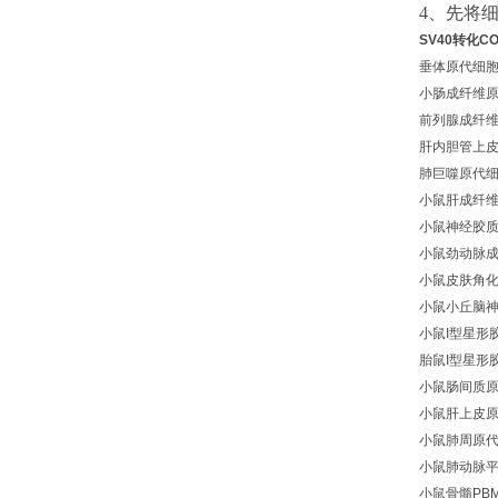
4
、
先将
SV40转化C
垂体原代细
小肠成纤维
前列腺成纤
肝内胆管上
肺巨噬原代
小鼠肝成纤
小鼠神经胶
小鼠劲动脉
小鼠皮肤角
小鼠小丘脑
小鼠I型星形
胎鼠I型星形
小鼠肠间质
小鼠肝上皮
小鼠肺周原
小鼠肺动脉
小鼠骨髓PB